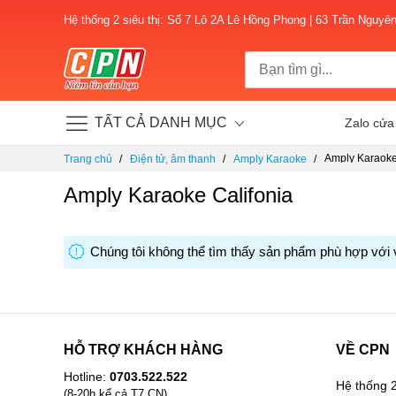
Hệ thống 2 siêu thị: Số 7 Lô 2A Lê Hồng Phong | 63 Trần Nguyê
TẤT CẢ DANH MỤC
Zalo cửa
Chuyển
Amply Karaoke
Trang chủ
Điện tử, âm thanh
Amply Karaoke
đến
nội
Amply Karaoke Califonia
dung
Chúng tôi không thể tìm thấy sản phẩm phù hợp với 
HỖ TRỢ KHÁCH HÀNG
VỀ CPN
Hotline:
0703.522.522
Hệ thống 2
(8-20h kể cả T7,CN)