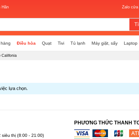
n Hãn
Zalo cửa
T
 hàng
Điều hòa
Quạt
Tivi
Tủ lạnh
Máy giặt, sấy
Laptop
 Califonia
việc lựa chọn.
PHƯƠNG THỨC THANH T
 siêu thị
(8:00 - 21:00)