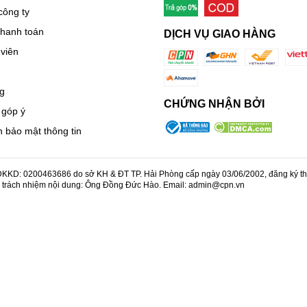
công ty
thanh toán
DỊCH VỤ GIAO HÀNG
viên
g
CHỨNG NHẬN BỞI
 góp ý
 bảo mật thông tin
KD: 0200463686 do sở KH & ĐT TP. Hải Phòng cấp ngày 03/06/2002, đăng ký thay
u trách nhiệm nội dung: Ông Đồng Đức Hào. Email: admin@cpn.vn