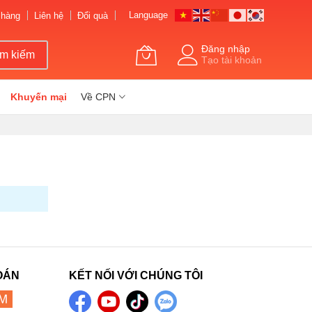
Language
 hàng
Liên hệ
Đổi quà
Đăng nhập
ìm kiếm
Tạo tài khoản
Khuyến mại
Về CPN
OÁN
KẾT NỐI VỚI CHÚNG TÔI