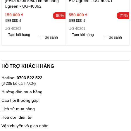
(FHD1920x1080) chính hãng
HD Ugreen - UG-40201
Ugreen - UG-40362
159.000 ₫
550.000 ₫
-60%
-21%
399.000 ₫
699.000 ₫
UG-40362
UG-40201
Tạm hết hàng
Tạm hết hàng
So sánh
So sánh
HỖ TRỢ KHÁCH HÀNG
Hotline:
0703.522.522
(8-20h kể cả T7,CN)
Hướng dẫn mua hàng
Câu hỏi thường gặp
Lịch sử mua hàng
Hóa đơn điện tử
Vận chuyển và giao nhận