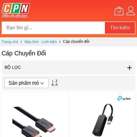
Tìm kiếm
Chuyển
Cáp chuyển đổi
Trang chủ
Máy tính - Linh kiện
đến
nội
Cáp Chuyển Đổi
dung
BỘ LỌC
Thiết
lập
theo
hướng
tăng
dần