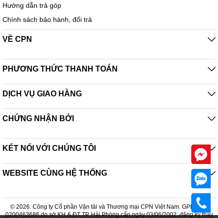
Hướng dẫn trả góp
Chính sách bảo hành, đổi trả
VỀ CPN
PHƯƠNG THỨC THANH TOÁN
DỊCH VỤ GIAO HÀNG
CHỨNG NHẬN BỞI
KẾT NỐI VỚI CHÚNG TÔI
WEBSITE CÙNG HỆ THỐNG
© 2026. Công ty Cổ phần Vận tải và Thương mại CPN Việt Nam. GPDKKD:
0200463686 do sở KH & ĐT TP. Hải Phòng cấp ngày 03/06/2002, đăng ký thay