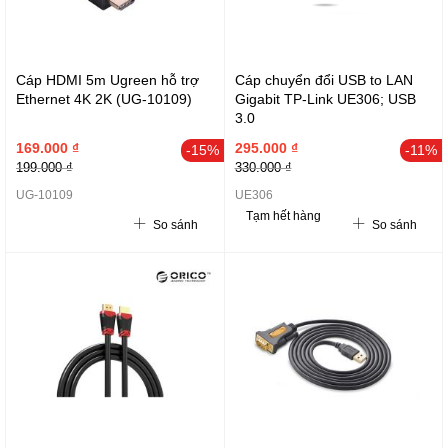
Cáp HDMI 5m Ugreen hỗ trợ
Cáp chuyển đổi USB to LAN
Ethernet 4K 2K (UG-10109)
Gigabit TP-Link UE306; USB
3.0
169.000 ₫
295.000 ₫
-15%
-11%
199.000 ₫
330.000 ₫
UG-10109
UE306
Tạm hết hàng
So sánh
So sánh