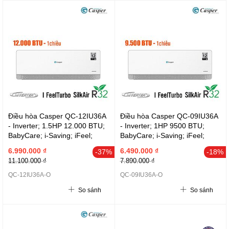
theo
hướng
tăng
dần
Điều hòa Casper QC-12IU36A
Điều hòa Casper QC-09IU36A
- Inverter; 1.5HP 12.000 BTU;
- Inverter; 1HP 9500 BTU;
BabyCare; i-Saving; iFeel;
BabyCare; i-Saving; iFeel;
iClean; CSPF 4.27; 52 dB(A)
iClean; CSPF 4.27; 52 dB(A)
6.990.000 ₫
6.490.000 ₫
-37%
-18%
(dàn nóng 16KG), model 2025
(dàn nóng 16KG), model 2025
11.100.000 ₫
7.890.000 ₫
QC-12IU36A-O
QC-09IU36A-O
So sánh
So sánh