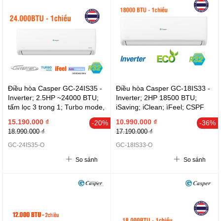
Điều hòa Casper GC-24IS35 -
Điều hòa Casper GC-18IS33 -
Inverter; 2.5HP ~24000 BTU;
Inverter; 2HP 18500 BTU;
tấm lọc 3 trong 1; Turbo mode,
iSaving; iClean; ìFeel; CSPF
dàn nóng )
4.31 (dàn nóng 23KG)
15.190.000 ₫
10.990.000 ₫
-20%
-36%
18.990.000 ₫
17.190.000 ₫
GC-24IS35-O
GC-18IS33-O
So sánh
So sánh