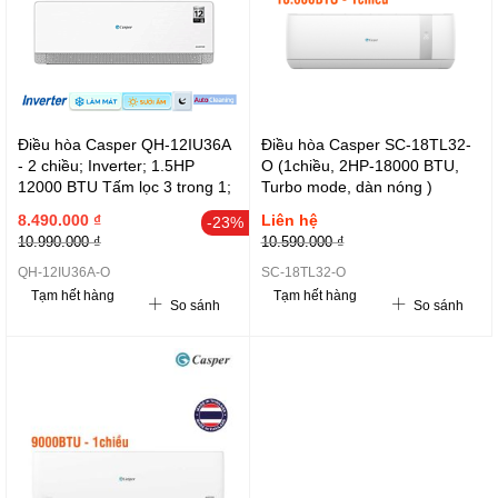
Điều hòa Casper QH-12IU36A
Điều hòa Casper SC-18TL32-
- 2 chiều; Inverter; 1.5HP
O (1chiều, 2HP-18000 BTU,
12000 BTU Tấm lọc 3 trong 1;
Turbo mode, dàn nóng )
1130W , CSPF: 4.42W/W ((dàn
8.490.000 ₫
Liên hệ
-23%
nóng 25 kg)
10.990.000 ₫
10.590.000 ₫
QH-12IU36A-O
SC-18TL32-O
Tạm hết hàng
Tạm hết hàng
So sánh
So sánh