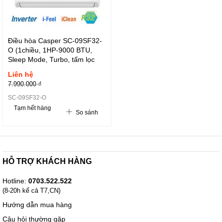
Điều hòa Casper SC-09SF32-
O (1chiều, 1HP-9000 BTU,
Sleep Mode, Turbo, tấm lọc
bụi tiêu chuẩn, Gas R32,dàn
Liên hệ
nóng )
7.990.000 ₫
SC-09SF32-O
Tạm hết hàng
So sánh
HỖ TRỢ KHÁCH HÀNG
Hotline:
0703.522.522
(8-20h kể cả T7,CN)
Hướng dẫn mua hàng
Câu hỏi thường gặp