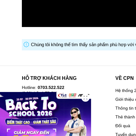
Chúng tôi không thể tìm thấy sản phẩm phù hợp với 
HỖ TRỢ KHÁCH HÀNG
VỀ CPN
Hotline:
0703.522.522
Hệ thống 2
(8-20h kể cả T7,CN)
Giới thiệu 
Hướng dẫn mua hàng
Thông tin 
Câu hỏi thường gặp
Thẻ thành 
Lịch sử mua hàng
Đổi quà
Hóa đơn điện tử
Tuyển dụn