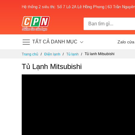
Hệ thống 2 siêu thị: Số 7 Lô 2A Lê Hồng Phong | 63 Trần Nguyê
TẤT CẢ DANH MỤC
Zalo cửa
Chuyển
Tủ lạnh Mitsubishi
Trang chủ
Điện lạnh
Tủ lạnh
đến
nội
Tủ Lạnh Mitsubishi
dung