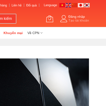
Language
 hàng
Liên hệ
Đổi quà
Đăng nhập
ìm kiếm
Tạo tài khoản
Khuyến mại
Về CPN