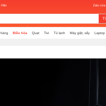
n Hãn
Zalo cửa
T
 hàng
Điều hòa
Quạt
Tivi
Tủ lạnh
Máy giặt, sấy
Laptop