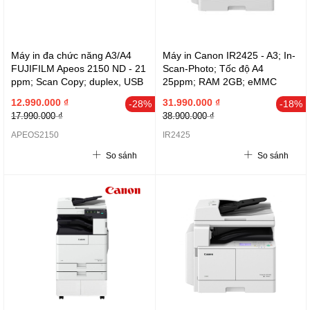
Máy in đa chức năng A3/A4
Máy in Canon IR2425 - A3; In-
FUJIFILM Apeos 2150 ND - 21
Scan-Photo; Tốc độ A4
ppm; Scan Copy; duplex, USB
25ppm; RAM 2GB; eMMC
+ LAN; CT202384 9.000 trang
30GB; DADF AZ2; USB 2.0;
12.990.000 ₫
31.990.000 ₫
-28%
-18%
LAN 10/100; WiFi 802.11BGN;
17.990.000 ₫
38.900.000 ₫
NGP59
APEOS2150
IR2425
So sánh
So sánh