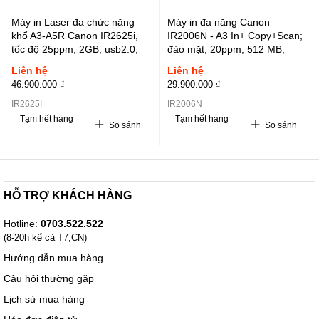
Máy in Laser đa chức năng
Máy in đa năng Canon
khổ A3-A5R Canon IR2625i,
IR2006N - A3 In+ Copy+Scan;
tốc độ 25ppm, 2GB, usb2.0,
đảo mặt; 20ppm; 512 MB;
network, Wifi, NGP84
Usb2.0; LAN + Wi-Fi; hộp mực
Liên hệ
Liên hệ
NPG-59
46.900.000 ₫
29.900.000 ₫
IR2625I
IR2006N
Tạm hết hàng
Tạm hết hàng
So sánh
So sánh
HỖ TRỢ KHÁCH HÀNG
Hotline:
0703.522.522
(8-20h kể cả T7,CN)
Hướng dẫn mua hàng
Câu hỏi thường gặp
Lịch sử mua hàng