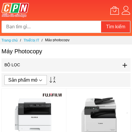
Tìm kiếm
Chuyển
Máy photocopy
Trang chủ
Thiết bị IT
đến
nội
Máy Photocopy
dung
BỘ LỌC
Thiết
lập
theo
hướng
tăng
dần