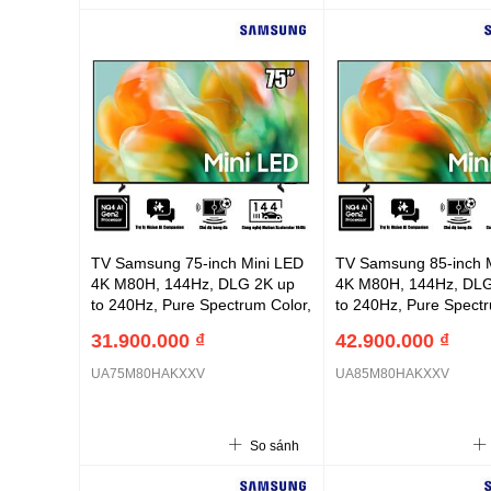
TV Samsung 75-inch Mini LED
TV Samsung 85-inch 
4K M80H, 144Hz, DLG 2K up
4K M80H, 144Hz, DLG
to 240Hz, Pure Spectrum Color,
to 240Hz, Pure Spectr
Multi View, Super Ultra Wide
Multi View, Super Ultr
31.900.000 ₫
42.900.000 ₫
Game View, AI Football Mode -
Game View, AI Footbal
2026
2026
UA75M80HAKXXV
UA85M80HAKXXV
So sánh