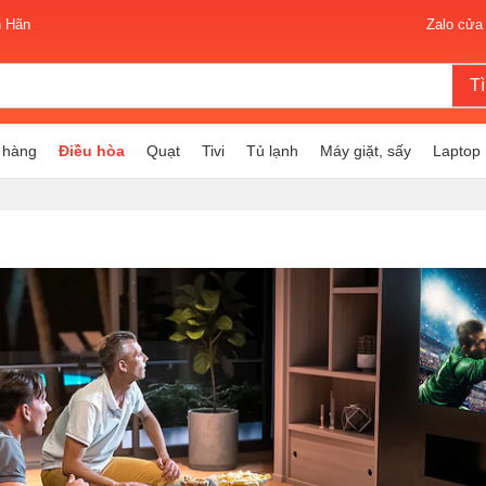
n Hãn
Zalo cửa
T
 hàng
Điều hòa
Quạt
Tivi
Tủ lạnh
Máy giặt, sấy
Laptop