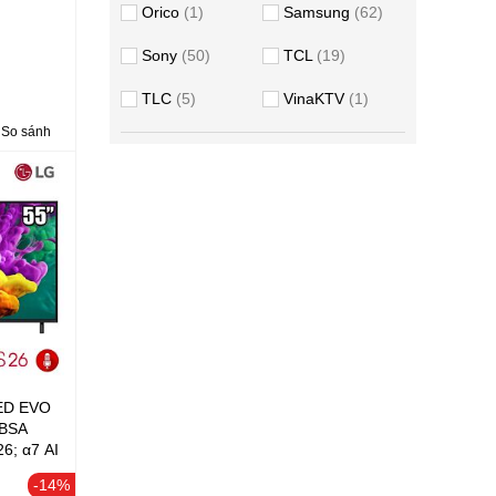
GB (RGB
Orico
1
Samsung
62
 Pro),
I
Sony
50
TCL
19
t Booster
r, X-Wide
TLC
5
VinaKTV
1
larity,
So sánh
NED EVO
0BSA
6; α7 AI
DR10 /
-14%
320 nits,