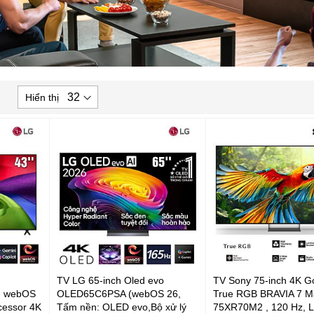
hiết
Hiển thị
ập
heo
ướng
ăng
ần
TV LG 65-inch Oled evo
TV Sony 75-inch 4K G
- webOS
OLED65C6PSA (webOS 26,
True RGB BRAVIA 7 Ma
ocessor 4K
Tấm nền: OLED evo,Bộ xử lý
75XR70M2 , 120 Hz, 