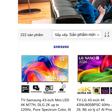
T
Sắp xếp
222
sản phẩm
l
t
h
t
d
TV Samsung 43-inch Mini LED
TV LG 43-inch 4K
4K M77H, DLG 2K up to
43NU805BPSC 60Hz 
120Hz, Pure Spectrum Color, AI
26; Bộ xử lý α7 AI Pr