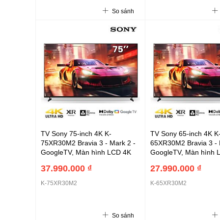
Angle Pro, XR Motion Clarity, X
A2DP, USB, HDMI (20
So sánh
TV Sony 75-inch 4K K-
TV Sony 65-inch 4K K
75XR30M2 Bravia 3 - Mark 2 -
65XR30M2 Bravia 3 - 
GoogleTV, Màn hình LCD 4K
GoogleTV, Màn hình 
với đèn nền Direct LED100Hz,
với đèn nền Direct L
37.990.000 ₫
27.990.000 ₫
XR Processor, XR Triluminos
XR Processor, XR Tril
Pro; Motionflow XR 480, XR
Pro; Motionflow XR 4
K-75XR30M2
K-65XR30M2
Clear Image, loa 20W (2 kênh),
Clear Image, loa 20W 
Wi-Fi 6, cổng LAN, Bluetooth
Wi-Fi 6, cổng LAN, Bl
A2DP, USB, HDMI (2026)
A2DP, USB, HDMI (20
So sánh