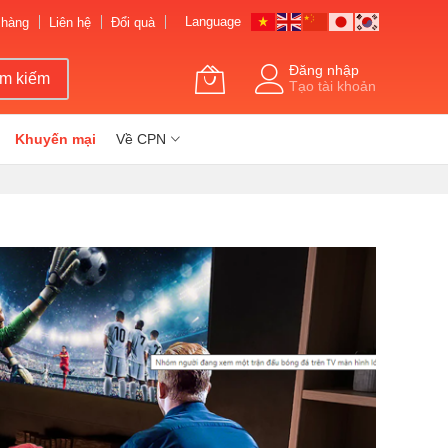
Language
 hàng
Liên hệ
Đổi quà
Đăng nhập
ìm kiếm
Tạo tài khoản
Khuyến mại
Về CPN