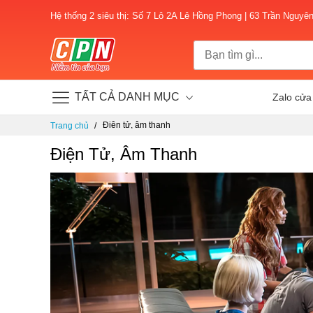
Hệ thống 2 siêu thị: Số 7 Lô 2A Lê Hồng Phong | 63 Trần Nguyê
TẤT CẢ DANH MỤC
Zalo cửa
Chuyển
Điện tử, âm thanh
Trang chủ
đến
nội
Điện Tử, Âm Thanh
dung