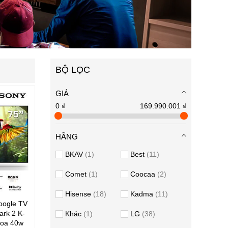
BỘ LỌC
GIÁ
0 ₫
169.990.001 ₫
HÃNG
BKAV
1
Best
11
Comet
1
Coocaa
2
Hisense
18
Kadma
11
oogle TV
rk 2 K-
Khác
1
LG
38
Loa 40w