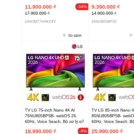
Sound Solution, Football Mode
Gen9 ; Loa 2.0 20W A
11.900.000 ₫
9.390.000 ₫
-34%
- 2026
Pro; LG ThinQ; Airplay
17.900.000 ₫
14.900.000 ₫
Google Cast
UA43M77HAKXXV
43NU805BPSC
So sánh
TV LG 75-inch Nano 4K AI
TV LG 85-inch Nano 4
75NU805BPSB- webOS 26,
85NU805BPSB- webO
60Hz, Voice Seach; Bộ xử lý α7
60Hz, Voice Seach; Bộ
AI Processor 4K Gen9 ; Loa
AI Processor 4K Gen9
18.990.000 ₫
25.990.000 ₫
-8%
20W, âm thanh vòm AI Sound
20W, âm thanh vòm A