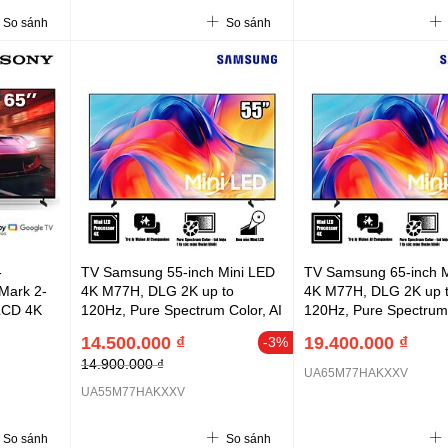
26)
A2DP, USB, HDMI (2026)
A2DP, USB, HDMI (20
So sánh
So sánh
-
TV Samsung 55-inch Mini LED
TV Samsung 65-inch M
Mark 2-
4K M77H, DLG 2K up to
4K M77H, DLG 2K up 
LCD 4K
120Hz, Pure Spectrum Color, AI
120Hz, Pure Spectrum 
ED100Hz,
Sound Solution, Football Mode
Sound Solution, Footb
14.500.000 ₫
19.400.000 ₫
-3%
uminos
- 2026
- 2026
14.900.000 ₫
80, XR
UA65M77HAKXXV
(2 kênh),
UA55M77HAKXXV
uetooth
26)
So sánh
So sánh