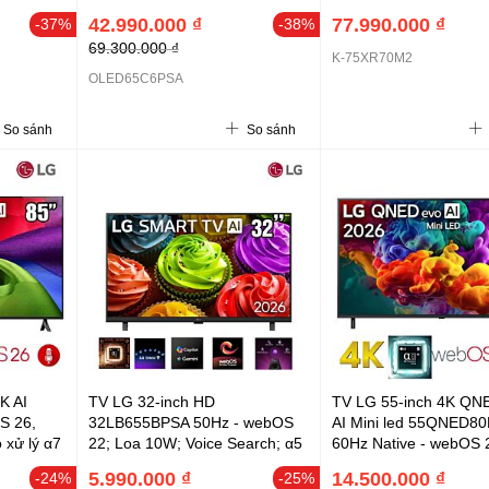
I Sound
α11 AI Processor 4K Gen3
(2.2 kênh - 4 loa), R
42.990.000 ₫
77.990.000 ₫
-37%
-38%
2;
,Dolby Atmos, 120/165Hz, loa
Backlight Master Drive
69.300.000 ₫
40W(3 loa)α9 AI Sound Pro
RGB Triluminos Max, A
K-75XR70M2
(,Bluetooth 5.3,,2026
Processor, XR Contras
OLED65C6PSA
20, Luminance Booste
Angle Pro, XR Motion C
So sánh
So sánh
K AI
TV LG 32-inch HD
TV LG 55-inch 4K Q
S 26,
32LB655BPSA 50Hz - webOS
AI Mini led 55QNED8
 xử lý α7
22; Loa 10W; Voice Search; α5
60Hz Native - webOS 2
 ; Loa
Gen5 AI Processor
Processor 4K Gen9; H
5.990.000 ₫
14.500.000 ₫
-24%
-25%
I Sound
HLG; Local Dimming; .