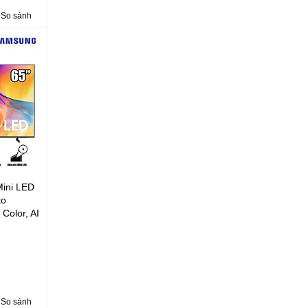
26)
So sánh
ini LED
to
Color, AI
all Mode
So sánh