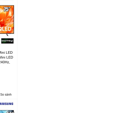
ini LED
ini LED
240Hz,
Color
ode
So sánh