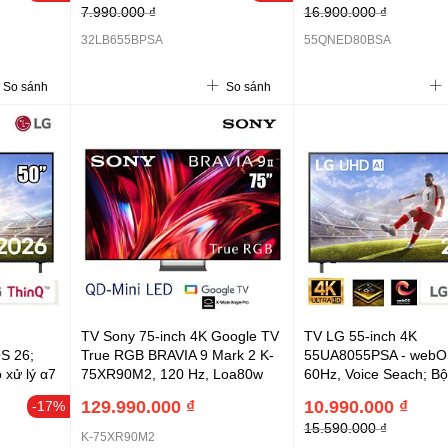
7.990.000 ₫
16.900.000 ₫
I mới,
AI Sound Pro 2.0 20W;
thao tác
Voice Pro; Wi-Fi 5; A
32LB655BPSA
55QNED80BSA
 Remote,
chân 2 bên, 2026
So sánh
So sánh
TV Sony 75-inch 4K Google TV
TV LG 55-inch 4K
S 26;
True RGB BRAVIA 9 Mark 2 K-
55UA8055PSA - webO
 xử lý α7
75XR90M2, 120 Hz, Loa80w
60Hz, Voice Seach; Bộ
 ; Loa
(2.2.2 kênh - 8 loa), RGB (RGB
AI Processor 4K Gen8 
129.990.000 ₫
10.990.000 ₫
-17%
khiển
Backlight Master Drive Pro),
20W,Nút AI mới, điều 
15.590.000 ₫
 thả trên
RGB Triluminos Max, AI
giọng nói, thao tác kéo
K-75XR90M2