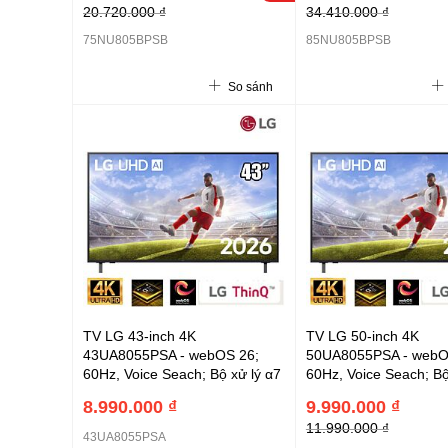
20.720.000 ₫
34.410.000 ₫
Pro (9.1.2 kênh),Nút AI mới,
Pro (9.1.2 kênh),Nút A
điều khiển giọng nói, thao tác
điều khiển giọng nói, 
75NU805BPSB
85NU805BPSB
kéo thả trên AI Magic Remote,
kéo thả trên AI Magic
2 chân 2 bên (2026)
2 chân 2 bên (2026)
So sánh
TV LG 43-inch 4K
TV LG 50-inch 4K
43UA8055PSA - webOS 26;
50UA8055PSA - webO
60Hz, Voice Seach; Bộ xử lý α7
60Hz, Voice Seach; Bộ
AI Processor 4K Gen8 ; Loa
AI Processor 4K Gen8
8.990.000 ₫
9.990.000 ₫
20W,Nút AI mới, điều khiển
20W,Nút AI mới, điều 
11.990.000 ₫
giọng nói, thao tác kéo thả trên
giọng nói, thao tác kéo
43UA8055PSA