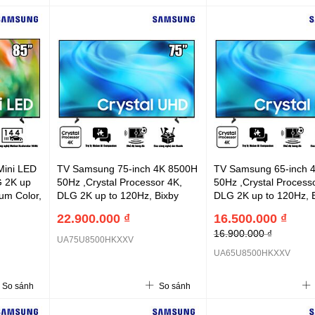
Mini LED
TV Samsung 75-inch 4K 8500H
TV Samsung 65-inch 
 2K up
50Hz ,Crystal Processor 4K,
50Hz ,Crystal Process
um Color,
DLG 2K up to 120Hz, Bixby
DLG 2K up to 120Hz, 
a Wide
Voice Assistant, Football Mode
Voice Assistant, Footb
22.900.000 ₫
16.500.000 ₫
l Mode -
- 2026
- 2026
16.900.000 ₫
UA75U8500HKXXV
UA65U8500HKXXV
So sánh
So sánh