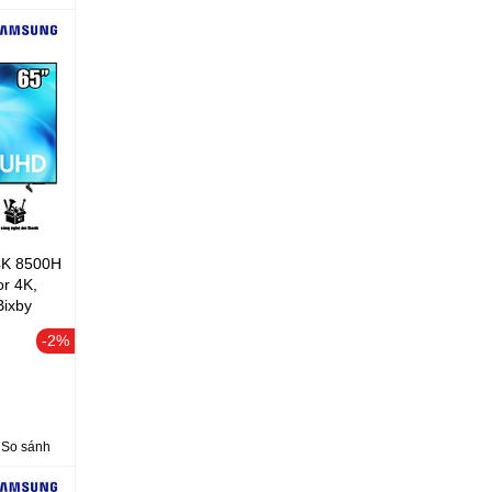
4K 8500H
or 4K,
Bixby
all Mode
-2%
So sánh