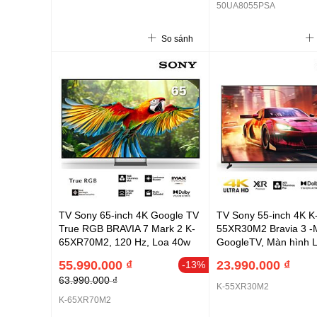
AI Magic Remote (2026)
AI Magic Remote (202
50UA8055PSA
So sánh
TV Sony 65-inch 4K Google TV
TV Sony 55-inch 4K K
True RGB BRAVIA 7 Mark 2 K-
55XR30M2 Bravia 3 -
65XR70M2, 120 Hz, Loa 40w
GoogleTV, Màn hình 
(2.2 kênh - 4 loa), RGB (RGB
với đèn nền Direct L
55.990.000 ₫
23.990.000 ₫
-13%
Backlight Master Drive Pro),
XR Processor, XR Tril
63.990.000 ₫
RGB Triluminos Max, AI
Pro; Motionflow XR 4
K-55XR30M2
Processor, XR Contrast Booster
Clear Image, loa 20W 
K-65XR70M2
20, Luminance Booster, X-Wide
Wi-Fi 6, cổng LAN, Bl