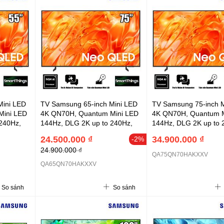
Mini LED
TV Samsung 65-inch Mini LED
TV Samsung 75-inch M
Mini LED
4K QN70H, Quantum Mini LED
4K QN70H, Quantum M
240Hz,
144Hz, DLG 2K up to 240Hz,
144Hz, DLG 2K up to 
 Color
Real QLED with 100% Color
Real QLED with 100% 
24.500.000 ₫
34.900.000 ₫
-2%
ode,
Volume, AI Football Mode
Volume, AI Football M
24.900.000 ₫
QA75QN70HAKXXV
QA65QN70HAKXXV
So sánh
So sánh