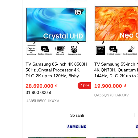
TV Samsung 85-inch 4K 8500H
TV Samsung 55-inch 
50Hz ,Crystal Processor 4K,
4K QN70H, Quantum 
DLG 2K up to 120Hz, Bixby
144Hz, DLG 2K up to 
Voice Assistant, Football Mode
Real QLED with 100%
28.690.000 ₫
19.900.000 ₫
-10%
- 2026
Volume, AI Football M
31.900.000 ₫
model 2026
QA55QN70HAKXXV
UA85U8500HKXXV
So sánh