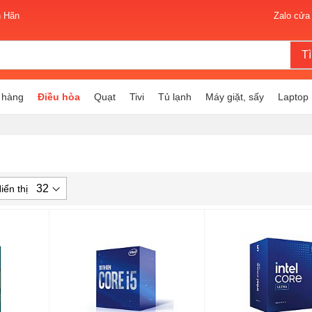
n Hãn
Zalo cửa
T
 hàng
Điều hòa
Quạt
Tivi
Tủ lạnh
Máy giặt, sấy
Laptop
iển thị