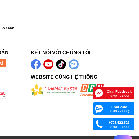
So sánh
OÁN
KẾT NỐI VỚI CHÚNG TÔI
WEBSITE CÙNG HỆ THỐNG
Chat Facebook
(8:00 - 21:00)
Chat Zalo
(8:00 - 21:00)
0703.522.522
(8:00 - 21:00)