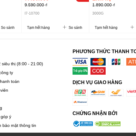
9.590.000 ₫
1.890.000 ₫
I7-10700
3000G
So sánh
Tạm hết hàng
So sánh
Tạm hết hàng
PHƯƠNG THỨC THANH T
 siêu thị
(8:00 - 21:00)
công ty
thanh toán
DỊCH VỤ GIAO HÀNG
viên
g
CHỨNG NHẬN BỞI
 góp ý
 bảo mật thông tin