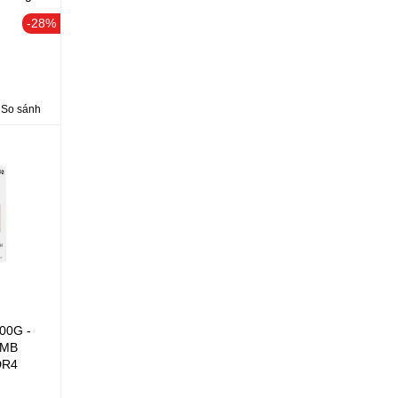
g thêm
-28%
So sánh
00G -
4MB
DR4
ega 3