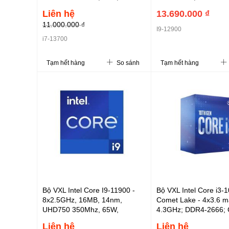
FCLGA1700, Comet lake, hàng
65W, FCLGA1700, Com
Liên hệ
13.690.000 ₫
chính hãng
hàng chính hãng
11.000.000 ₫
I9-12900
i7-13700
Tạm hết hàng
So sánh
Tạm hết hàng
Bộ VXL Intel Core I9-11900 -
Bộ VXL Intel Core i3-
8x2.5GHz, 16MB, 14nm,
Comet Lake - 4x3.6 m
UHD750 350Mhz, 65W,
4.3GHz; DDR4-2666;
LGA1200, Rocket lake, hàng
6MB; 14nm; 350Mhz;
Liên hệ
Liên hệ
chính hãng
(phải dùng thêm VGA r