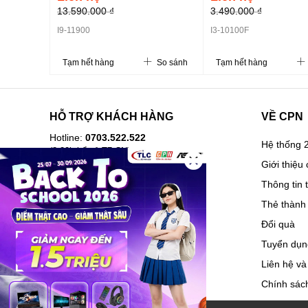
13.590.000 ₫
3.490.000 ₫
I9-11900
I3-10100F
Tạm hết hàng
So sánh
Tạm hết hàng
HỖ TRỢ KHÁCH HÀNG
VỀ CPN
Hotline:
0703.522.522
Hệ thống 2
(8-20h kể cả T7,CN)
Giới thiệu 
Hướng dẫn mua hàng
Thông tin 
Câu hỏi thường gặp
Thẻ thành 
Lịch sử mua hàng
Đổi quà
Hóa đơn điện tử
Tuyển dụn
Vận chuyển và giao nhận
Liên hệ và
Hướng dẫn trả góp
Chính sách
Chính sách bảo hành, đổi trả