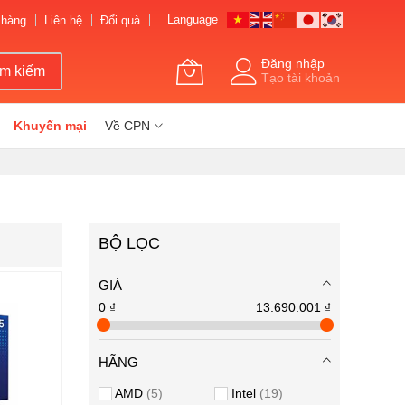
Language
 hàng
Liên hệ
Đổi quà
Đăng nhập
ìm kiếm
Tạo tài khoản
Khuyến mại
Về CPN
BỘ LỌC
GIÁ
0 ₫
13.690.001 ₫
HÃNG
AMD
5
Intel
19