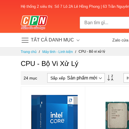
Hệ thống 2 siêu thị: Số 7 Lô 2A Lê Hồng Phong | 63 Trần Nguyê
TẤT CẢ DANH MỤC
Zalo cửa
Chuyển
CPU - Bộ vi xử lý
Trang chủ
Máy tính - Linh kiện
đến
nội
CPU - Bộ Vi Xử Lý
dung
Thiết
Sắp xếp
H
24
mục
lập
theo
hướng
tăng
dần