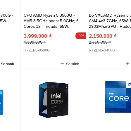
5700G -
CPU AMD Ryzen 5 8500G -
Bộ VXL AMD Ryzen 5 
65W
AM5 3.5GHz boost 5.0GHz; 6
AM4 4x3.7GHz, 65W,
Cores 12 Threads; 65W;
2933Mhz/GPU : Rad
DDR5-5200; 6MB L2 + 16MB
Vega 11
3.999.000 ₫
2.150.000 ₫
-9%
L3; GPU : Radeon™ Graphics
4.399.000 ₫
2.750.000 ₫
740M 2.867 TFLOPS; Q1-
2024; 3Y (RYZEN5-8500G)
RYZEN5-8500G
RYZEN5-3400G
So sánh
So sánh