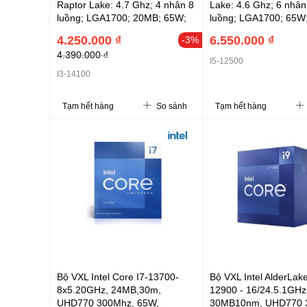
Raptor Lake: 4.7 Ghz; 4 nhân 8
Lake: 4.6 Ghz; 6 nhân
luồng; LGA1700; 20MB; 65W;
luồng; LGA1700; 65W
DDR4 3200+ DDR5 4800; UHD
3200+ DDR5 4800; U
4.250.000 ₫
6.550.000 ₫
-3%
730; 3Y (I3-14100)
3Y (i5-12500)
4.390.000 ₫
I5-12500
I3-14100
Tạm hết hàng
So sánh
Tạm hết hàng
Bộ VXL Intel Core I7-13700-
Bộ VXL Intel AlderLake
8x5.20GHz, 24MB,30m,
12900 - 16/24.5.1GHz
UHD770 300Mhz, 65W,
30MB10nm, UHD770 