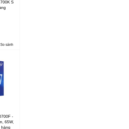
3700K S
àng
So sánh
0700F -
m, 65W,
 hàng