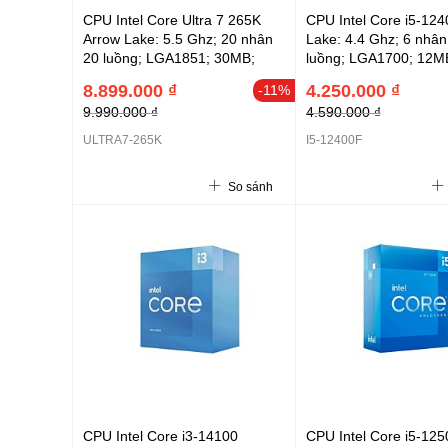
CPU Intel Core Ultra 7 265K
CPU Intel Core i5-124
Arrow Lake: 5.5 Ghz; 20 nhân
Lake: 4.4 Ghz; 6 nhân
20 luồng; LGA1851; 30MB;
luồng; LGA1700; 12M
125W; DDR5 6400; NPU 13
DDR4 3200+ DDR5 48
8.899.000 ₫
4.250.000 ₫
-11%
TOPS; 3Y (ULTRA7-265K)
(i5-12400F)- Cần lắp 
9.990.000 ₫
4.590.000 ₫
ULTRA7-265K
I5-12400F
So sánh
CPU Intel Core i3-14100
CPU Intel Core i5-125