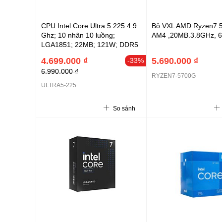
CPU Intel Core Ultra 5 225 4.9
Bộ VXL AMD Ryzen7 
Ghz; 10 nhân 10 luồng;
AM4 ,20MB.3.8GHz, 
LGA1851; 22MB; 121W; DDR5
6400; NPU 13 TOPS; 3Y
4.699.000 ₫
5.690.000 ₫
-33%
(ULTRA5-225)
6.990.000 ₫
RYZEN7-5700G
ULTRA5-225
So sánh