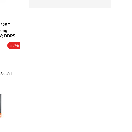
5 225F
uồng;
W; DDR5
3Y, Non
-57%
So sánh