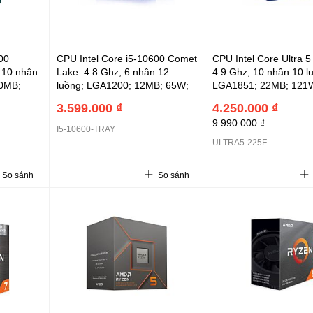
00
CPU Intel Core i5-10600 Comet
CPU Intel Core Ultra 
 10 nhân
Lake: 4.8 Ghz; 6 nhân 12
4.9 Ghz; 10 nhân 10 l
20MB;
luồng; LGA1200; 12MB; 65W;
LGA1851; 22MB; 121
R5 4800;
DDR4 2666; UHD 630; 3Y
6400; NPU 13 TOPS; 
3.599.000 ₫
4.250.000 ₫
00-TRAY)
(TRAY không kèm FAN)
GPU (ULTRA5-225F)
9.990.000 ₫
I5-10600-TRAY
ULTRA5-225F
So sánh
So sánh