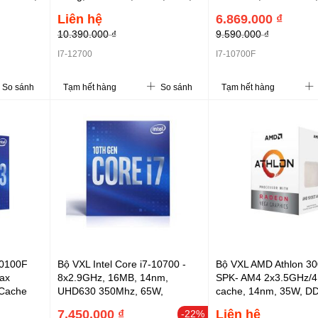
et lake,
DDR4 3200+ DDR5 4800; UHD
chính hãng (phải dùn
Liên hệ
6.869.000 ₫
770; 3Y (i7-12700)
VGA rời)
10.390.000 ₫
9.590.000 ₫
I7-12700
I7-10700F
So sánh
Tạm hết hàng
So sánh
Tạm hết hàng
10100F
Bộ VXL Intel Core i7-10700 -
Bộ VXL AMD Athlon 30
ax
8x2.9GHz, 16MB, 14nm,
SPK- AM4 2x3.5GHz/
 Cache
UHD630 350Mhz, 65W,
cache, 14nm, 35W, D
 TDP 65W
LGA1200, Comet lake, hàng
2667Mhz, Radeon™ V
7.450.000 ₫
Liên hệ
-22%
ời)
chính hãng
Graphics