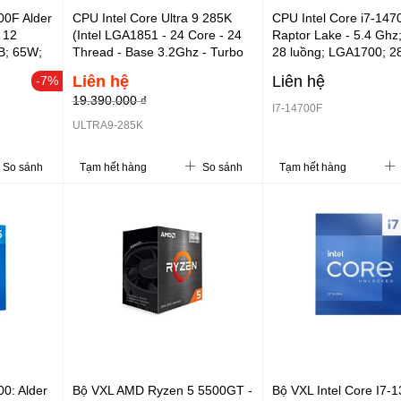
00F Alder
CPU Intel Core Ultra 9 285K
CPU Intel Core i7-147
 12
(Intel LGA1851 - 24 Core - 24
Raptor Lake - 5.4 Ghz
B; 65W;
Thread - Base 3.2Ghz - Turbo
28 luồng; LGA1700; 2
00; 3Y
5.7Ghz - Cache 36MB)
65W; DDR4 3200+ DD
Liên hệ
Liên hệ
-7%
VGA rời.
3Y (i7-14700F) - Cần
19.390.000 ₫
I7-14700F
ULTRA9-285K
So sánh
Tạm hết hàng
So sánh
Tạm hết hàng
00: Alder
Bộ VXL AMD Ryzen 5 5500GT -
Bộ VXL Intel Core I7-