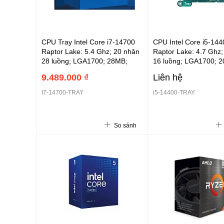
CPU Tray Intel Core i7-14700
CPU Intel Core i5-144
Raptor Lake: 5.4 Ghz; 20 nhân
Raptor Lake: 4.7 Ghz;
28 luồng; LGA1700; 28MB;
16 luồng; LGA1700; 
65W; DDR4 3200+ DDR5 5600;
65W; DDR4 3200+ DD
9.489.000 ₫
Liên hệ
UHD 770; 3Y (i7-14700-TRAY)
UHD 730; 3Y (i5-144
- Không FAN
- Tray không FAN
I7-14700-TRAY
i5-14400-TRAY
So sánh