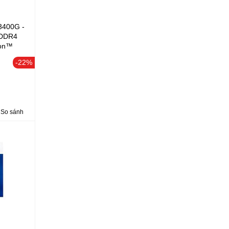
3400G -
 DDR4
eon™
-22%
So sánh