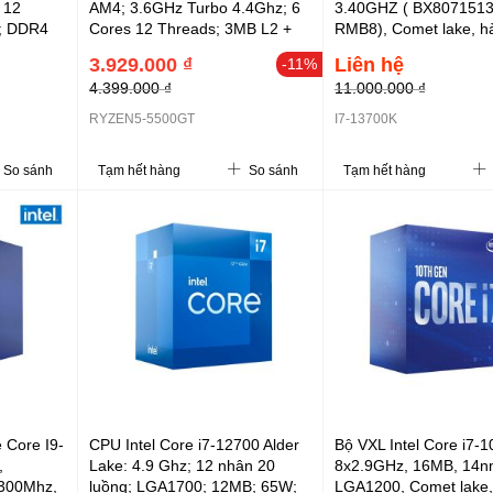
 12
AM4; 3.6GHz Turbo 4.4Ghz; 6
3.40GHZ ( BX807151
; DDR4
Cores 12 Threads; 3MB L2 +
RMB8), Comet lake, h
HD 770;
16MB L3; 65W, DDR4-3200;
chính hãng
3.929.000 ₫
Liên hệ
-11%
Radeon Vega 7 1.8TFLOPS;
4.399.000 ₫
11.000.000 ₫
Q1-2024
RYZEN5-5500GT
I7-13700K
So sánh
Tạm hết hàng
So sánh
Tạm hết hàng
 Core I9-
CPU Intel Core i7-12700 Alder
Bộ VXL Intel Core i7-1
,
Lake: 4.9 Ghz; 12 nhân 20
8x2.9GHz, 16MB, 14n
300Mhz,
luồng; LGA1700; 12MB; 65W;
LGA1200, Comet lake,