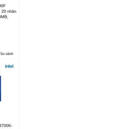
00F
; 20 nhân
8MB;
R5 5600;
 VGA
So sánh
13700K-