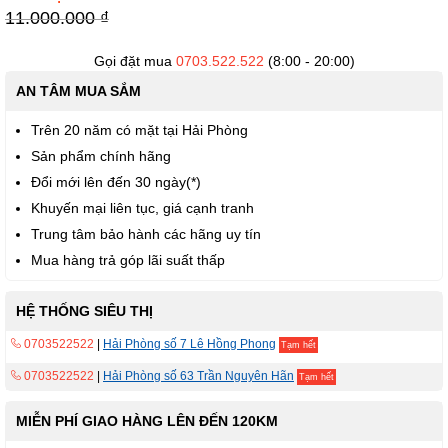
thư
11.000.000 ₫
viện
hình
Gọi đặt mua
0703.522.522
(8:00 - 20:00)
ảnh
AN TÂM MUA SẮM
Trên 20 năm có mặt tại Hải Phòng
Sản phẩm chính hãng
Đổi mới lên đến 30 ngày(*)
Khuyến mại liên tục, giá cạnh tranh
Trung tâm bảo hành các hãng uy tín
Mua hàng trả góp lãi suất thấp
HỆ THỐNG SIÊU THỊ
0703522522
|
Hải Phòng số 7 Lê Hồng Phong
Tạm hết
0703522522
|
Hải Phòng số 63 Trần Nguyên Hãn
Tạm hết
MIỄN PHÍ GIAO HÀNG LÊN ĐẾN 120KM