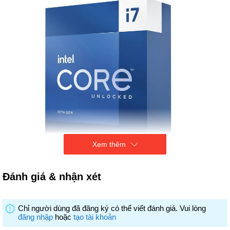
Xem thêm
Đánh giá & nhận xét
- Socket: 1700, Intel Core thế hệ thứ 13
- Tốc độ: 2.1GHz - 5.2GHz (16 nhân, 24 luồng)
Chỉ người dùng đã đăng ký có thể viết đánh giá. Vui lòng
- Bộ nhớ đệm: 30MB
đăng nhập
hoặc
tạo tài khoản
- Chip đồ họa tích hợp: Intel UHD Graphics 770