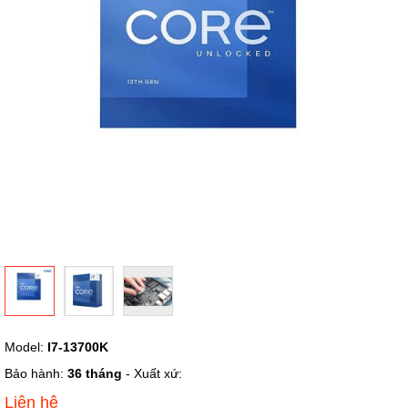
ảnh
Chuyển
Model:
I7-13700K
đến
phần
Bảo hành:
36 tháng
- Xuất xứ:
đầu
Liên hệ
của