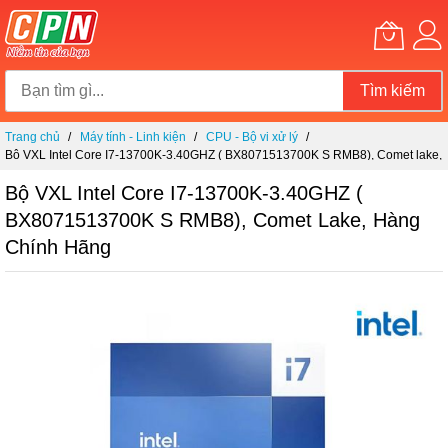
Tìm kiếm
Chuyển
Trang chủ
Máy tính - Linh kiện
CPU - Bộ vi xử lý
đến
Bộ VXL Intel Core I7-13700K-3.40GHZ ( BX8071513700K S RMB8), Comet lake,
nội
hàng chính hãng
dung
Bộ VXL Intel Core I7-13700K-3.40GHZ (
BX8071513700K S RMB8), Comet Lake, Hàng
Chính Hãng
Chuyển
đến
phần
đầu
của
thư
viện
hình