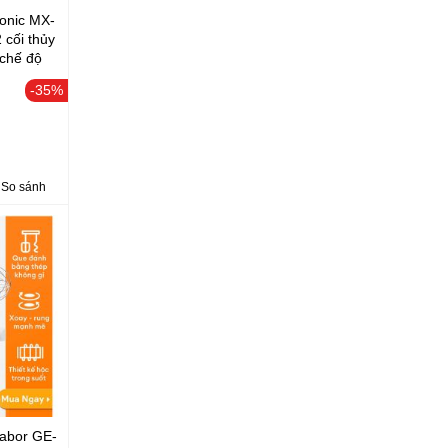
onic MX-
cối thủy
 chế độ
-35%
So sánh
aabor GE-