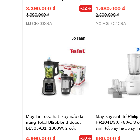
2 cối xay
3.390.000 ₫
1.680.000 ₫
-32%
4.990.000 ₫
2.600.000 ₫
MJ-CB800SRA
MX-MG53C1CRA
So sánh
Máy làm sữa hạt, xay nấu đa
Máy xay sinh tố Philip
năng Tefal Ultrablend Boost
HR2041/30, 450w, 3 cố
BL985A31, 1300W, 2 cối:
sinh tố, xay hạt, xay thị
1.4L+1.4L
4.990.000 ₫
680.000 ₫
-50%