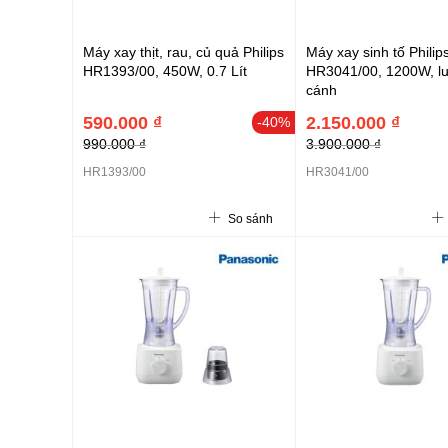
Máy xay thịt, rau, củ quả Philips
Máy xay sinh tố Philip
HR1393/00, 450W, 0.7 Lít
HR3041/00, 1200W, lư
cánh
590.000 ₫
2.150.000 ₫
-40%
990.000 ₫
3.900.000 ₫
HR1393/00
HR3041/00
So sánh