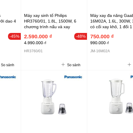
s
Máy xay sinh tố Philips
Máy xay đa năng Gaa
ỡi dao 4
HR3760/01, 1.8L, 1500W, 6
16M02A, 1.6L, 300W, 
chương trình nấu và xay
có cối xay khô, 1 đổi 1
năm
2.590.000 ₫
750.000 ₫
-45%
-48%
4.990.000 ₫
990.000 ₫
HR3760/01
JM-16M02A
So sánh
So sánh