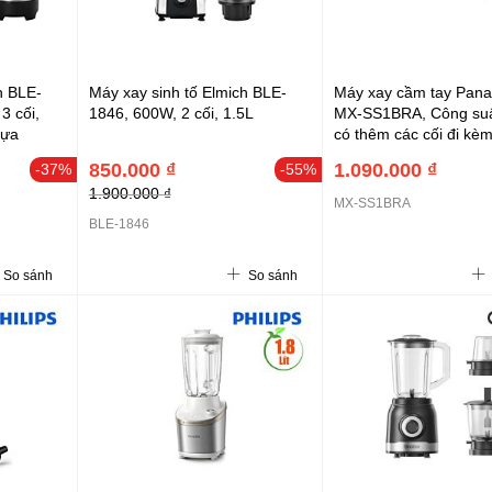
h BLE-
Máy xay sinh tố Elmich BLE-
Máy xay cầm tay Pana
3 cối,
1846, 600W, 2 cối, 1.5L
MX-SS1BRA, Công suấ
hựa
có thêm các cối đi kè
máy và lưỡi cắt làm b
850.000 ₫
1.090.000 ₫
-37%
-55%
không gỉ cao cấp
1.900.000 ₫
MX-SS1BRA
BLE-1846
So sánh
So sánh