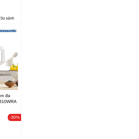
So sánh
ẩm đa
F310WRA
-30%