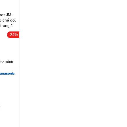
bor JM-
3 chế độ,
 trong 1
-24%
So sánh