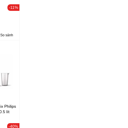
-11%
So sánh
x Philips
.5 lít
-40%