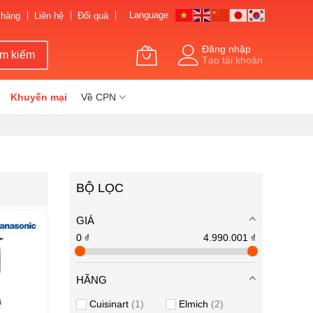
Language
 hàng
Liên hệ
Đổi quà
Đăng nhập
ìm kiếm
Tạo tài khoản
Khuyến mại
Về CPN
BỘ LỌC
GIÁ
0 ₫
4.990.001 ₫
HÃNG
Cuisinart
1
Elmich
2