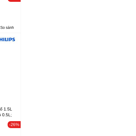
So sánh
ố 1.5L
ô 0.5L;
độ; Xay
-26%