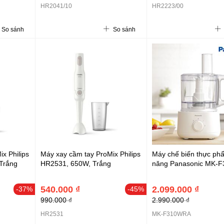
HR2041/10
HR2223/00
So sánh
So sánh
x Philips
Máy xay cầm tay ProMix Philips
Máy chế biến thực ph
Trắng
HR2531, 650W, Trắng
năng Panasonic MK-
540.000 ₫
2.099.000 ₫
-37%
-45%
990.000 ₫
2.990.000 ₫
HR2531
MK-F310WRA