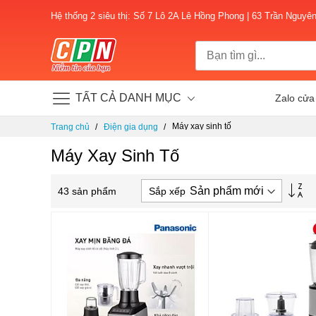
Hệ thống 2 siêu thị: Số 7 Lô 2A Lê Hồng Phong | 63 Trần Nguyê
TẤT CẢ DANH MỤC
Zalo cửa
Chuyển
Máy xay sinh tố
Trang chủ
Điện gia dụng
đến
nội
Máy Xay Sinh Tố
dung
Thi
Sắp xếp
43
sản phẩm
lập
th
hư
tă
dầ