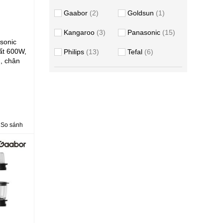
Gaabor
2
Goldsun
1
Kangaroo
3
Panasonic
15
sonic
t 600W,
Philips
13
Tefal
6
m, chân
ằng thép
So sánh