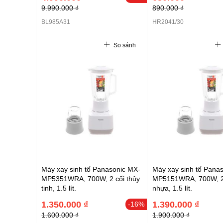
9.990.000 ₫
890.000 ₫
BL985A31
HR2041/30
So sánh
Máy xay sinh tố Panasonic MX-
Máy xay sinh tố Pana
MP5351WRA, 700W, 2 cối thủy
MP5151WRA, 700W, 2
tinh, 1.5 lít.
nhựa, 1.5 lít.
1.350.000 ₫
1.390.000 ₫
-16%
1.600.000 ₫
1.900.000 ₫