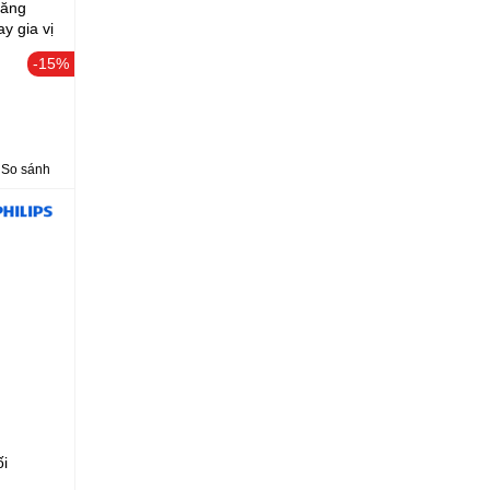
năng
y gia vị
-15%
So sánh
i