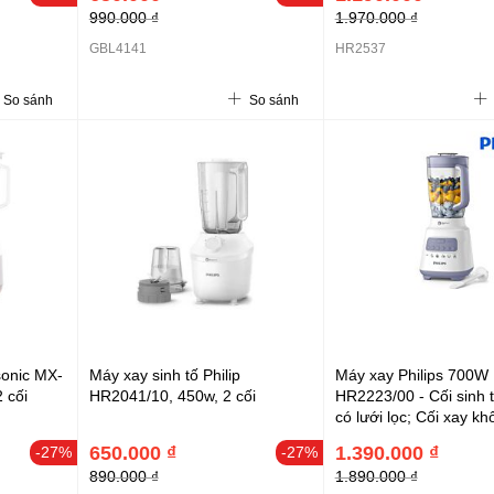
990.000 ₫
1.970.000 ₫
GBL4141
HR2537
So sánh
So sánh
sonic MX-
Máy xay sinh tố Philip
Máy xay Philips 700W
 cối
HR2041/10, 450w, 2 cối
HR2223/00 - Cối sinh t
có lưới lọc; Cối xay kh
Cối xay ướt 1L; 5 tốc 
650.000 ₫
1.390.000 ₫
-27%
-27%
nhồi
890.000 ₫
1.890.000 ₫