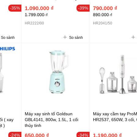
1.090.000 ₫
790.000 ₫
-35%
-39%
1.799.000 ₫
890.000 ₫
HR2222/00
HR2041/50
So sánh
So sánh
Máy xay sinh tố Goldsun
Máy xay cầm tay ProMi
i ( xay
GBL4141, 800w, 1.5L, 1 cối
HR2537, 650W, 3 cối, 0
t )
thủy tinh
650.000 ₫
1.190.000 ₫
-24%
-34%