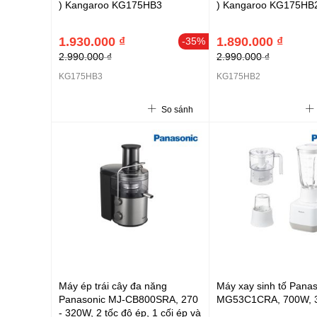
) Kangaroo KG175HB3
) Kangaroo KG175HB
1.930.000 ₫
1.890.000 ₫
-35%
2.990.000 ₫
2.990.000 ₫
KG175HB3
KG175HB2
So sánh
Máy ép trái cây đa năng
Máy xay sinh tố Pana
Panasonic MJ-CB800SRA, 270
MG53C1CRA, 700W, 3
- 320W, 2 tốc độ ép, 1 cối ép và