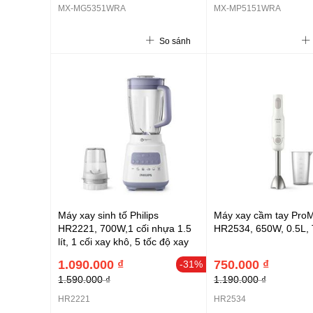
MX-MG5351WRA
MX-MP5151WRA
So sánh
Máy xay sinh tố Philips
Máy xay cầm tay ProMi
HR2221, 700W,1 cối nhựa 1.5
HR2534, 650W, 0.5L, 
lít, 1 cối xay khô, 5 tốc độ xay
và 1 số nhồi
1.090.000 ₫
750.000 ₫
-31%
1.590.000 ₫
1.190.000 ₫
HR2221
HR2534