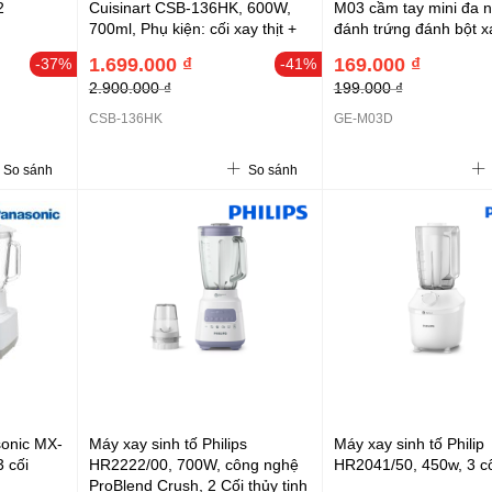
2
Cuisinart CSB-136HK, 600W,
M03 cầm tay mini đa 
700ml, Phụ kiện: cối xay thịt +
đánh trứng đánh bột xa
que đánh trứng
thực phẩm mềm
1.699.000 ₫
169.000 ₫
-37%
-41%
2.900.000 ₫
199.000 ₫
CSB-136HK
GE-M03D
So sánh
So sánh
sonic MX-
Máy xay sinh tố Philips
Máy xay sinh tố Philip
 cối
HR2222/00, 700W, công nghệ
HR2041/50, 450w, 3 cố
ProBlend Crush, 2 Cối thủy tinh