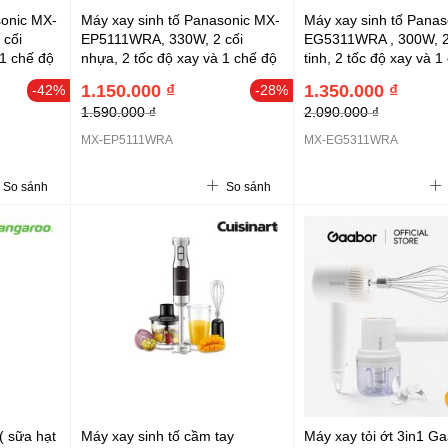
sonic MX-
Máy xay sinh tố Panasonic MX-
Máy xay sinh tố Panas
cối
EP5111WRA, 330W, 2 cối
EG5311WRA , 300W, 2 
 1 chế độ
nhựa, 2 tốc độ xay và 1 chế độ
tinh, 2 tốc độ xay và 1
nhồi
nhồ
1.150.000 ₫
1.350.000 ₫
-42%
-28%
1.590.000 ₫
2.090.000 ₫
MX-EP5111WRA
MX-EG5311WRA
So sánh
So sánh
( sữa hạt
Máy xay sinh tố cầm tay
Máy xay tỏi ớt 3in1 G