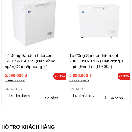
Tủ đông Sanden Intercool
Tủ đông Sanden Intercool
145L SNH-0155 (Dàn đồng, 1
200L SNH-0205 (Dàn đồng,1
ngăn,Cửa nắp cứng có
ngăn,Đèn Led,R-600a)
khóa,R-600a)
5.590.000 ₫
5.990.000 ₫
-29%
-14%
7.880.000 ₫
6.990.000 ₫
SNH-0155
SNH-0205
Tạm hết hàng
Tạm hết hàng
So sánh
So sánh
HỖ TRỢ KHÁCH HÀNG