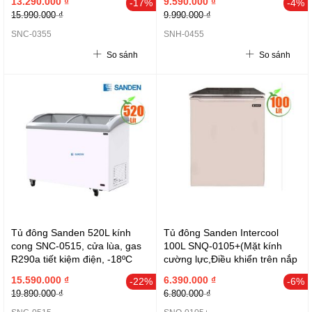
13.290.000 ₫
9.590.000 ₫
-17%
-4%
15.990.000 ₫
9.990.000 ₫
SNC-0355
SNH-0455
So sánh
So sánh
Tủ đông Sanden 520L kính
Tủ đông Sanden Intercool
cong SNC-0515, cửa lùa, gas
100L SNQ-0105+(Mặt kính
R290a tiết kiệm điện, -18ºC
cường lực,Điều khiển trên nắp
đến -22ºC, 162x69.5x95.2 cm
kính,+8oC~-24oC)
15.590.000 ₫
6.390.000 ₫
-22%
-6%
19.890.000 ₫
6.800.000 ₫