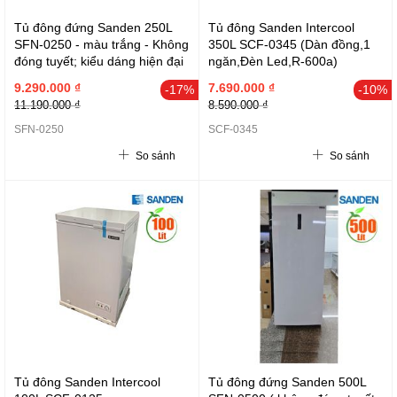
Tủ đông đứng Sanden 250L
Tủ đông Sanden Intercool
SFN-0250 - màu trắng - Không
350L SCF-0345 (Dàn đồng,1
đóng tuyết; kiểu dáng hiện đại
ngăn,Đèn Led,R-600a)
trang nhã; R600; hiển thị nhiệt
9.290.000 ₫
7.690.000 ₫
-17%
-10%
độ
11.190.000 ₫
8.590.000 ₫
SFN-0250
SCF-0345
So sánh
So sánh
Tủ đông Sanden Intercool
Tủ đông đứng Sanden 500L