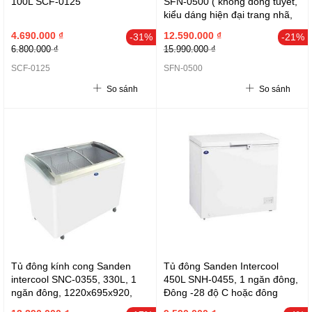
100L SCF-0125
SFN-0500 ( không đóng tuyết,
kiểu dáng hiện đại trang nhã,
gas làm lạnh R600, hiển thị
4.690.000 ₫
12.590.000 ₫
-31%
-21%
nhiệt độ. màu trắng)
6.800.000 ₫
15.990.000 ₫
SCF-0125
SFN-0500
So sánh
So sánh
Tủ đông kính cong Sanden
Tủ đông Sanden Intercool
intercool SNC-0355, 330L, 1
450L SNH-0455, 1 ngăn đông,
ngăn đông, 1220x695x920,
Đông -28 độ C hoặc đông
Gas R290,
mềm -7 độ C