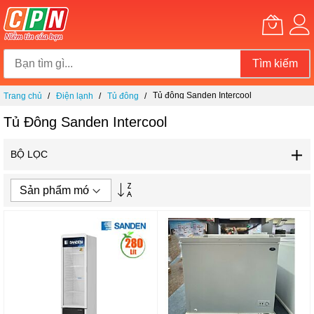
Tìm kiếm
Chuyển
Tủ đông Sanden Intercool
Trang chủ
Điện lạnh
Tủ đông
đến
nội
Tủ Đông Sanden Intercool
dung
BỘ LỌC
Thiết
lập
theo
hướng
tăng
dần