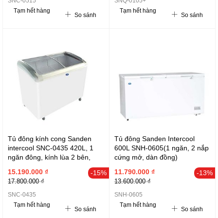
SNC-0515
SNQ-0105+
Tạm hết hàng
Tạm hết hàng
So sánh
So sánh
Tủ đông kính cong Sanden
Tủ đông Sanden Intercool
intercool SNC-0435 420L, 1
600L SNH-0605(1 ngăn, 2 nắp
ngăn đông, kính lùa 2 bên,
cứng mở, dàn đồng)
Gas R600a
15.190.000 ₫
11.790.000 ₫
-15%
-13%
17.800.000 ₫
13.600.000 ₫
SNC-0435
SNH-0605
Tạm hết hàng
Tạm hết hàng
So sánh
So sánh