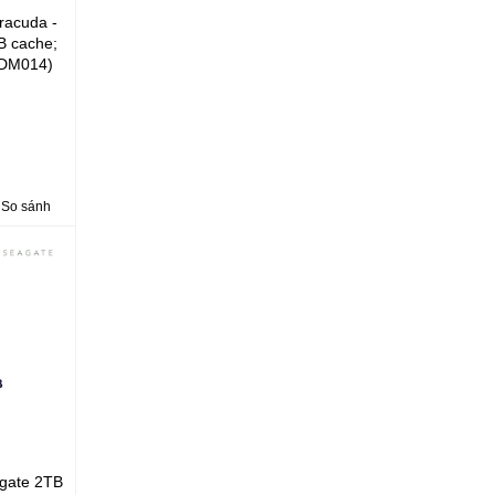
racuda -
B cache;
0DM014)
So sánh
gate 2TB