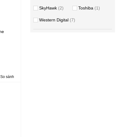
SkyHawk
2
Toshiba
1
Western Digital
7
he
So sánh