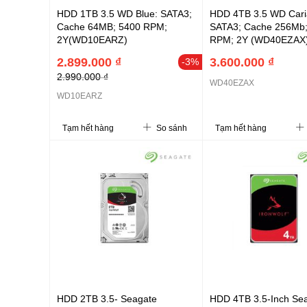
HDD 1TB 3.5 WD Blue: SATA3;
HDD 4TB 3.5 WD Caria
Cache 64MB; 5400 RPM;
SATA3; Cache 256Mb;
2Y(WD10EARZ)
RPM; 2Y (WD40EZAX
2.899.000 ₫
3.600.000 ₫
-3%
2.990.000 ₫
WD40EZAX
WD10EARZ
Tạm hết hàng
So sánh
Tạm hết hàng
HDD 2TB 3.5- Seagate
HDD 4TB 3.5-Inch Se