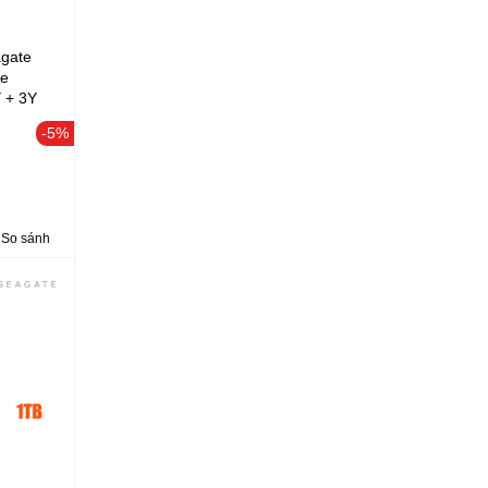
gate
he
 + 3Y
06)
-5%
So sánh