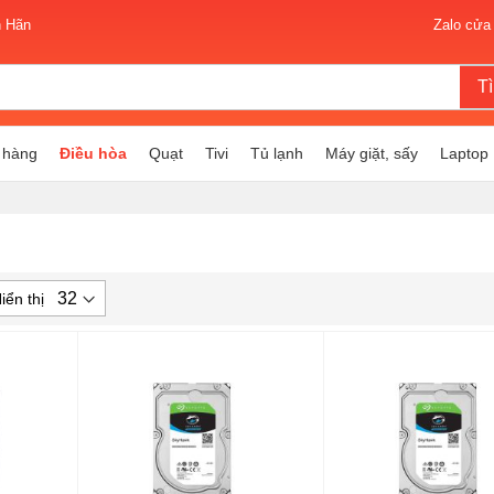
n Hãn
Zalo cửa
T
 hàng
Điều hòa
Quạt
Tivi
Tủ lạnh
Máy giặt, sấy
Laptop
iển thị