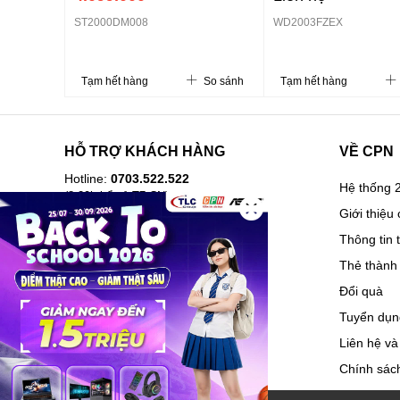
ST2000DM008
WD2003FZEX
Tạm hết hàng
So sánh
Tạm hết hàng
HỖ TRỢ KHÁCH HÀNG
VỀ CPN
Hotline:
0703.522.522
Hệ thống 2
(8-20h kể cả T7,CN)
Giới thiệu 
Hướng dẫn mua hàng
Thông tin 
Câu hỏi thường gặp
Thẻ thành 
Lịch sử mua hàng
Đổi quà
Hóa đơn điện tử
Tuyển dụn
Vận chuyển và giao nhận
Liên hệ và
Hướng dẫn trả góp
Chính sách
Chính sách bảo hành, đổi trả