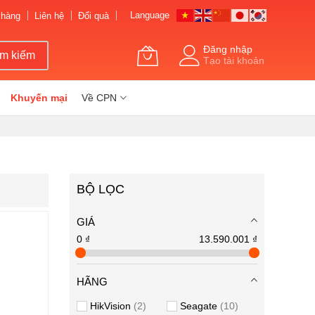
Language
 hàng
Liên hệ
Đổi quà
Đăng nhập
ìm kiếm
Tạo tài khoản
Khuyến mại
Về CPN
BỘ LỌC
GIÁ
0 ₫
13.590.001 ₫
HÃNG
HikVision
2
Seagate
10