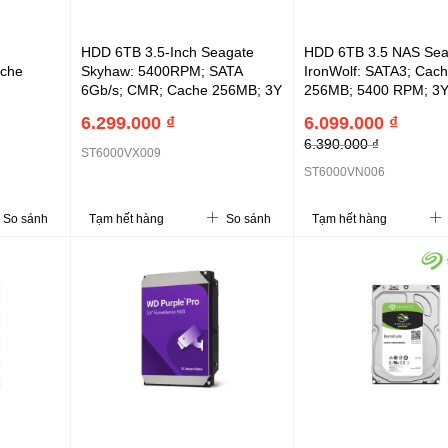
HDD 6TB 3.5-Inch Seagate
HDD 6TB 3.5 NAS Sea
ache
Skyhaw: 5400RPM; SATA
IronWolf: SATA3; Cac
6Gb/s; CMR; Cache 256MB; 3Y
256MB; 5400 RPM; 3Y
(ST6000VX009)
Help Data(ST6000VN0
6.299.000 ₫
6.099.000 ₫
6.390.000 ₫
ST6000VX009
ST6000VN006
So sánh
Tạm hết hàng
So sánh
Tạm hết hàng