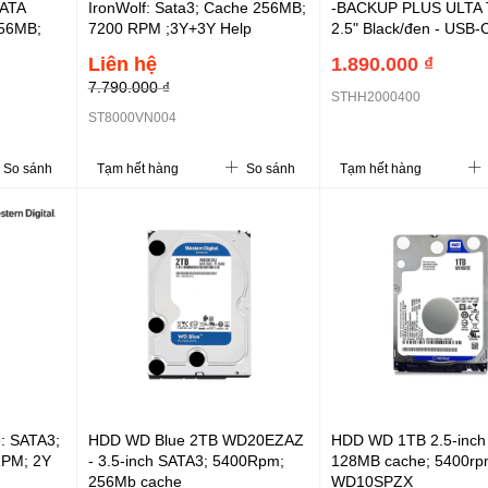
SATA
IronWolf: Sata3; Cache 256MB;
-BACKUP PLUS ULTA
256MB;
7200 RPM ;3Y+3Y Help
2.5" Black/đen - USB-
Data(ST8000VN004)
(STHH2000400)
Liên hệ
1.890.000 ₫
7.790.000 ₫
STHH2000400
ST8000VN004
So sánh
Tạm hết hàng
So sánh
Tạm hết hàng
: SATA3;
HDD WD Blue 2TB WD20EZAZ
HDD WD 1TB 2.5-inch
RPM; 2Y
- 3.5-inch SATA3; 5400Rpm;
128MB cache; 5400rp
256Mb cache
WD10SPZX