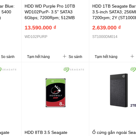
r Blue:
HDD WD Purple Pro 10TB
HDD 1TB Seagate Bar
 5400
WD102PurP- 3.5" SATA3
3.5-inch SATA3; 256M
)
6Gbps; 7200Rpm; 512MB
7200rpm; 2Y (ST100
Cache; 5Y (WD102PURP)
13.590.000 ₫
2.639.000 ₫
WD102PURP
ST1000DM014
So sánh
Tạm hết hàng
So sánh
Tạm hết hàng
agate
HDD 8TB 3.5 Seagate
Ổ cứng gắn ngoài Sea