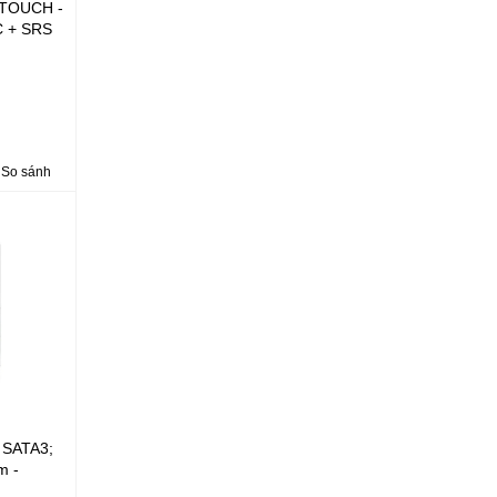
 TOUCH -
C + SRS
So sánh
 SATA3;
m -