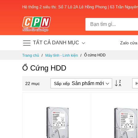
Hệ thống 2 siêu thị: Số 7 Lô 2A Lê Hồng Phong | 63 Trần Nguyê
TẤT CẢ DANH MỤC
Zalo cửa
Chuyển
Ổ cứng HDD
Trang chủ
Máy tính - Linh kiện
đến
nội
Ổ Cứng HDD
dung
Thiết
Sắp xếp
H
22
mục
lập
theo
hướng
tăng
dần