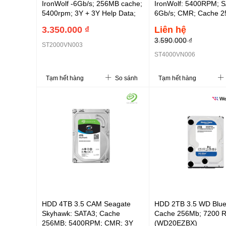
IronWolf -6Gb/s; 256MB cache;
IronWolf: 5400RPM; 
5400rpm; 3Y + 3Y Help Data;
6Gb/s; CMR; Cache 
(ST2000VN003)
NAS; 3Y+3Y Help
3.350.000 ₫
Liên hệ
data(ST4000VN006)
3.590.000 ₫
ST2000VN003
ST4000VN006
Tạm hết hàng
So sánh
Tạm hết hàng
HDD 4TB 3.5 CAM Seagate
HDD 2TB 3.5 WD Blue
Skyhawk: SATA3; Cache
Cache 256Mb; 7200 
256MB; 5400RPM; CMR; 3Y
(WD20EZBX)