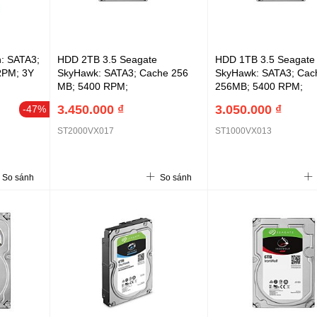
n: SATA3;
HDD 2TB 3.5 Seagate
HDD 1TB 3.5 Seagate
RPM; 3Y
SkyHawk: SATA3; Cache 256
SkyHawk: SATA3; Cac
MB; 5400 RPM;
256MB; 5400 RPM;
3Y(ST2000VX017)
3Y(ST1000VX013)
3.450.000 ₫
3.050.000 ₫
-47%
ST2000VX017
ST1000VX013
So sánh
So sánh