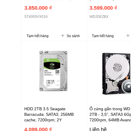
(ST4000VX016)
3.850.000 ₫
3.599.000 ₫
ST4000VX016
WD20EZBX
Tạm hết hàng
So sánh
Tạm hết hàng
HDD 2TB 3.5 Seagate
Ổ cứng gắn trong WD 
Barracuda: SATA3; 256MB
2TB - 3,5”, SATA3 6G
cache; 7200rpm; 2Y
7200rpm, 64MB Avan
(ST2000DM008)
Format
4.099.000 ₫
Liên hệ