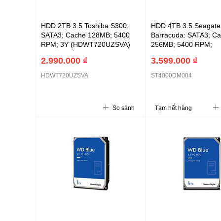
HDD 2TB 3.5 Toshiba S300:
HDD 4TB 3.5 Seagate
SATA3; Cache 128MB; 5400
Barracuda: SATA3; C
RPM; 3Y (HDWT720UZSVA)
256MB; 5400 RPM;
2Y(ST4000DM004)
2.990.000 ₫
3.599.000 ₫
HDWT720UZSVA
ST4000DM004
So sánh
Tạm hết hàng