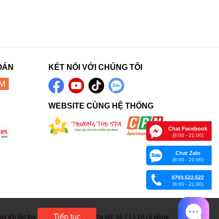
OÁN
KẾT NỐI VỚI CHÚNG TÔI
WEBSITE CÙNG HỆ THỐNG
Chat Facebook
(8:00 - 21:00)
Chat Zalo
(8:00 - 21:00)
0703.522.522
(8:00 - 21:00)
Tiếp tục
 đổi lần thứ 15 ngày 05/06/2023. Địa chỉ: Số 7 Lô 2A Lê Hồng