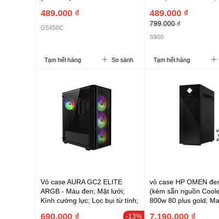
khí 155mm; VGA 320
489.000 ₫
489.000 ₫
* W270 * H350mm
799.000 ₫
GS450C
S900
Tạm hết hàng
So sánh
Tạm hết hàng
Vỏ case AURA GC2 ELITE
vỏ case HP OMEN đe
ARGB - Màu đen; Mặt lưới;
(kèm sẵn nguồn Coole
Kính cường lực; Lọc bụi từ tính;
800w 80 plus gold; M
4 FAN12 ARGB; ATX, 34,7L
Z690 DRR4; Tản nhiệ
690.000 ₫
7.190.000 ₫
-13%
(L395 x W195 x H450mm);
OMEN 240mm)