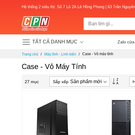
Hệ thống 2 siêu thị: Số 7 Lô 2A Lê Hồng Phong | 63 Trần Nguyê
TẤT CẢ DANH MỤC
Zalo cửa
Chuyển
Case - Vỏ máy tính
Trang chủ
Máy tính - Linh kiện
đến
nội
Case - Vỏ Máy Tính
dung
Thiết
Sắp xếp
H
27
mục
lập
theo
hướng
tăng
dần