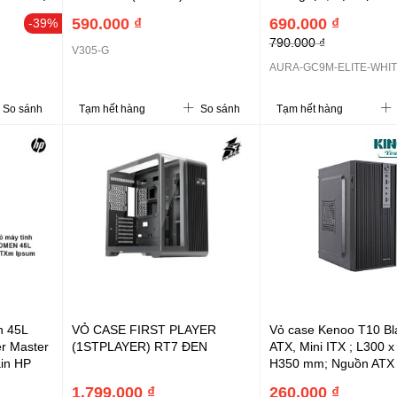
mm; L335
FAN12 ARGB; ATX, 20
590.000 ₫
690.000 ₫
-39%
(L280 x W195 x H380
790.000 ₫
1xUSB Type-C; 2x3.5 
V305-G
2x2.5
AURA-GC9M-ELITE-WHI
(CAAURAGC9MELWH
So sánh
Tạm hết hàng
So sánh
Tạm hết hàng
n 45L
VỎ CASE FIRST PLAYER
Vỏ case Kenoo T10 Bl
r Master
(1STPLAYER) RT7 ĐEN
ATX, Mini ITX ; L300 
ain HP
H350 mm; Nguồn ATX l
t nước
2 HDD + 2 SSD 2.5;
1.799.000 ₫
260.000 ₫