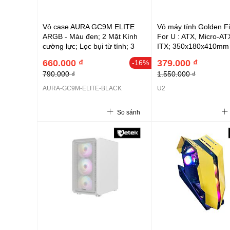
Vỏ case AURA GC9M ELITE
Vỏ máy tính Golden F
ARGB - Màu đen; 2 Mặt Kính
For U : ATX, Micro-ATX
cường lực; Lọc bụi từ tính; 3
ITX; 350x180x410mm
FAN12 ARGB; ATX, 20,75L
660.000 ₫
379.000 ₫
-16%
(L280 x W195 x H380mm);
790.000 ₫
1.550.000 ₫
1xUSB Type-C; 2x3.5 + 1x2.5+
2x2.5 (CAAURAGC9MELBLGA)
AURA-GC9M-ELITE-BLACK
U2
So sánh