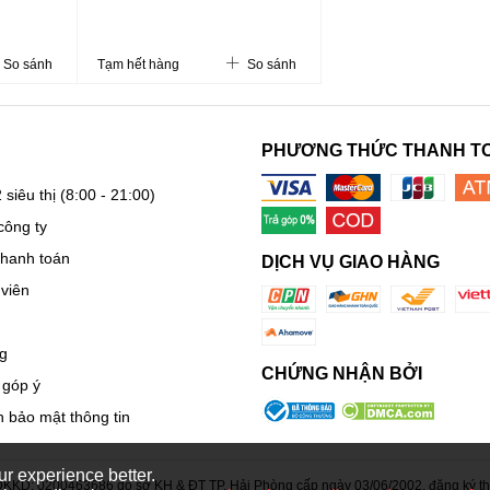
So sánh
Tạm hết hàng
So sánh
PHƯƠNG THỨC THANH T
 siêu thị
(8:00 - 21:00)
công ty
thanh toán
DỊCH VỤ GIAO HÀNG
viên
g
CHỨNG NHẬN BỞI
 góp ý
 bảo mật thông tin
r experience better.
KD: 0200463686 do sở KH & ĐT TP. Hải Phòng cấp ngày 03/06/2002, đăng ký thay