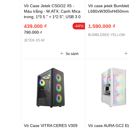
Vỏ Case Jetek CSGO2 X5 -
Vỏ case jetek Bumble
Màu trắng - M.ATX; Cạnh Mica
L680xW300xH450mm
trong; 1*3.5 " + 1*2.5"; USB 3.0
2.0; 3.5 Mic + Audio out; Đèn
439.000 ₫
1.590.000 ₫
-44%
LED
790.000 ₫
BUMBLEBEE-YELLOW
JETEK-X5-W
So sánh
Vỏ Case VITRA CERES V309
Vỏ case AURA GC2 E