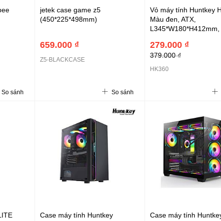
bee
jetek case game z5
Vỏ máy tính Huntkey 
(450*225*498mm)
Màu đen, ATX,
L345*W180*H412mm,
1.1, Audio, 1*HDD, 2*
659.000 ₫
279.000 ₫
379.000 ₫
Z5-BLACKCASE
HK360
So sánh
So sánh
LITE
Case máy tính Huntkey
Case máy tính Huntke