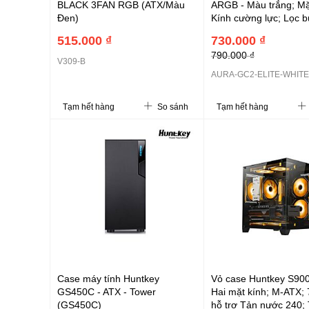
BLACK 3FAN RGB (ATX/Màu
ARGB - Màu trắng; Mặt
Đen)
Kính cường lực; Lọc bụ
4 FAN12 ARGB; ATX, 
515.000 ₫
730.000 ₫
(L395 x W195 x H450
790.000 ₫
1xUSB 3.0; 2x3.5 + 1x
V309-B
2x2.5 (CAAURAGC2
AURA-GC2-ELITE-WHITE
Tạm hết hàng
So sánh
Tạm hết hàng
Case máy tính Huntkey
Vỏ case Huntkey S900 
GS450C - ATX - Tower
Hai mặt kính; M-ATX; 
(GS450C)
hỗ trợ Tản nước 240; 