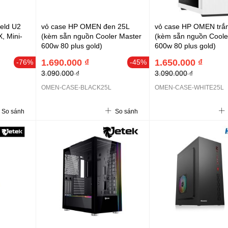
ield U2
vỏ case HP OMEN đen 25L
vỏ case HP OMEN trắ
, Mini-
(kèm sẵn nguồn Cooler Master
(kèm sẵn nguồn Coole
600w 80 plus gold)
600w 80 plus gold)
1.690.000 ₫
1.650.000 ₫
-76%
-45%
3.090.000 ₫
3.090.000 ₫
OMEN-CASE-BLACK25L
OMEN-CASE-WHITE25L
So sánh
So sánh