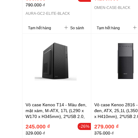
790.000 ₫
1xUSB 3.0; 2x3.5 + 1x2.5+
OMEN-CASE-BLACK
2x2.5 (CAAURAGC2ELBLGA)
AURA-GC2-ELITE-BLACK
Tạm hết hàng
So sánh
Tạm hết hàng
Vỏ case Kenoo T14 - Màu đen,
Vỏ case Kenoo 2816 
mặt xám, M-ATX, 17L (L290 x
đen, ATX, 25,1L (L35
W170 x H345mm), 2*USB 2.0,
x H410mm), 2*USB 2.0
Audio, 2*HDD, 2*SSD, Option
1*ODD, 1*HDD, 2*SSD
245.000 ₫
279.000 ₫
-26%
Fan 8cm (mặt sau) + Option
Fan 8cm (mặt sau)
329.000 ₫
375.000 ₫
Fan 12cm (mặt bên)