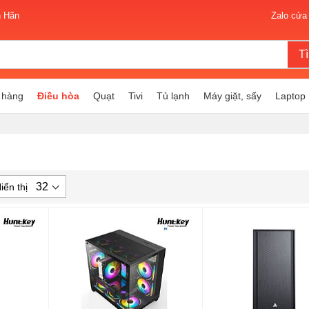
n Hãn
Zalo cửa
T
 hàng
Điều hòa
Quạt
Tivi
Tủ lạnh
Máy giặt, sấy
Laptop
iển thị