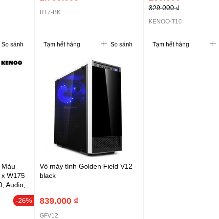
329.000 ₫
RT7-BK
KENOO-T10
So sánh
Tạm hết hàng
So sánh
Tạm hết hàng
- Màu
Vỏ máy tính Golden Field V12 -
0 x W175
black
, Audio,
, Option
839.000 ₫
-26%
GFV12