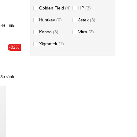
Golden Field
4
HP
3
Huntkey
6
Jetek
3
ld Little
Kenoo
3
Vitra
2
Xigmatek
1
-82%
So sánh