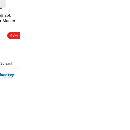
ng 25L
r Master
-47%
So sánh