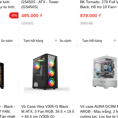
 lưới;
GS450S - ATX - Tower
BK Tornado: 270 Full V
i từ tính;
(GS450S)
Black; Hỗ trợ 10 Fan+ 
34,7L
VGA dài 400; ATX; M-
495.000 ₫
879.000 ₫
-8%
mm);
Mini-ITX; 1x3.5 + 2x2.
2.5+
425x285x380 (S980-B
GS450S
S980-BK
ELWHGA)
So sánh
Tạm hết hàng
So sánh
Tạm hết hàng
- Black -
Vỏ Case Vitra V305-G Black :
Vỏ case AURA GC9M 
7 FAN;
M.ATX; 3 Fan RGB; 34.5 × 19.5
ARGB - Màu trắng; 2 
Tản nhiệt
× 44.5 cm (V305-G)
cường lực; Lọc bụi từ t