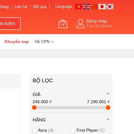
Language
 hàng
Liên hệ
Đổi quà
Đăng nhập
ìm kiếm
Tạo tài khoản
Khuyến mại
Về CPN
BỘ LỌC
GIÁ
245.000 ₫
7.190.001 ₫
HÃNG
Aura
4
First Player
1