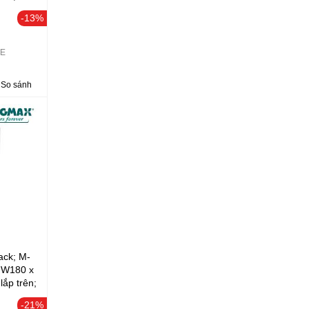
,75L
-13%
mm);
+ 1x2.5+
TE
GA)
So sánh
ack; M-
x W180 x
ắp trên;
-21%