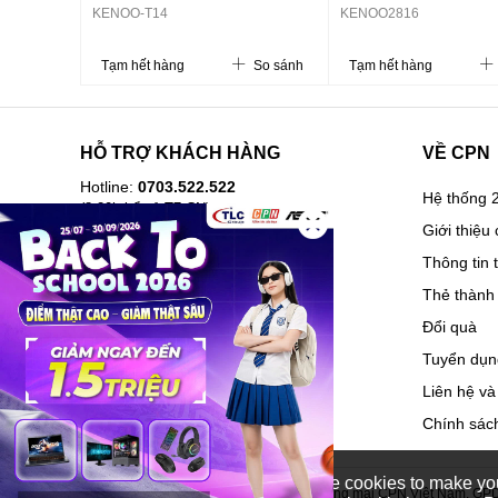
KENOO-T14
KENOO2816
Tạm hết hàng
So sánh
Tạm hết hàng
HỖ TRỢ KHÁCH HÀNG
VỀ CPN
Hotline:
0703.522.522
Hệ thống 2
(8-20h kể cả T7,CN)
Giới thiệu 
Hướng dẫn mua hàng
Thông tin 
Câu hỏi thường gặp
Thẻ thành 
Lịch sử mua hàng
Đổi quà
Hóa đơn điện tử
Tuyển dụn
Vận chuyển và giao nhận
Liên hệ và
Hướng dẫn trả góp
Chính sách
Chính sách bảo hành, đổi trả
We use cookies to make you
© 2026. Công ty Cổ phần Vận tải và Thương mại CPN Việt Nam. GPDK