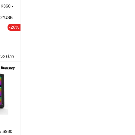
HK360 -
 2*USB
SSD
-26%
So sánh
y S980-