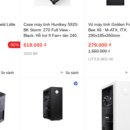
ld Little
Case máy tính Huntkey S920-
Vỏ máy tính Golden Fie
BK Storm: 270 Full View -
Bee X6 : M-ATX, ITX;
Black; Hỗ trợ 9 Fan+ tản 240;
290x185x350mm
VGA dài 370; M-ATX; Mini-ITX;
619.000 ₫
279.000 ₫
-80%
2x3.5 + 1 2.5; 380x270x350
1.550.000 ₫
(S920-BK)
S920-BK
LITTLE-BEE-X6
So sánh
So sánh