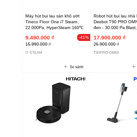
Máy hút bụi lau sàn khô ướt
Robot hút bụi lau nhà
Tineco Floor One i7 Steam,
Deebot T90 PRO OMN
22.000Pa, HyperSteam 160℃
đen - 30.000 Pa Blas
Roller 3.0; AIVI 3D 4.0
9.490.000 ₫
17.900.000 ₫
-41%
4000mAh; Hút rác, giặt
15.990.000 ₫
26.900.000 ₫
sấy khô, cấp nước.
I7-STEAM
T90PRO-OMNI
So sánh