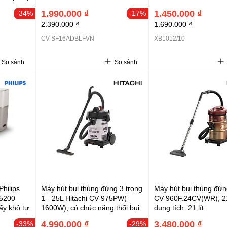
1.990.000 ₫
1.450.000 ₫
-34%
-17%
2.390.000 ₫
1.690.000 ₫
CV-SF16ADBLFVN
XB1012/10
So sánh
So sánh
Philips
Máy hút bụi thùng đứng 3 trong
Máy hút bụi thùng đứn
 5200
1 - 25L Hitachi CV-975PW(
CV-960F.24CV(WR), 2
sấy khô tự
1600W), có chức năng thổi bụi
dung tích: 21 lít
tiến
, đầu hút xoay đa hướng)
4.990.000 ₫
3.480.000 ₫
-33%
-29%