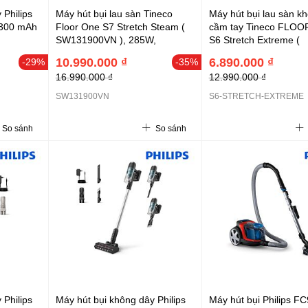
 Philips
Máy hút bụi lau sàn Tineco
Máy hút bụi lau sàn kh
2300 mAh
Floor One S7 Stretch Steam (
cầm tay Tineco FLO
SW131900VN ), 285W,
S6 Stretch Extreme (
22.000Pa, 7*6250mAh,
FW423500VN ), 6*40
10.990.000 ₫
6.890.000 ₫
-29%
-35%
≤45dBA, HyperSteam 160℃
20.000Pa, Giặt giẻ bằ
16.990.000 ₫
12.990.000 ₫
nóng 85°C, màu đen
SW131900VN
S6-STRETCH-EXTREME
So sánh
So sánh
 Philips
Máy hút bụi không dây Philips
Máy hút bụi Philips F