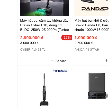
Máy hút bụi cầm tay không dây
Máy hút bụi khô & ướt
Bravio Cyber P10, động cơ
Bravio Panda P8, bản 
BLDC, 250W, 25.000Pa (Turbo)
chuẩn,1000W,15.000P
, Lithium-ion 2000mAh
83dB
2.990.000 ₫
1.990.000 ₫
-17%
3.600.000 ₫
2.700.000 ₫
CYBER-P10-ST-TL
PANDA-P8-ST-WH
So sánh