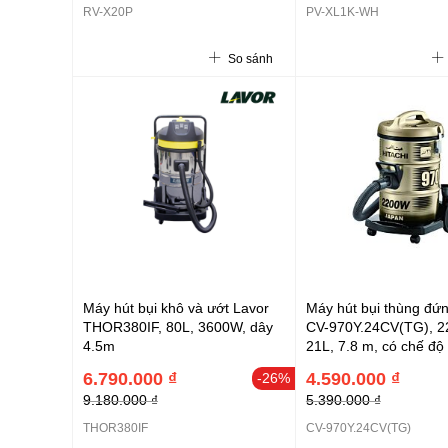
RV-X20P
PV-XL1K-WH
So sánh
Máy hút bụi khô và ướt Lavor
Máy hút bụi thùng đứn
THOR380IF, 80L, 3600W, dây
CV-970Y.24CV(TG), 2
4.5m
21L, 7.8 m, có chế độ 
thép, nâu
6.790.000 ₫
4.590.000 ₫
-26%
9.180.000 ₫
5.390.000 ₫
THOR380IF
CV-970Y.24CV(TG)