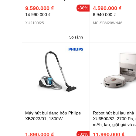
9.590.000 ₫
4.590.000 ₫
-36%
14.990.000 ₫
6.940.000 ₫
XU2100/25
MC-SBM20WN46
So sánh
Máy hút bụi dạng hộp Philips
Robot hút bụi lau nhà 
XB2023/01, 1800W
XU6500/82, 2700 Pa,
mAh, lau, giặt giẻ và 
động, Radar LDS tiên 
1.890.000 ₫
11.990.000 ₫
-31%