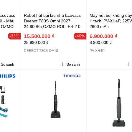
 Ecovacs
Robot hút bụi lau nhà Ecovacs
Máy hút bụi không dây
I - Màu
Deebot T80S Omni 2027,
Hitachi PV-XH4P, 225W
t; OZMO
24.800Pa,OZMO ROLLER 2.0
2600 mAh
;
kết hợp TruEdge™ 3.0, 10
15.500.000 ₫
6.900.000 ₫
-33%
-40%
 con lăn,
chức năng tự động
25.990.000 ₫
8.900.000 ₫
DEEBOT-T80S-OMNI
PV-XH4P
So sánh
So sánh