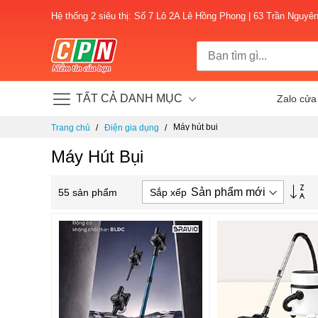
Hệ thống 2 siêu thị: Số 7 Lô 2A Lê Hồng Phong | 63 Trần Nguyê
TẤT CẢ DANH MỤC
Zalo cửa
Chuyển
Máy hút bụi
Trang chủ
Điện gia dụng
đến
nội
Máy Hút Bụi
dung
Thi
Sắp xếp
55
sản phẩm
lập
th
hư
tă
dầ