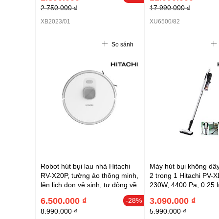
2.750.000 ₫
17.990.000 ₫
XB2023/01
XU6500/82
So sánh
Robot hút bụi lau nhà Hitachi
Máy hút bụi không dâ
RV-X20P, tường ảo thông minh,
2 trong 1 Hitachi PV-
lên lịch dọn vệ sinh, tự động về
230W, 4400 Pa, 0.25 l
trạm sạc, 3200mAh, 5000 Pa,
mAh, Sạc khoảng 3.5 
6.500.000 ₫
3.090.000 ₫
-28%
<70 dBA, màu trắng
30 - 45 phút
8.990.000 ₫
5.990.000 ₫