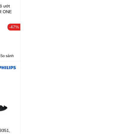
ô ướt
OR ONE
00mAh,
-47%
ng nước
So sánh
C9351,