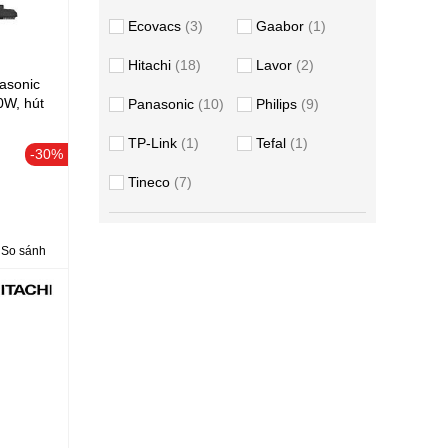
Ecovacs
3
Gaabor
1
Hitachi
18
Lavor
2
asonic
W, hút
Panasonic
10
Philips
9
TP-Link
1
Tefal
1
-30%
Tineco
7
So sánh