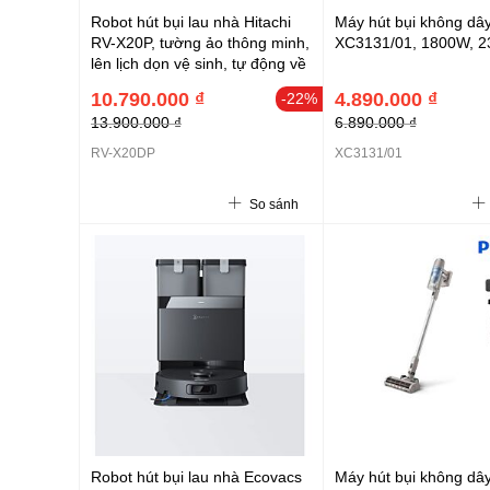
Robot hút bụi lau nhà Hitachi
Máy hút bụi không dây
RV-X20P, tường ảo thông minh,
XC3131/01, 1800W, 
lên lịch dọn vệ sinh, tự động về
trạm sạc, 5000 Pa, <70 dBA,
10.790.000 ₫
4.890.000 ₫
-22%
màu đen
13.900.000 ₫
6.890.000 ₫
RV-X20DP
XC3131/01
So sánh
Robot hút bụi lau nhà Ecovacs
Máy hút bụi không dây