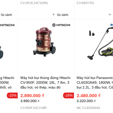
CV-SF18.24CV(OR)
CV-940Y-PG
So sánh
So sánh
g Hitachi
Máy hút bụi thùng đứng Hitachi
Máy hút bụi Panasoni
200W,
CV-950F, 2000W, 18L, 7.8m, 3
CL603GN49, 1800W, 
thổi, vỏ
đầu hút, vỏ thép, màu đỏ
bụi 2.2L, 3 đầu hút, 
gió xoáy cực đại mang 
2.890.000 ₫
2.480.000 ₫
-15%
-28%
hút bền bỉ
3.990.000 ₫
3.320.000 ₫
CV-950F.24CV-WR
MC-CL603GN49