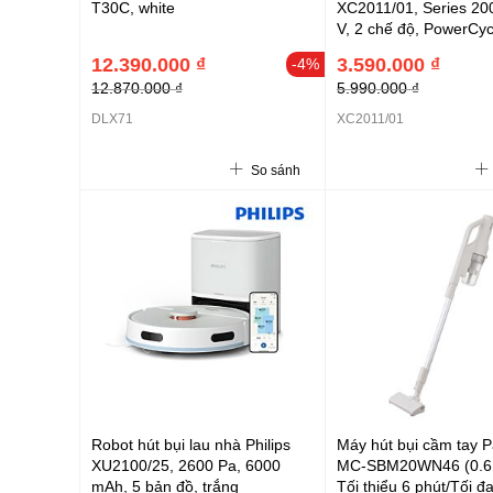
T30C, white
XC2011/01, Series 20
V, 2 chế độ, PowerCyc
12.390.000 ₫
3.590.000 ₫
-4%
12.870.000 ₫
5.990.000 ₫
DLX71
XC2011/01
So sánh
Robot hút bụi lau nhà Philips
Máy hút bụi cầm tay 
XU2100/25, 2600 Pa, 6000
MC-SBM20WN46 (0.6L
mAh, 5 bản đồ, trắng
Tối thiểu 6 phút/Tối đ