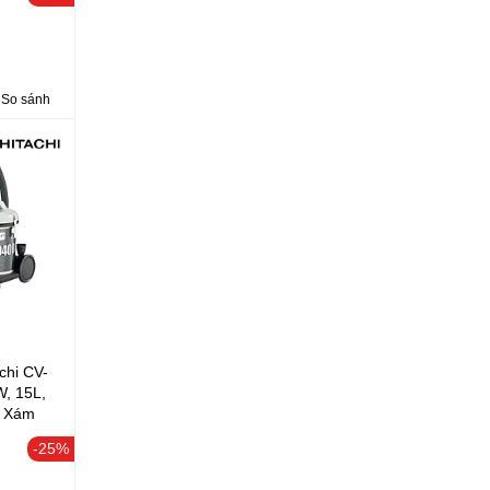
So sánh
chi CV-
, 15L,
, Xám
-25%