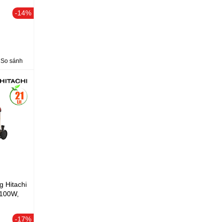
-14%
So sánh
g Hitachi
100W,
-17%