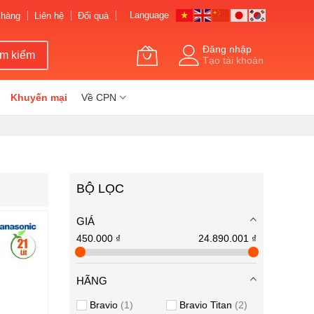
Language
 hàng
Liên hệ
Đổi quà
Đăng nhập
ìm kiếm
Tạo tài khoản
Khuyến mại
Về CPN
BỘ LỌC
GIÁ
450.000 ₫
24.890.001 ₫
HÃNG
Bravio
1
Bravio Titan
2