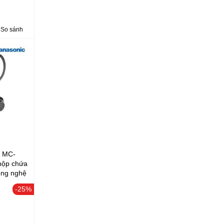
So sánh
c MC-
hộp chứa
Công nghệ
lại lực
-25%