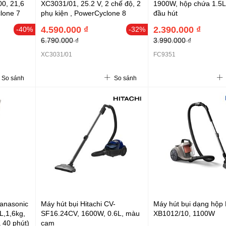
00, 21,6
XC3031/01, 25.2 V, 2 chế độ, 2
1900W, hộp chứa 1.5L
lone 7
phụ kiện , PowerCyclone 8
đầu hút
4.590.000 ₫
2.390.000 ₫
-40%
-32%
6.790.000 ₫
3.990.000 ₫
XC3031/01
FC9351
So sánh
So sánh
Panasonic
Máy hút bụi Hitachi CV-
Máy hút bụi dạng hộp P
,1,6kg,
SF16.24CV, 1600W, 0.6L, màu
XB1012/10, 1100W
a 40 phút)
cam