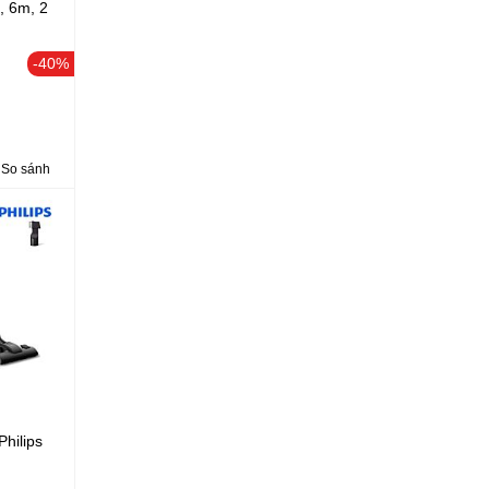
, 6m, 2
-40%
So sánh
hilips