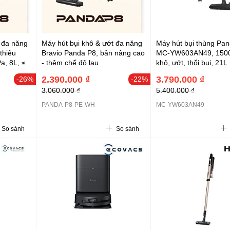
 đa năng
Máy hút bụi khô & ướt đa năng
Máy hút bụi thùng Pan
thiêu
Bravio Panda P8, bản nâng cao
MC-YW603AN49, 1500
a, 8L, ≤
- thêm chế độ lau
khô, ướt, thổi bụi, 21L
sàn,1000W,15.000Pa, 8L, ≤
2.390.000 ₫
3.790.000 ₫
-26%
-22%
83dB
3.060.000 ₫
5.400.000 ₫
PANDA-P8-PE-WH
MC-YW603AN49
So sánh
So sánh