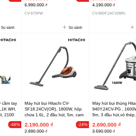
6.990.000 ₫
4.190.000 ₫
CV-975PW
CV-960F.24CV(WR)
So sánh
So sánh
y cầm tay
Máy hút bụi Hitachi CV-
Máy hút bụi thùng Hita
XL1K WH,
SF18.24CV(OR), 1800W, hộp
940Y.24CV-PG , 1600W
ít, 2100
chứa 1.6L, 2 đầu hút, 5m, cam
9m, 3 đầu hút,vỏ thép
giờ, dùng
2.190.000 ₫
2.690.000 ₫
-48%
-24%
2.890.000 ₫
3.590.000 ₫