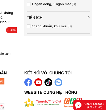
1 ngăn đông, 1 ngăn mát
3
6L kháng
Dàn
TIỆN ÍCH
1155 x
Kháng khuẩn, khử mùi
3
-34%
So sánh
OÁN
KẾT NỐI VỚI CHÚNG TÔI
WEBSITE CÙNG HỆ THỐNG
Chat Facebook
(8:00 - 21:00)