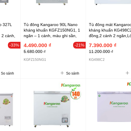
o 327L
Tủ đông Kangaroo 90L Nano
Tủ đông mát Kangaro
kháng khuẩn KGFZ150NG1, 1
kháng khuẩn KG498C
2 cánh,
ngăn – 1 cánh, màu ghi sần,
đồng,2 cánh 2 ngăn,L
8
626x559x755
nhôm sơn tĩnh điện p
4.490.000 ₫
7.390.000 ₫
-33%
-21%
bạc)
5.680.000 ₫
11.200.000 ₫
KGFZ150NG1
KG498C2
So sánh
So sánh