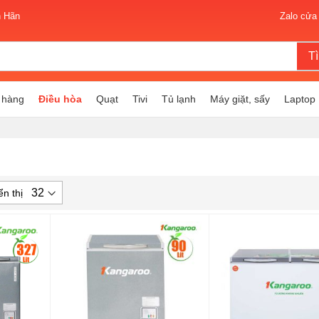
n Hãn
Zalo cửa
T
 hàng
Điều hòa
Quạt
Tivi
Tủ lạnh
Máy giặt, sấy
Laptop
ển thị