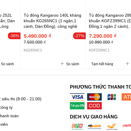
o 252L
Tủ đông Kangaroo 140L kháng
Tủ đông Kangaroo 28
ẩn; Dàn
khuẩn KG265NC1 (1 ngăn,1
khuẩn KGFZ399IC1 (
 Lòng
cánh, Dàn:Đồng), công nghệ
Đồng,1 ngăn 2 cánh), 
hủ Nano
Nano kháng khuẩn
627 x 859
5.490.000 ₫
7.290.000 ₫
-36%
-27%
7.500.000 ₫
10.990.000 ₫
KG265NC1
KGFZ399IC1
So sánh
So sánh
Tạm hết hàng
PHƯƠNG THỨC THANH T
 siêu thị
(8:00 - 21:00)
công ty
thanh toán
DỊCH VỤ GIAO HÀNG
viên