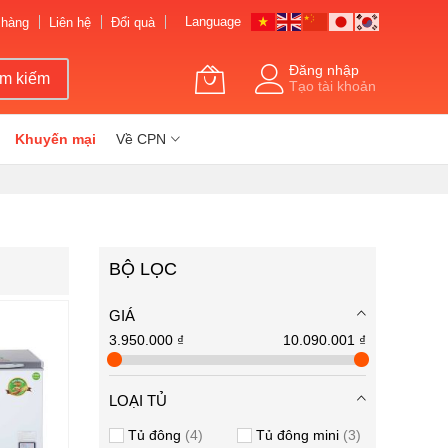
Language
 hàng
Liên hệ
Đổi quà
Đăng nhập
ìm kiếm
Tạo tài khoản
Khuyến mại
Về CPN
BỘ LỌC
GIÁ
3.950.000 ₫
10.090.001 ₫
LOẠI TỦ
Tủ đông
4
Tủ đông mini
3