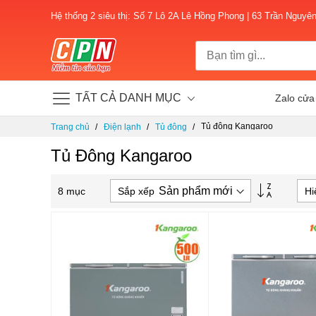
Hệ thống 2 siêu thị: Số 7 Lô 2A Lê Hồng Phong | 63 Trần Nguyê
TẤT CẢ DANH MỤC
Zalo cửa
Chuyển
Tủ đông Kangaroo
Trang chủ
Điện lạnh
Tủ đông
đến
nội
Tủ Đông Kangaroo
dung
Thiết
Sắp xếp
Hi
8
mục
lập
theo
hướng
tăng
dần