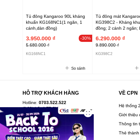
Tủ đông Kangaroo 90L kháng
Tủ đông mát Kangaro
khuẩn KG168NC1(1 ngăn, 1
KG398C2 - Kháng khu
cánh,dàn đồng)
đồng; 2 cánh 2 ngăn;
nhôm sơn tĩnh điện p
3.950.000 ₫
6.290.000 ₫
-30%
bạc
5.680.000 ₫
9.890.000 ₫
KG168NC1
KG398C2
So sánh
HỖ TRỢ KHÁCH HÀNG
VỀ CPN
Hotline:
0703.522.522
Hệ thống 2
(8-20h kể cả T7,CN)
Giới thiệu 
Hướng dẫn mua hàng
Thông tin 
Câu hỏi thường gặp
Thẻ thành 
Lịch sử mua hàng