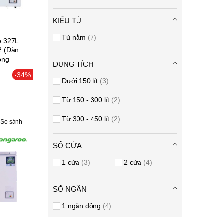
KIỂU TỦ
Tủ nằm
7
o 327L
2 (Dàn
òng
DUNG TÍCH
hủ Nano
-34%
Dưới 150 lít
3
Từ 150 - 300 lít
2
Từ 300 - 450 lít
2
So sánh
SỐ CỬA
1 cửa
3
2 cửa
4
SỐ NGĂN
1 ngăn đông
4