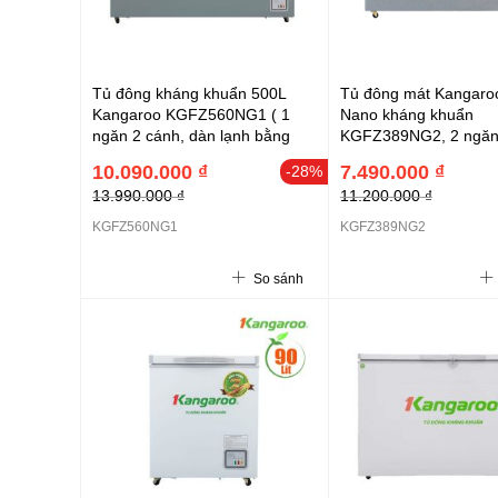
Tủ đông kháng khuẩn 500L
Tủ đông mát Kangaro
Kangaroo KGFZ560NG1 ( 1
Nano kháng khuẩn
ngăn 2 cánh, dàn lạnh bằng
KGFZ389NG2, 2 ngăn 
đồng nguyên chất, lòng tủ
ghi sần, 1270x688x85
10.090.000 ₫
7.490.000 ₫
-28%
Nano kháng khuẩn, Màu ghi
13.990.000 ₫
11.200.000 ₫
sần). KT: 1630-688-859 mm
KGFZ560NG1
KGFZ389NG2
So sánh