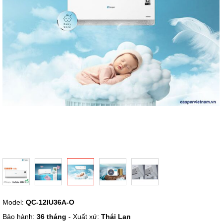
hình
ảnh
Chuyển
Model:
QC-12IU36A-O
đến
phần
Bảo hành:
36 tháng
- Xuất xứ:
Thái Lan