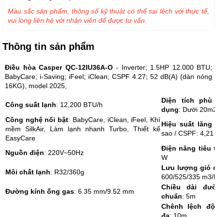
Màu sắc sản phẩm, thông số kỹ thuật có thể sai lệch với thực tế,
vui lòng liên hệ với nhân viên để được tư vấn.
Thông tin sản phẩm
Điều hòa Casper QC-12IU36A-O
- Inverter; 1.5HP 12.000 BTU;
BabyCare; i-Saving; iFeel; iClean; CSPF 4.27; 52 dB(A) (dàn nóng
16KG), model 2025,
Diện tích phù
Công suất lạnh
: 12,200 BTU/h
dụng
: Dưới 20m2
Công nghệ nổi bật
: BabyCare, iClean, iFeel, Khí
Hiệu suất lăng 
mềm SilkAir, Làm lạnh nhanh Turbo, Thiết kế
sao / CSPF: 4,21
EasyCare
Điện năng tiêu 
Nguồn điện
: 220V~50Hz
W
Lưu lượng gió d
Môi chất lạnh
: R32/360g
600/525/335 m3/
Chiều dài đư
Đường kính ống gas
: 6.35 mm/9.52 mm
chuẩn
: 5m
Chênh lệch độ 
đa
; 10m