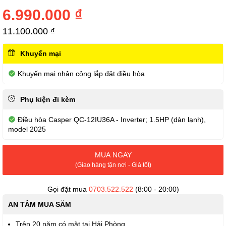
đầu
của
6.990.000 ₫
thư
viện
11.100.000 ₫
hình
ảnh
Khuyến mại
Khuyến mại nhân công lắp đặt điều hòa
Phụ kiện đi kèm
Điều hòa Casper QC-12IU36A - Inverter; 1.5HP (dàn lạnh),
model 2025
MUA NGAY
(Giao hàng tận nơi - Giá tốt)
Gọi đặt mua
0703.522.522
(8:00 - 20:00)
AN TÂM MUA SẮM
Trên 20 năm có mặt tại Hải Phòng