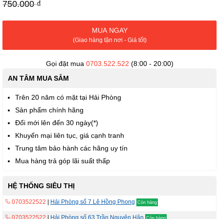
viện
750.000 ₫
hình
ảnh
MUA NGAY
(Giao hàng tận nơi - Giá tốt)
Gọi đặt mua
0703.522.522
(8:00 - 20:00)
AN TÂM MUA SẮM
Trên 20 năm có mặt tại Hải Phòng
Sản phẩm chính hãng
Đổi mới lên đến 30 ngày(*)
Khuyến mại liên tục, giá cạnh tranh
Trung tâm bảo hành các hãng uy tín
Mua hàng trả góp lãi suất thấp
HỆ THỐNG SIÊU THỊ
0703522522
|
Hải Phòng số 7 Lê Hồng Phong
Còn hàng
0703522522
|
Hải Phòng số 63 Trần Nguyên Hãn
Còn hàng