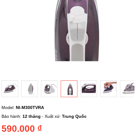
Chuyển
Model:
NI-M300TVRA
đến
phần
Bảo hành:
12 tháng
- Xuất xứ:
Trung Quốc
đầu
của
590.000 ₫
thư