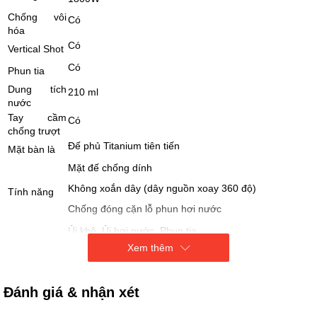
Chống vôi
Có
hóa
Có
Vertical Shot
Có
Phun tia
Dung tích
210 ml
nước
Tay cầm
Có
chống trượt
Đế phủ Titanium tiên tiến
Mặt bàn là
Mặt đế chống dính
Không xoắn dây (dây nguồn xoay 360 độ)
Tính năng
Chống đóng cặn lỗ phun hơi nước
Ủi khô, Ủi hơi nước, Phun tia
Tiện ích
Xem thêm
Tự ngắt khi quá nhiệt
Đánh giá & nhận xét