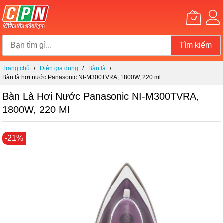
Tìm kiếm
Chuyển
Trang chủ
Điện gia dụng
Bàn là
đến
Bàn là hơi nước Panasonic NI-M300TVRA, 1800W, 220 ml
nội
dung
Bàn Là Hơi Nước Panasonic NI-M300TVRA,
1800W, 220 Ml
Chuyển
-21%
đến
phần
đầu
của
thư
viện
hình
ảnh