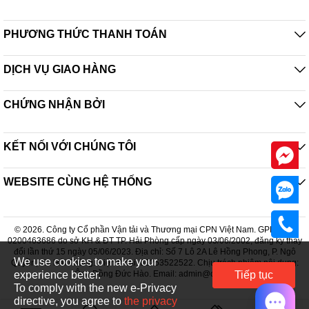
PHƯƠNG THỨC THANH TOÁN
DỊCH VỤ GIAO HÀNG
CHỨNG NHẬN BỞI
KẾT NỐI VỚI CHÚNG TÔI
WEBSITE CÙNG HỆ THỐNG
© 2026. Công ty Cổ phần Vận tải và Thương mại CPN Việt Nam. GPDKKD:
0200463686 do sở KH & ĐT TP. Hải Phòng cấp ngày 03/06/2002, đăng ký thay
đổi lần thứ 15 ngày 05/06/2023. Địa chỉ: Số 7 Lô 2A Lê Hồng Phong, P. Ngô
We use cookies to make your
Quyền, TP. Hải Phòng. Điện thoại: 02253522522. Chịu trách nhiệm nội dung:
experience better.
Ông Đồng Đức Hào. Email: admin@cpn.vn
Tiếp tục
To comply with the new e-Privacy
directive, you agree to
the privacy