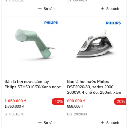
STH3000/20
STH5030/20
So sánh
So sánh
Bàn là hơi nước cầm tay
Bàn là hơi nước Philips
Philips STH5010/70/Xanh ngọc
DST2020/80, series 2000,
2000W, 4 chế độ, 250ml, xám
1.050.000 ₫
690.000 ₫
-40%
-20%
1.760.000 ₫
859.000 ₫
STH5010/70
DST2020/80
So sánh
So sánh