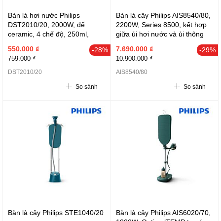
Bàn là hơi nước Philips
Bàn là cây Philips AIS8540/80,
DST2010/20, 2000W, đế
2200W, Series 8500, kết hợp
ceramic, 4 chế độ, 250ml,
giữa ủi hơi nước và ủi thông
xanh dương
thường, Xám
550.000 ₫
7.690.000 ₫
-28%
-29%
759.000 ₫
10.900.000 ₫
DST2010/20
AIS8540/80
So sánh
So sánh
Bàn là cây Philips STE1040/20
Bàn là cây Philips AIS6020/70,