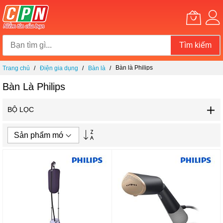
Tìm kiếm
Chuyển
Bàn là Philips
Trang chủ
Điện gia dụng
Bàn là
đến
nội
Bàn Là Philips
dung
BỘ LỌC
Thiết
lập
theo
hướng
tăng
dần