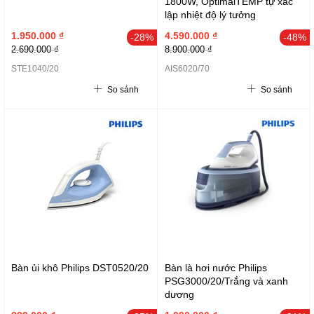
1800W, OptimalTEMP tự xác
lập nhiệt độ lý tưởng
1.950.000 ₫
4.590.000 ₫
-28%
-48%
2.690.000 ₫
8.900.000 ₫
STE1040/20
AIS6020/70
So sánh
So sánh
Bàn ủi khô Philips DST0520/20
Bàn là hơi nước Philips
PSG3000/20/Trắng và xanh
dương