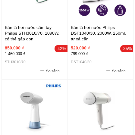
Bàn là hơi nước cầm tay
Bàn là hơi nước Philips
Philips STH3010/70, 1090W,
DST1040/30, 2000W, 250ml,
có thể gấp gọn
tự xả cặn
850.000 ₫
520.000 ₫
-42%
-35%
1.460.000 ₫
799.000 ₫
STH3010/70
DST1040/30
So sánh
So sánh