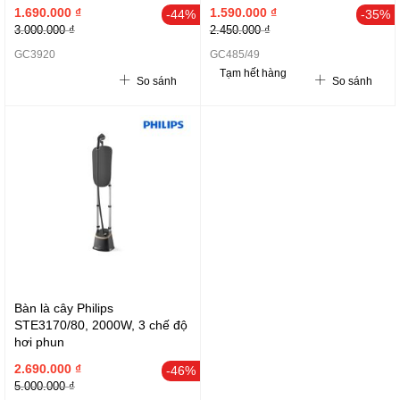
1.690.000 ₫
1.590.000 ₫
-44%
-35%
3.000.000 ₫
2.450.000 ₫
GC3920
GC485/49
Tạm hết hàng
So sánh
So sánh
Bàn là cây Philips
STE3170/80, 2000W, 3 chế độ
hơi phun
2.690.000 ₫
-46%
5.000.000 ₫