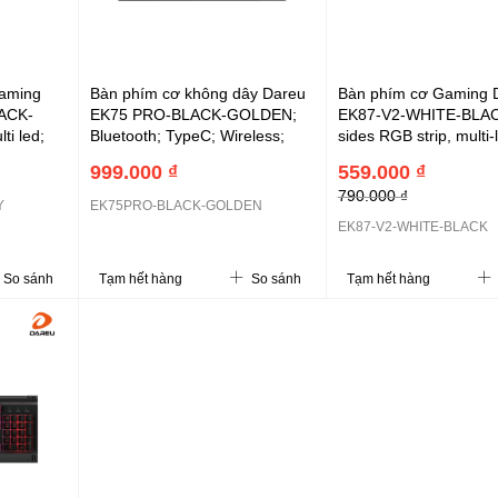
aming
Bàn phím cơ không dây Dareu
Bàn phím cơ Gaming 
ACK-
EK75 PRO-BLACK-GOLDEN;
EK87-V2-WHITE-BLAC
ti led;
Bluetooth; TypeC; Wireless;
sides RGB strip, multi
hím, USB
Layout 75% gọn nhẹ; OEM
Double shot Oem profi
999.000 ₫
559.000 ₫
profile, PBT Double-Shot;
DareU DREAM SW - U
790.000 ₫
DareU DREAM (Linear) / FIRE-
đen
Y
EK75PRO-BLACK-GOLDEN
FLY (Tactile); nút xoay; RGB -
EK87-V2-WHITE-BLACK
led nền; pin-3750 MAH
So sánh
Tạm hết hàng
So sánh
Tạm hết hàng