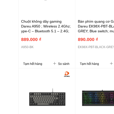
Chuột không dây gaming
Bàn phím quang cơ G
Dareu A950 ; Wireless 2.4Ghz;
Dareu EK98X-PBT-BL
ype-C – Bluetooth 5.1 – 2.4G;
GREY; Blue switch; mul
400-1200 dpi ; 300IPS; 1000Hz
bàn phím layout 98 p
889.000 ₫
890.000 ₫
A950-BK
EK98X-PBT-BLACK-GRE
Tạm hết hàng
So sánh
Tạm hết hàng