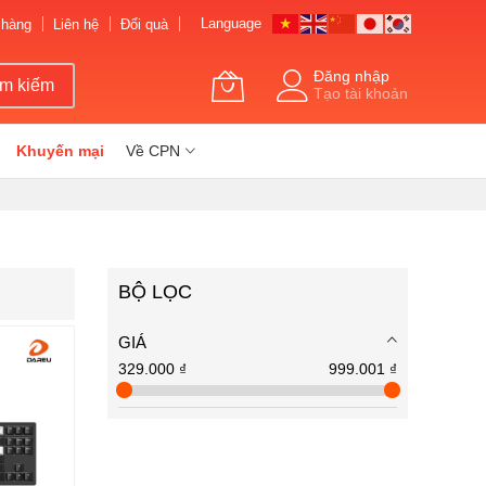
Language
 hàng
Liên hệ
Đổi quà
Đăng nhập
ìm kiếm
Tạo tài khoản
Khuyến mại
Về CPN
BỘ LỌC
GIÁ
329.000 ₫
999.001 ₫