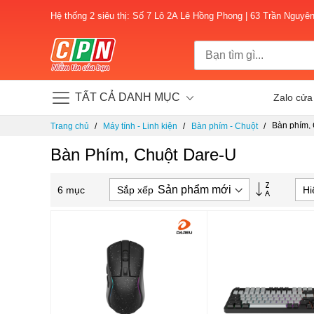
Hệ thống 2 siêu thị: Số 7 Lô 2A Lê Hồng Phong | 63 Trần Nguyê
TẤT CẢ DANH MỤC
Zalo cửa
Chuyển
Bàn phím,
Trang chủ
Máy tính - Linh kiện
Bàn phím - Chuột
đến
nội
Bàn Phím, Chuột Dare-U
dung
Thiết
Sắp xếp
Hi
6
mục
lập
theo
hướng
tăng
dần