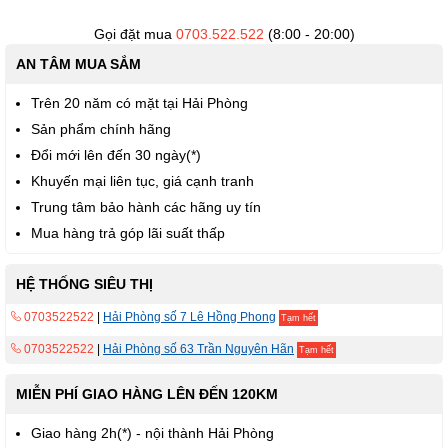
viện
hình
Gọi đặt mua
0703.522.522
(8:00 - 20:00)
ảnh
AN TÂM MUA SẮM
Trên 20 năm có mặt tại Hải Phòng
Sản phẩm chính hãng
Đổi mới lên đến 30 ngày(*)
Khuyến mại liên tục, giá cạnh tranh
Trung tâm bảo hành các hãng uy tín
Mua hàng trả góp lãi suất thấp
HỆ THỐNG SIÊU THỊ
0703522522
|
Hải Phòng số 7 Lê Hồng Phong
Tạm hết
0703522522
|
Hải Phòng số 63 Trần Nguyên Hãn
Tạm hết
MIỄN PHÍ GIAO HÀNG LÊN ĐẾN 120KM
Giao hàng 2h(*) - nội thành Hải Phòng