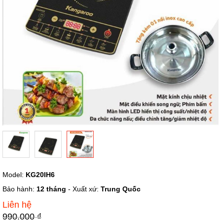
Chuyển
Model:
KG20IH6
đến
phần
Bảo hành:
12 tháng
- Xuất xứ:
Trung Quốc
đầu
Liên hệ
của
thư
990.000 ₫