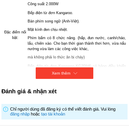
Công suất 2.000W
Bếp điện từ đơn Kangaroo.
Bàn phím song ngữ (Anh-Việt).
Mặt kính đen chịu nhiệt.
Đặc điểm nổi
bật:
Phím bấm có 8 chức năng. (hấp, đun nước, canh/cháo,
lẩu, chiên xào. Cho bạn thời gian thảnh thơi hơn, vừa nấu
nướng vừa làm các công việc khác,
mà không phải lo thức ăn bị cháy)
Bếp điện từ đơn Kangaroo KG20IH6 có bảng điều khiển
điện tử và màn hình hiển thị lớn,
Xem thêm
hiển thị chi tiết các chức năng giúp người dùng dễ dàng
Tiện tích
theo dõi và điều khiển chế độ.
Đánh giá & nhận xét
Đặc biệt, bếp không tạo khói, tạo mùi khi nấu nên rất thân
thiện với môi trường.
Chỉ người dùng đã đăng ký có thể viết đánh giá. Vui lòng
đăng nhập
hoặc
tạo tài khoản