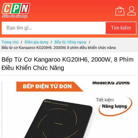
Tìm kiếm
Chuyển
Trang chủ
Điện gia dụng
Bếp từ, hồng ngoại
đến
Bếp từ cơ Kangaroo KG20IH6, 2000W, 8 phím điều khiển chức năng
nội
dung
Bếp Từ Cơ Kangaroo KG20IH6, 2000W, 8 Phím
Điều Khiển Chức Năng
Chuyển
đến
phần
đầu
của
thư
viện
hình
ảnh