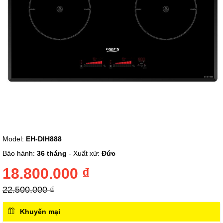
Chuyển
Model:
EH-DIH888
đến
phần
Bảo hành:
36 tháng
- Xuất xứ:
Đức
đầu
của
18.800.000 ₫
thư
viện
22.500.000 ₫
hình
ảnh
Khuyến mại