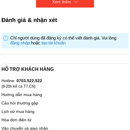
Xem thêm
* Điện áp 220V / 50Hz
* Công suất: max 4000W ( Phải: 2200W / booster 3700W, Trái 2200W
/ booster 3700W)
* Kích thước (dài x rộng x cao): 750 x 450 x 60mm
Đánh giá & nhận xét
* Kích thước khoét lỗ: 690 x 380mm
* Trọng lượng: 6.0 kg
Chỉ người dùng đã đăng ký có thể viết đánh giá. Vui lòng
đăng nhập
hoặc
tạo tài khoản
HỖ TRỢ KHÁCH HÀNG
Hotline:
0703.522.522
(8-20h kể cả T7,CN)
Hướng dẫn mua hàng
Câu hỏi thường gặp
Lịch sử mua hàng
Hóa đơn điện tử
Vận chuyển và giao nhận