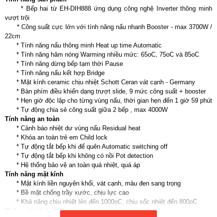
* Bếp hai từ EH-DIH888 ứng dụng công nghệ Inverter thông minh
vượt trội
* Công suất cực lớn với tính năng nấu nhanh Booster - max 3700W /
22cm
* Tính năng nấu thông minh Heat up time Automatic
* Tính năng hâm nóng Warming nhiều mức: 65oC, 75oC và 85oC
* Tính năng dừng bếp tạm thời Pause
* Tính năng nấu kết hợp Bridge
* Mặt kính ceramic chịu nhiệt Schott Ceran vát cạnh - Germany
* Bàn phím điều khiển dạng trượt slide, 9 mức công suất + booster
* Hẹn giờ độc lập cho từng vùng nấu, thời gian hẹn đến 1 giờ 59 phút
* Tự động chia sẻ công suất giữa 2 bếp , max 4000W
Tính năng an toàn
* Cảnh báo nhiệt dư vùng nấu Residual heat
* Khóa an toàn trẻ em Child lock
* Tự động tắt bếp khi để quên Automatic switching off
* Tự động tắt bếp khi không có nồi Pot detection
* Hệ thống bảo vệ an toàn quá nhiệt, quá áp
Tính năng mặt kính
* Mặt kính liền nguyên khối, vát cạnh, màu đen sang trọng
* Bề mặt chống trầy xước, chịu lực cao
* Khả năng chịu nhiệt lên đến 1000oC, chịu sốc nhiệt đến 800oC
Thông số kỹ thuật