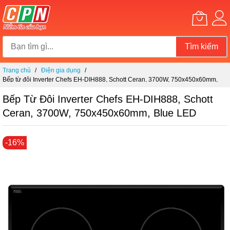
Tìm kiếm
Chuyển
Trang chủ
Điện gia dụng
đến
Bếp từ đôi Inverter Chefs EH-DIH888, Schott Ceran, 3700W, 750x450x60mm,
nội
Blue LED
dung
Bếp Từ Đôi Inverter Chefs EH-DIH888, Schott
Ceran, 3700W, 750x450x60mm, Blue LED
Chuyển
-16%
đến
phần
đầu
của
thư
viện
hình
ảnh