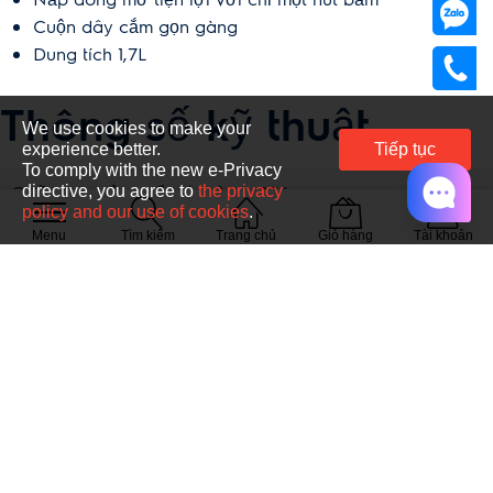
Cuộn dây cắm gọn gàng
Dung tích 1,7L
Thông số kỹ thuật
We use cookies to make your
experience better.
Tiếp tục
To comply with the new e-Privacy
Chiều cao sản phẩm (mm)
236
directive, you agree to
the privacy
policy and our use of cookies
.
Chiều cao đóng thùng
248
Menu
Tìm kiếm
Trang chủ
Giỏ hàng
Tài khoản
(mm)
Chiều rộng sản phẩm (mm)
209
Chiều rộng đóng thùng
218
(mm)
Chiều sâu sản phẩm (mm)
155