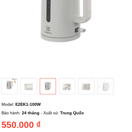
Chuyển
Model:
E2EK1-100W
đến
phần
Bảo hành:
24 tháng
- Xuất xứ:
Trung Quốc
đầu
của
550.000 ₫
thư