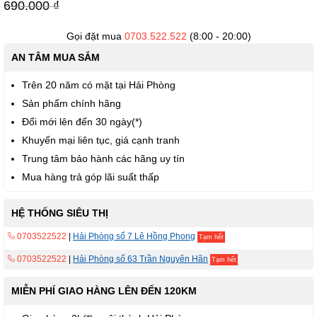
viện
690.000 ₫
hình
ảnh
Gọi đặt mua
0703.522.522
(8:00 - 20:00)
AN TÂM MUA SẮM
Trên 20 năm có mặt tại Hải Phòng
Sản phẩm chính hãng
Đổi mới lên đến 30 ngày(*)
Khuyến mại liên tục, giá cạnh tranh
Trung tâm bảo hành các hãng uy tín
Mua hàng trả góp lãi suất thấp
HỆ THỐNG SIÊU THỊ
0703522522
|
Hải Phòng số 7 Lê Hồng Phong
Tạm hết
0703522522
|
Hải Phòng số 63 Trần Nguyên Hãn
Tạm hết
MIỄN PHÍ GIAO HÀNG LÊN ĐẾN 120KM