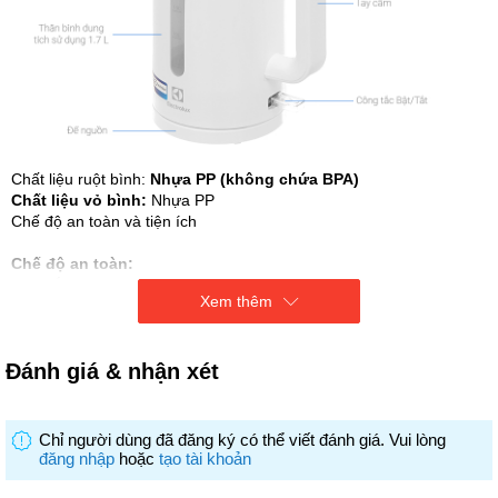
Chất liệu ruột bình:
Nhựa PP (không chứa BPA)
Chất liệu vỏ bình:
Nhựa PP
Chế độ an toàn và tiện ích
Chế độ an toàn:
Tự ngắt khi nước sôi và khi cạn nước
Xem thêm
Tiện ích: Cột hiển thị mực nước
Đèn hoạt động:
Đế xoay 360 độ
Kích thước - chiều dài dây
Đánh giá & nhận xét
Chiều dài dây điện: 73 cm
Kích thước, khối lượng: Ngang 20.9 cm - Cao 23.6 cm - Sâu 15.5
cm - 0.72 Kg
Chỉ người dùng đã đăng ký có thể viết đánh giá. Vui lòng
đăng nhập
hoặc
tạo tài khoản