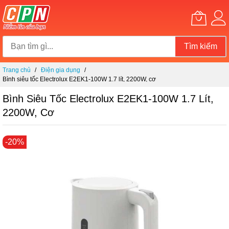
Tìm kiếm
Chuyển
Trang chủ
Điện gia dụng
đến
Bình siêu tốc Electrolux E2EK1-100W 1.7 lít, 2200W, cơ
nội
dung
Bình Siêu Tốc Electrolux E2EK1-100W 1.7 Lít,
2200W, Cơ
Chuyển
-20%
đến
phần
đầu
của
thư
viện
hình
ảnh