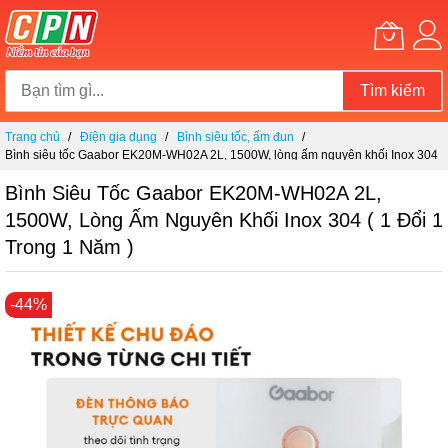
Tìm kiếm
Chuyển
Trang chủ
Điện gia dụng
Bình siêu tốc, ấm đun
đến
Bình siêu tốc Gaabor EK20M-WH02A 2L, 1500W, lòng ấm nguyên khối Inox 304
nội
( 1 đổi 1 trong 1 năm )
dung
Bình Siêu Tốc Gaabor EK20M-WH02A 2L,
1500W, Lòng Ấm Nguyên Khối Inox 304 ( 1 Đổi 1
Trong 1 Năm )
Chuyển
-44%
đến
phần
đầu
của
thư
viện
hình