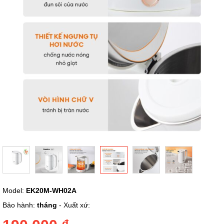
ảnh
Chuyển
Model:
EK20M-WH02A
đến
phần
Bảo hành:
tháng
- Xuất xứ:
đầu
của