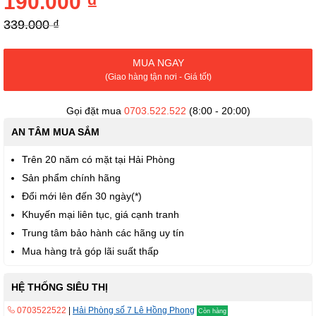
190.000 ₫
thư
viện
339.000 ₫
hình
ảnh
MUA NGAY
(Giao hàng tận nơi - Giá tốt)
Gọi đặt mua
0703.522.522
(8:00 - 20:00)
AN TÂM MUA SẮM
Trên 20 năm có mặt tại Hải Phòng
Sản phẩm chính hãng
Đổi mới lên đến 30 ngày(*)
Khuyến mại liên tục, giá cạnh tranh
Trung tâm bảo hành các hãng uy tín
Mua hàng trả góp lãi suất thấp
HỆ THỐNG SIÊU THỊ
0703522522
|
Hải Phòng số 7 Lê Hồng Phong
Còn hàng