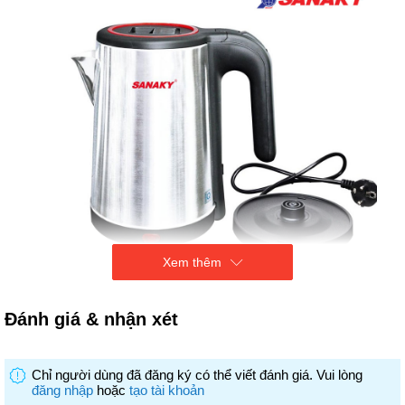
Xem thêm
Đánh giá & nhận xét
Tay cầm bằng nhựa cách nhiệt
Tự động ngắt nguồn khi sôi đủ 100 độ C
Đèn LED tự động báo hiệu bật/tắt
Chỉ người dùng đã đăng ký có thể viết đánh giá. Vui lòng
Đế xoay 360 độ tiện lợi
đăng nhập
hoặc
tạo tài khoản