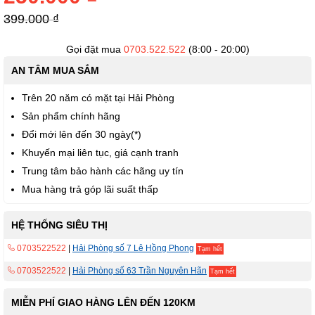
thư
viện
399.000 ₫
hình
ảnh
Gọi đặt mua
0703.522.522
(8:00 - 20:00)
AN TÂM MUA SẮM
Trên 20 năm có mặt tại Hải Phòng
Sản phẩm chính hãng
Đổi mới lên đến 30 ngày(*)
Khuyến mại liên tục, giá cạnh tranh
Trung tâm bảo hành các hãng uy tín
Mua hàng trả góp lãi suất thấp
HỆ THỐNG SIÊU THỊ
0703522522
|
Hải Phòng số 7 Lê Hồng Phong
Tạm hết
0703522522
|
Hải Phòng số 63 Trần Nguyên Hãn
Tạm hết
MIỄN PHÍ GIAO HÀNG LÊN ĐẾN 120KM