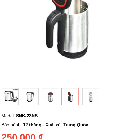
Chuyển
Model:
SNK-23NS
đến
phần
Bảo hành:
12 tháng
- Xuất xứ:
Trung Quốc
đầu
của
250.000 ₫