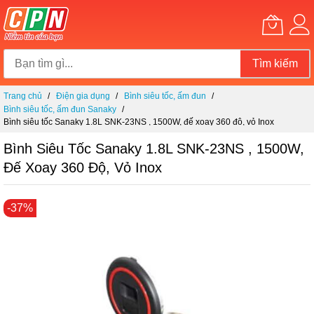
Tìm kiếm
Chuyển
Trang chủ
Điện gia dụng
Bình siêu tốc, ấm đun
đến
Bình siêu tốc, ấm đun Sanaky
nội
Bình siêu tốc Sanaky 1.8L SNK-23NS , 1500W, đế xoay 360 độ, vỏ Inox
dung
Bình Siêu Tốc Sanaky 1.8L SNK-23NS , 1500W,
Đế Xoay 360 Độ, Vỏ Inox
Chuyển
-37%
đến
phần
đầu
của
thư
viện
hình
ảnh