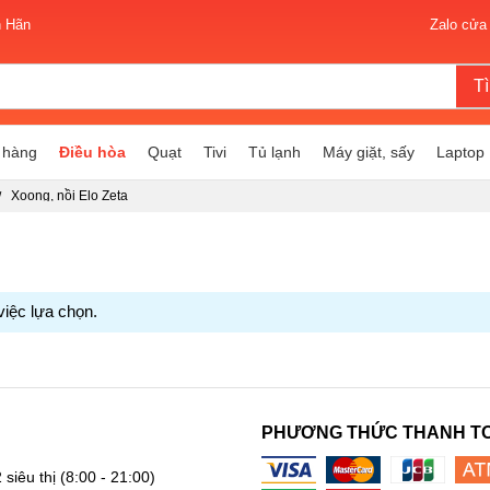
n Hãn
Zalo cửa
T
 hàng
Điều hòa
Quạt
Tivi
Tủ lạnh
Máy giặt, sấy
Laptop
Xoong, nồi Elo Zeta
việc lựa chọn.
PHƯƠNG THỨC THANH T
 siêu thị
(8:00 - 21:00)