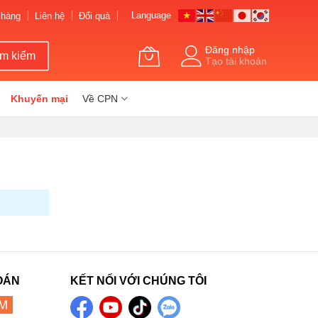
Language
 hàng
Liên hệ
Đổi quà
Đăng nhập
ìm kiếm
Tạo tài khoản
Khuyến mại
Về CPN
OÁN
KẾT NỐI VỚI CHÚNG TÔI