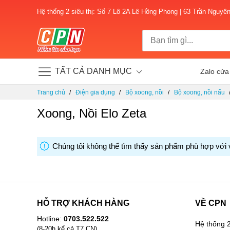
Hệ thống 2 siêu thị: Số 7 Lô 2A Lê Hồng Phong | 63 Trần Nguyê
TẤT CẢ DANH MỤC
Zalo cửa
Chuyển
Trang chủ
Điện gia dụng
Bộ xoong, nồi
Bộ xoong, nồi nấu
đến
nội
Xoong, Nồi Elo Zeta
dung
Chúng tôi không thể tìm thấy sản phẩm phù hợp với 
HỖ TRỢ KHÁCH HÀNG
VỀ CPN
Hotline:
0703.522.522
Hệ thống 2
(8-20h kể cả T7,CN)