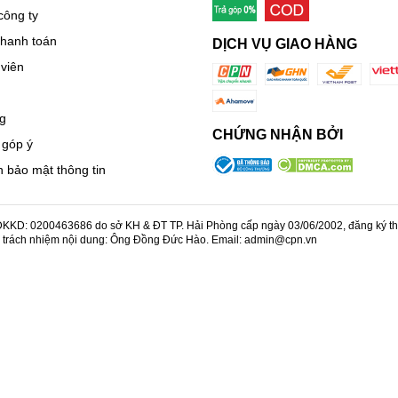
công ty
thanh toán
DỊCH VỤ GIAO HÀNG
viên
g
CHỨNG NHẬN BỞI
 góp ý
 bảo mật thông tin
KD: 0200463686 do sở KH & ĐT TP. Hải Phòng cấp ngày 03/06/2002, đăng ký thay
u trách nhiệm nội dung: Ông Đồng Đức Hào. Email: admin@cpn.vn