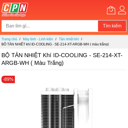
Tìm kiếm
Chuyển
Trang chủ
Máy tính - Linh kiện
Tản nhiệt khí
đến
BỘ TẢN NHIỆT khí ID-COOLING - SE-214-XT-ARGB-WH ( màu trắng)
nội
dung
BỘ TẢN NHIỆT Khí ID-COOLING - SE-214-XT-
ARGB-WH ( Màu Trắng)
Chuyển
-89%
đến
phần
đầu
của
thư
viện
hình
ảnh