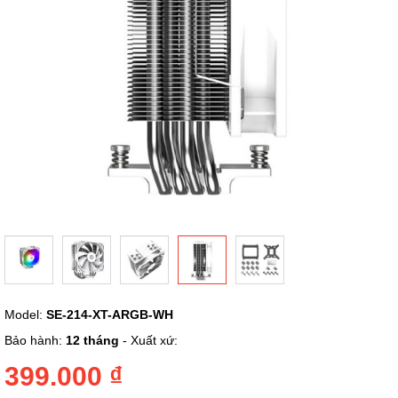
Chuyển
Model:
SE-214-XT-ARGB-WH
đến
phần
Bảo hành:
12 tháng
- Xuất xứ:
đầu
của
399.000 ₫
thư