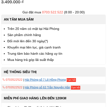
viện
3.499.000 ₫
hình
ảnh
Gọi đặt mua
0703.522.522
(8:00 - 20:00)
AN TÂM MUA SẮM
Trên 20 năm có mặt tại Hải Phòng
Sản phẩm chính hãng
Đổi mới lên đến 30 ngày(*)
Khuyến mại liên tục, giá cạnh tranh
Trung tâm bảo hành các hãng uy tín
Mua hàng trả góp lãi suất thấp
HỆ THỐNG SIÊU THỊ
0703522522
|
Hải Phòng số 7 Lê Hồng Phong
Tạm hết
0703522522
|
Hải Phòng số 63 Trần Nguyên Hãn
Tạm hết
MIỄN PHÍ GIAO HÀNG LÊN ĐẾN 120KM