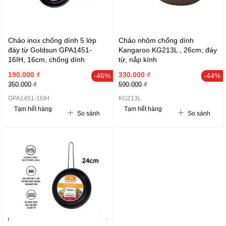
Chảo inox chống dính 5 lớp
Chảo nhôm chống dính
đáy từ Goldsun GPA1451-
Kangaroo KG213L , 26cm, đáy
16IH, 16cm, chống dính
từ, nắp kính
Whitford
190.000 ₫
330.000 ₫
-46%
-44%
350.000 ₫
590.000 ₫
GPA1451-16IH
KG213L
Tạm hết hàng
Tạm hết hàng
So sánh
So sánh