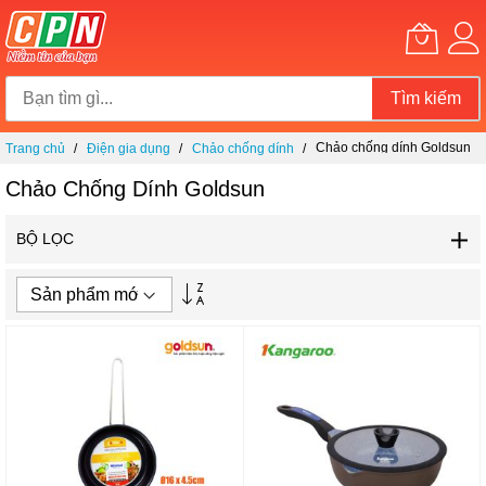
Tìm kiếm
Chuyển
Chảo chống dính Goldsun
Trang chủ
Điện gia dụng
Chảo chống dính
đến
nội
Chảo Chống Dính Goldsun
dung
BỘ LỌC
Thiết
lập
theo
hướng
tăng
dần