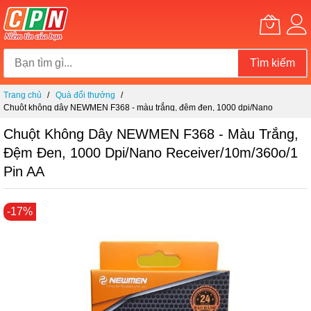
Tìm kiếm
Chuyển
Trang chủ
Quà đổi thưởng
đến
Chuột không dây NEWMEN F368 - màu trắng, đệm đen, 1000 dpi/Nano
nội
receiver/10m/360o/1 Pin AA
dung
Chuột Không Dây NEWMEN F368 - Màu Trắng,
Đệm Đen, 1000 Dpi/Nano Receiver/10m/360o/1
Pin AA
Chuyển
-17%
đến
phần
đầu
của
thư
viện
hình