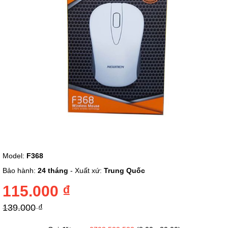
ảnh
Chuyển
Model:
F368
đến
phần
Bảo hành:
24 tháng
- Xuất xứ:
Trung Quốc
đầu
của
115.000 ₫
thư
viện
139.000 ₫
hình
ảnh