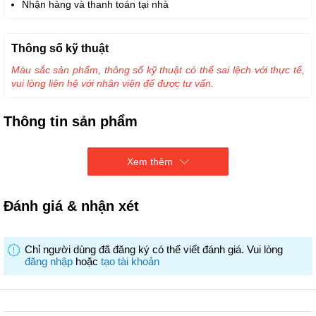
Nhận hàng và thanh toán tại nhà
Thông số kỹ thuật
Màu sắc sản phẩm, thông số kỹ thuật có thể sai lệch với thực tế,
vui lòng liên hệ với nhân viên để được tư vấn.
Thông tin sản phẩm
Chuột không dây NEWMEN F368 - 1000 dpi/Nano receiver/10m/360o/1
Xem thêm
Pin AA/GlassGo & Multilink. màu trắng
Đánh giá & nhận xét
Chỉ người dùng đã đăng ký có thể viết đánh giá. Vui lòng
đăng nhập
hoặc
tạo tài khoản