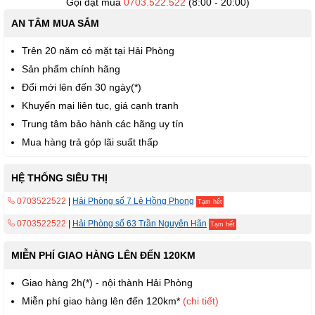
Gọi đặt mua
0703.522.522
(8:00 - 20:00)
AN TÂM MUA SẮM
Trên 20 năm có mặt tại Hải Phòng
Sản phẩm chính hãng
Đổi mới lên đến 30 ngày(*)
Khuyến mại liên tục, giá cạnh tranh
Trung tâm bảo hành các hãng uy tín
Mua hàng trả góp lãi suất thấp
HỆ THỐNG SIÊU THỊ
0703522522
|
Hải Phòng số 7 Lê Hồng Phong
Tạm hết
0703522522
|
Hải Phòng số 63 Trần Nguyên Hãn
Tạm hết
MIỄN PHÍ GIAO HÀNG LÊN ĐẾN 120KM
Giao hàng 2h(*) - nội thành Hải Phòng
Miễn phí giao hàng lên đến 120km*
(chi tiết)