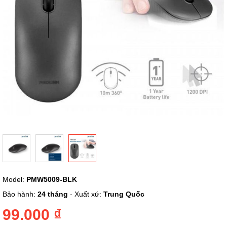
Chuyển
Model:
PMW5009-BLK
đến
phần
Bảo hành:
24 tháng
- Xuất xứ:
Trung Quốc
đầu
của
99.000 ₫
thư