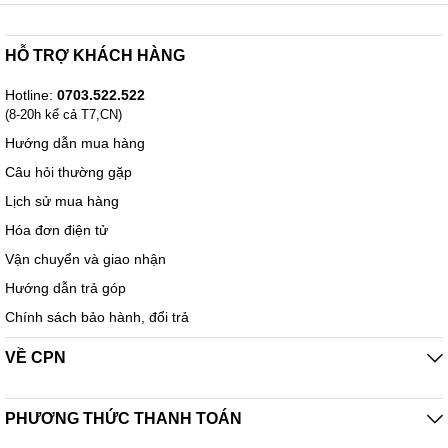
Cuộn siêu nhanh
Di chuyển qua các tài liệu dài với tốc độ siêu nhanh nhờ bánh xe
HỖ TRỢ KHÁCH HÀNG
cuộn gần như không ma sát.
Chỉ cần kết nối USB loại A vào cổng trên thiết bị của bạn và
thiết bị đã sẵn sàng để sử dụng. Không cần cài đặt hoặc thiết
Hotline:
0703.522.522
lập.
(8-20h kể cả T7,CN)
Hướng dẫn mua hàng
Câu hỏi thường gặp
Lịch sử mua hàng
Hóa đơn điện tử
Vận chuyển và giao nhận
Hướng dẫn trả góp
Chính sách bảo hành, đổi trả
VỀ CPN
PHƯƠNG THỨC THANH TOÁN