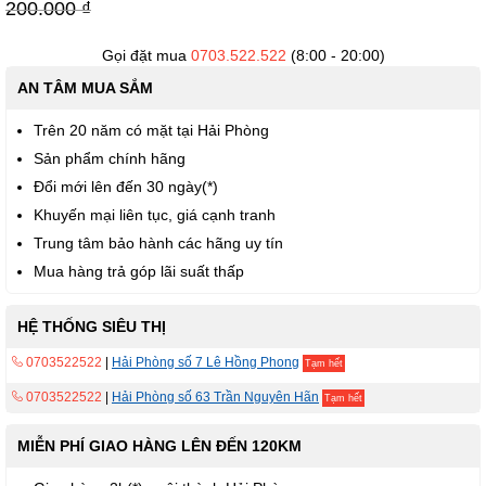
viện
200.000 ₫
hình
ảnh
Gọi đặt mua
0703.522.522
(8:00 - 20:00)
AN TÂM MUA SẮM
Trên 20 năm có mặt tại Hải Phòng
Sản phẩm chính hãng
Đổi mới lên đến 30 ngày(*)
Khuyến mại liên tục, giá cạnh tranh
Trung tâm bảo hành các hãng uy tín
Mua hàng trả góp lãi suất thấp
HỆ THỐNG SIÊU THỊ
0703522522
|
Hải Phòng số 7 Lê Hồng Phong
Tạm hết
0703522522
|
Hải Phòng số 63 Trần Nguyên Hãn
Tạm hết
MIỄN PHÍ GIAO HÀNG LÊN ĐẾN 120KM