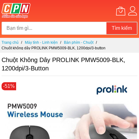
Tìm kiếm
Chuyển
Trang chủ
Máy tính - Linh kiện
Bàn phím - Chuột
đến
Chuột không dây PROLINK PMW5009-BLK, 1200dpi/3-button
nội
dung
Chuột Không Dây PROLINK PMW5009-BLK,
1200dpi/3-Button
Chuyển
-51%
đến
phần
đầu
của
thư
viện
hình
ảnh