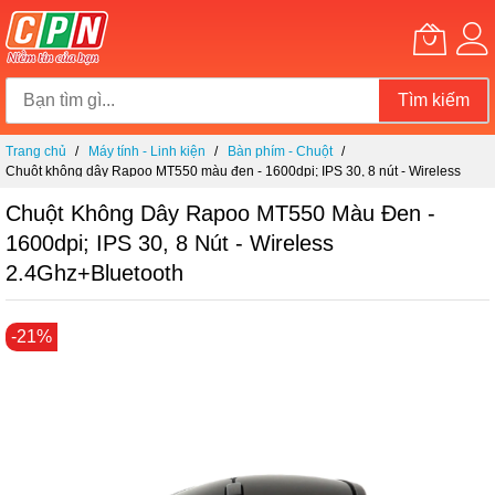
Tìm kiếm
Chuyển
Trang chủ
Máy tính - Linh kiện
Bàn phím - Chuột
đến
Chuột không dây Rapoo MT550 màu đen - 1600dpi; IPS 30, 8 nút - Wireless
nội
2.4Ghz+Bluetooth
dung
Chuột Không Dây Rapoo MT550 Màu Đen -
1600dpi; IPS 30, 8 Nút - Wireless
2.4Ghz+Bluetooth
Chuyển
-21%
đến
phần
đầu
của
thư
viện
hình