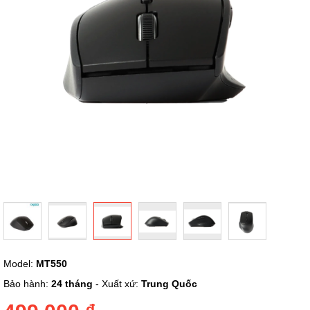
ảnh
Chuyển
Model:
MT550
đến
phần
Bảo hành:
24 tháng
- Xuất xứ:
Trung Quốc
đầu
của