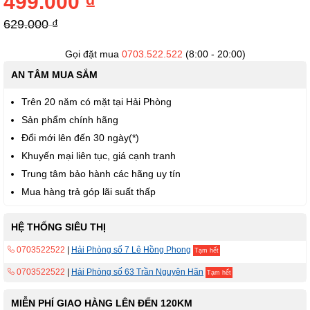
499.000 ₫
thư
viện
629.000 ₫
hình
ảnh
Gọi đặt mua
0703.522.522
(8:00 - 20:00)
AN TÂM MUA SẮM
Trên 20 năm có mặt tại Hải Phòng
Sản phẩm chính hãng
Đổi mới lên đến 30 ngày(*)
Khuyến mại liên tục, giá cạnh tranh
Trung tâm bảo hành các hãng uy tín
Mua hàng trả góp lãi suất thấp
HỆ THỐNG SIÊU THỊ
0703522522
|
Hải Phòng số 7 Lê Hồng Phong
Tạm hết
0703522522
|
Hải Phòng số 63 Trần Nguyên Hãn
Tạm hết
MIỄN PHÍ GIAO HÀNG LÊN ĐẾN 120KM