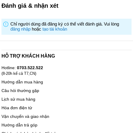
Mức tiêu thụ điện: 125 W
Đánh giá & nhận xét
Chỉ người dùng đã đăng ký có thể viết đánh giá. Vui lòng
đăng nhập
hoặc
tạo tài khoản
HỖ TRỢ KHÁCH HÀNG
Hotline:
0703.522.522
(8-20h kể cả T7,CN)
Hướng dẫn mua hàng
Câu hỏi thường gặp
Nộ Sưu Tập Sản Phẩm
Lịch sử mua hàng
Intel® Core™ Ultra Processors (Series 2)
Hóa đơn điện tử
Tên mã
Products formerly Arrow Lake
Vận chuyển và giao nhận
Phân đoạn thẳng
Hướng dẫn trả góp
Desktop
Số hiệu Bộ xử lý : 265K