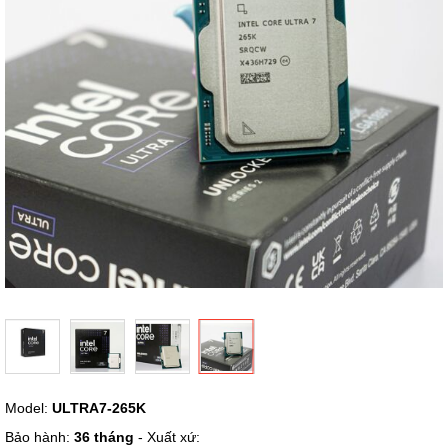
hình
ảnh
Chuyển
Model:
ULTRA7-265K
đến
phần
Bảo hành:
36 tháng
- Xuất xứ: