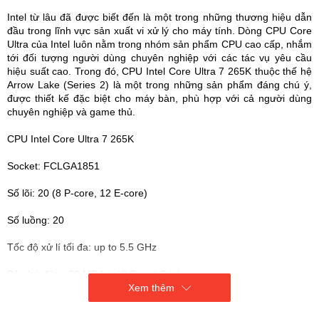
Intel từ lâu đã được biết đến là một trong những thương hiệu dẫn
đầu trong lĩnh vực sản xuất vi xử lý cho máy tính. Dòng CPU Core
Ultra của Intel luôn nằm trong nhóm sản phẩm CPU cao cấp, nhắm
tới đối tượng người dùng chuyên nghiệp với các tác vụ yêu cầu
hiệu suất cao. Trong đó, CPU Intel Core Ultra 7 265K thuộc thế hệ
Arrow Lake (Series 2) là một trong những sản phẩm đáng chú ý,
được thiết kế đặc biệt cho máy bàn, phù hợp với cả người dùng
chuyên nghiệp và game thủ.
CPU Intel Core Ultra 7 265K
Socket: FCLGA1851
Số lõi: 20 (8 P-core, 12 E-core)
Số luồng: 20
Tốc độ xử lí tối đa: up to 5.5 GHz
Bộ nhớ đệm: 30 MB Intel® Smart Cache
Xem thêm
Bus ram hỗ trợ: Up to DDR5 6400 MT/s