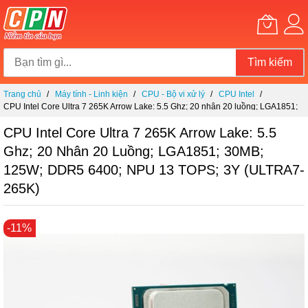
Tìm kiếm
Chuyển
Trang chủ
Máy tính - Linh kiện
CPU - Bộ vi xử lý
CPU Intel
đến
CPU Intel Core Ultra 7 265K Arrow Lake: 5.5 Ghz; 20 nhân 20 luồng; LGA1851;
nội
30MB; 125W; DDR5 6400; NPU 13 TOPS; 3Y (ULTRA7-265K)
dung
CPU Intel Core Ultra 7 265K Arrow Lake: 5.5
Ghz; 20 Nhân 20 Luồng; LGA1851; 30MB;
125W; DDR5 6400; NPU 13 TOPS; 3Y (ULTRA7-
265K)
Chuyển
-11%
đến
phần
đầu
của
thư
viện