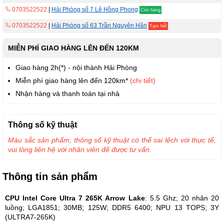
0703522522
|
Hải Phòng số 7 Lê Hồng Phong
Còn hàng
0703522522
|
Hải Phòng số 63 Trần Nguyên Hãn
Tạm hết
MIỄN PHÍ GIAO HÀNG LÊN ĐẾN 120KM
Giao hàng 2h(*) - nội thành Hải Phòng
Miễn phí giao hàng lên đến 120km*
(chi tiết)
Nhận hàng và thanh toán tại nhà
Thông số kỹ thuật
Màu sắc sản phẩm, thông số kỹ thuật có thể sai lệch với thực tế,
vui lòng liên hệ với nhân viên để được tư vấn.
Thông tin sản phẩm
CPU Intel Core Ultra 7 265K Arrow Lake
: 5.5 Ghz; 20 nhân 20
luồng; LGA1851; 30MB; 125W; DDR5 6400; NPU 13 TOPS; 3Y
(ULTRA7-265K)