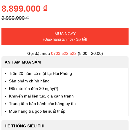
đầu
của
8.899.000 ₫
thư
viện
9.990.000 ₫
hình
ảnh
MUA NGAY
(Giao hàng tận nơi - Giá tốt)
Gọi đặt mua
0703.522.522
(8:00 - 20:00)
AN TÂM MUA SẮM
Trên 20 năm có mặt tại Hải Phòng
Sản phẩm chính hãng
Đổi mới lên đến 30 ngày(*)
Khuyến mại liên tục, giá cạnh tranh
Trung tâm bảo hành các hãng uy tín
Mua hàng trả góp lãi suất thấp
HỆ THỐNG SIÊU THỊ