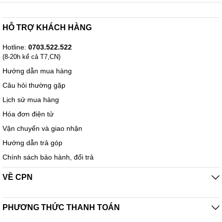
HỖ TRỢ KHÁCH HÀNG
Công suất: 275W/bóng làm ấm nhanh, tỏa nhiệt đều
Tuổi thọ bóng sưởi lên đến 5 năm
Hotline:
0703.522.522
(8-20h kể cả T7,CN)
Chống thấm nước, cách điện tốt, an toàn khi sử dụng
Hướng dẫn mua hàng
Tốt cho người già và trẻ nhỏ
Câu hỏi thường gặp
Người lớn tuổi, hệ miễn giảm dần theo thời gian, thường hay bị
Lịch sử mua hàng
bệnh đặc biệt là thường mắc bệnh về đường hô hấp. Hệ thống
xương khớp theo thời gian không còn hoạt động tốt do dịch khớp
Hóa đơn điện tử
không tiết ra đủ để các khớp xương hoạt động,… .
Vận chuyển và giao nhận
Hướng dẫn trả góp
Chính sách bảo hành, đổi trả
VỀ CPN
PHƯƠNG THỨC THANH TOÁN