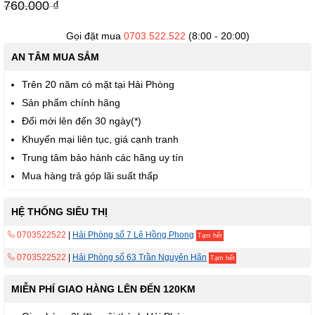
viện
760.000 ₫
hình
ảnh
Gọi đặt mua
0703.522.522
(8:00 - 20:00)
AN TÂM MUA SẮM
Trên 20 năm có mặt tại Hải Phòng
Sản phẩm chính hãng
Đổi mới lên đến 30 ngày(*)
Khuyến mại liên tục, giá cạnh tranh
Trung tâm bảo hành các hãng uy tín
Mua hàng trả góp lãi suất thấp
HỆ THỐNG SIÊU THỊ
0703522522
|
Hải Phòng số 7 Lê Hồng Phong
Tạm hết
0703522522
|
Hải Phòng số 63 Trần Nguyên Hãn
Tạm hết
MIỄN PHÍ GIAO HÀNG LÊN ĐẾN 120KM