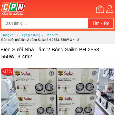
Tìm kiếm
Chuyển
Trang chủ
Điện gia dụng
Đèn sưởi
đến
Đèn sưởi nhà tắm 2 bóng Saiko BH-2553, 550W, 3-4m2
nội
dung
Đèn Sưởi Nhà Tắm 2 Bóng Saiko BH-2553,
550W, 3-4m2
Chuyển
-37%
đến
phần
đầu
của
thư
viện
hình
ảnh