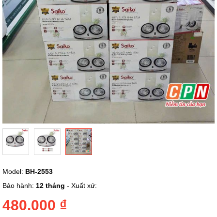
Chuyển
Model:
BH-2553
đến
phần
Bảo hành:
12 tháng
- Xuất xứ:
đầu
của
480.000 ₫
thư