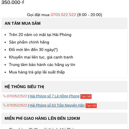
viện
350.000 ₫
hình
ảnh
Gọi đặt mua
0703.522.522
(8:00 - 20:00)
AN TÂM MUA SẮM
Trên 20 năm có mặt tại Hải Phòng
Sản phẩm chính hãng
Đổi mới lên đến 30 ngày(*)
Khuyến mại liên tục, giá cạnh tranh
Trung tâm bảo hành các hãng uy tín
Mua hàng trả góp lãi suất thấp
HỆ THỐNG SIÊU THỊ
0703522522
|
Hải Phòng số 7 Lê Hồng Phong
Tạm hết
0703522522
|
Hải Phòng số 63 Trần Nguyên Hãn
Tạm hết
MIỄN PHÍ GIAO HÀNG LÊN ĐẾN 120KM