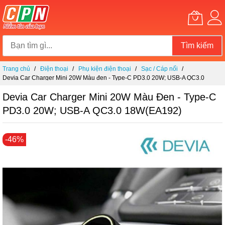
Tìm kiếm
Chuyển
Trang chủ
Điện thoại
Phụ kiện điện thoại
Sạc / Cáp nối
đến
Devia Car Charger Mini 20W Màu đen - Type-C PD3.0 20W; USB-A QC3.0
nội
18W(EA192)
dung
Devia Car Charger Mini 20W Màu Đen - Type-C
PD3.0 20W; USB-A QC3.0 18W(EA192)
Chuyển
-46%
đến
phần
đầu
của
thư
viện
hình
ảnh