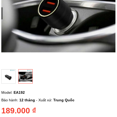
Chuyển
Model:
EA192
đến
phần
Bảo hành:
12 tháng
- Xuất xứ:
Trung Quốc
đầu
của
189.000 ₫
thư