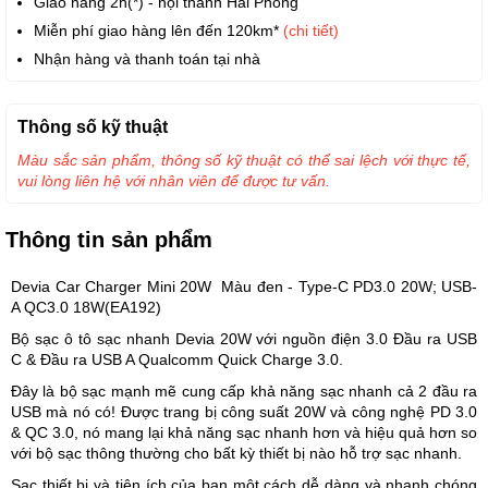
Giao hàng 2h(*) - nội thành Hải Phòng
Miễn phí giao hàng lên đến 120km*
(chi tiết)
Nhận hàng và thanh toán tại nhà
Thông số kỹ thuật
Màu sắc sản phẩm, thông số kỹ thuật có thể sai lệch với thực tế,
vui lòng liên hệ với nhân viên để được tư vấn.
Thông tin sản phẩm
Devia Car Charger Mini 20W Màu đen - Type-C PD3.0 20W; USB-
A QC3.0 18W(EA192)
Bộ sạc ô tô sạc nhanh Devia 20W với nguồn điện 3.0 Đầu ra USB
C & Đầu ra USB A Qualcomm Quick Charge 3.0.
Đây là bộ sạc mạnh mẽ cung cấp khả năng sạc nhanh cả 2 đầu ra
USB mà nó có! Được trang bị công suất 20W và công nghệ PD 3.0
& QC 3.0, nó mang lại khả năng sạc nhanh hơn và hiệu quả hơn so
với bộ sạc thông thường cho bất kỳ thiết bị nào hỗ trợ sạc nhanh.
Sạc thiết bị và tiện ích của bạn một cách dễ dàng và nhanh chóng