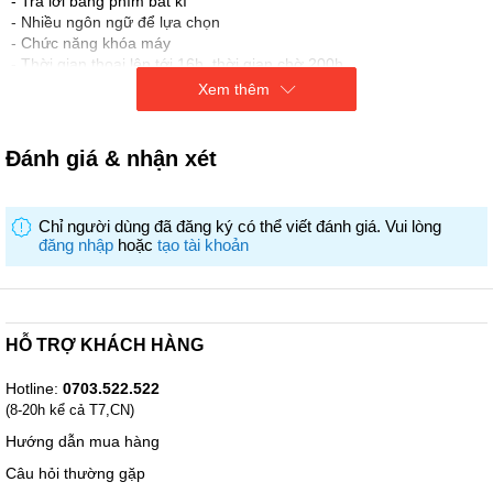
- Trả lời bằng phím bất kì
- Nhiều ngôn ngữ để lựa chọn
- Chức năng khóa máy
- Thời gian thoại lên tới 16h, thời gian chờ 200h
- Chức năng chuyển cuộc gọi, đàm thoại giữa các tay con.
Xem thêm
- Khả năng mở rộng lên tới 6 tay con
Đánh giá & nhận xét
Chỉ người dùng đã đăng ký có thể viết đánh giá. Vui lòng
đăng nhập
hoặc
tạo tài khoản
HỖ TRỢ KHÁCH HÀNG
Hotline:
0703.522.522
(8-20h kể cả T7,CN)
Hướng dẫn mua hàng
Câu hỏi thường gặp