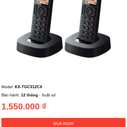
ảnh
Chuyển
Model:
KX-TGC312CX
đến
phần
Bảo hành:
12 tháng
- Xuất xứ:
đầu
của
1.550.000 ₫
thư
viện
hình
MUA NGAY
ảnh