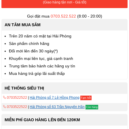
(Giao hàng tận nơi - Giá tốt)
Gọi đặt mua
0703.522.522
(8:00 - 20:00)
AN TÂM MUA SẮM
Trên 20 năm có mặt tại Hải Phòng
Sản phẩm chính hãng
Đổi mới lên đến 30 ngày(*)
Khuyến mại liên tục, giá cạnh tranh
Trung tâm bảo hành các hãng uy tín
Mua hàng trả góp lãi suất thấp
HỆ THỐNG SIÊU THỊ
0703522522
|
Hải Phòng số 7 Lê Hồng Phong
Tạm hết
0703522522
|
Hải Phòng số 63 Trần Nguyên Hãn
Còn hàng
MIỄN PHÍ GIAO HÀNG LÊN ĐẾN 120KM