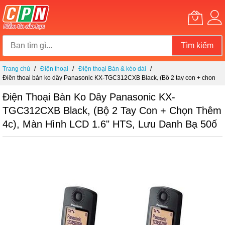
Tìm kiếm
Chuyển
Trang chủ
Điện thoại
Điện thoại Bàn & kéo dài
đến
Điện thoại bàn ko dây Panasonic KX-TGC312CXB Black, (Bộ 2 tay con + chọn
nội
thêm 4c), màn hình LCD 1.6" HTS, lưu danh bạ 50ố
dung
Điện Thoại Bàn Ko Dây Panasonic KX-
TGC312CXB Black, (Bộ 2 Tay Con + Chọn Thêm
4c), Màn Hình LCD 1.6" HTS, Lưu Danh Bạ 50ố
Chuyển
đến
phần
đầu
của
thư
viện
hình