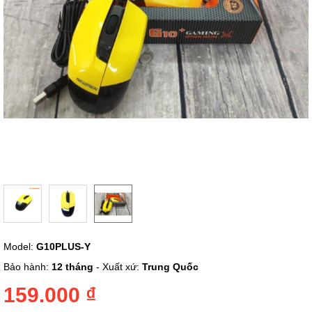
Chuyển
Model:
G10PLUS-Y
đến
phần
Bảo hành:
12 tháng
- Xuất xứ:
Trung Quốc
đầu
của
159.000 ₫
thư