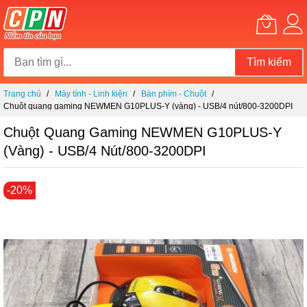
Tìm kiếm
Chuyển
Trang chủ
Máy tính - Linh kiện
Bàn phím - Chuột
đến
Chuột quang gaming NEWMEN G10PLUS-Y (vàng) - USB/4 nút/800-3200DPI
nội
dung
Chuột Quang Gaming NEWMEN G10PLUS-Y
(vàng) - USB/4 Nút/800-3200DPI
Chuyển
-20%
đến
phần
đầu
của
thư
viện
hình
ảnh