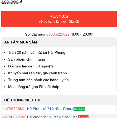
viện
199.000 ₫
hình
ảnh
MUA NGAY
(Giao hàng tận nơi - Giá tốt)
Gọi đặt mua
0703.522.522
(8:00 - 20:00)
AN TÂM MUA SẮM
Trên 20 năm có mặt tại Hải Phòng
Sản phẩm chính hãng
Đổi mới lên đến 30 ngày(*)
Khuyến mại liên tục, giá cạnh tranh
Trung tâm bảo hành các hãng uy tín
Mua hàng trả góp lãi suất thấp
HỆ THỐNG SIÊU THỊ
0703522522
|
Hải Phòng số 7 Lê Hồng Phong
Còn hàng
0703522522
|
Hải Phòng số 63 Trần Nguyên Hãn
Tạm hết