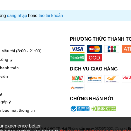
lòng
đăng nhập
hoặc
tạo tài khoản
PHƯƠNG THỨC THANH T
 siêu thị
(8:00 - 21:00)
công ty
ất dầy dặn cho độ đàn hồi và thoải mái khi sử dụng (ORIGINAL
thanh toán
DỊCH VỤ GIAO HÀNG
viên
 trí
 trong quá trình sử dụng
g
CHỨNG NHẬN BỞI
 góp ý
 bảo mật thông tin
r experience better.
KD: 0200463686 do sở KH & ĐT TP. Hải Phòng cấp ngày 03/06/2002, đăng ký thay