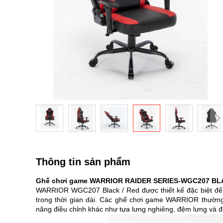
Chuyển
đến
phần
Thông tin sản phẩm
đầu
của
Ghế chơi game WARRIOR RAIDER SERIES-WGC207 BL
thư
WARRIOR WGC207 Black / Red được thiết kế đặc biệt để 
viện
trong thời gian dài. Các ghế chơi game WARRIOR thường c
hình
năng điều chỉnh khác như tựa lưng nghiêng, đệm lưng và đ
ảnh