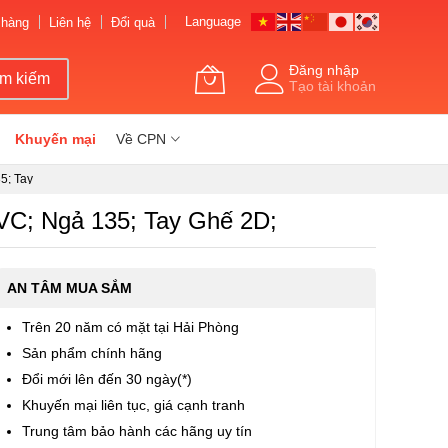
Language
 hàng
Liên hệ
Đổi quà
Đăng nhập
ìm kiếm
Tạo tài khoản
Khuyến mại
Về CPN
5; Tay
; Ngả 135; Tay Ghế 2D;
AN TÂM MUA SẮM
Trên 20 năm có mặt tại Hải Phòng
Sản phẩm chính hãng
Đổi mới lên đến 30 ngày(*)
Khuyến mại liên tục, giá cạnh tranh
Trung tâm bảo hành các hãng uy tín