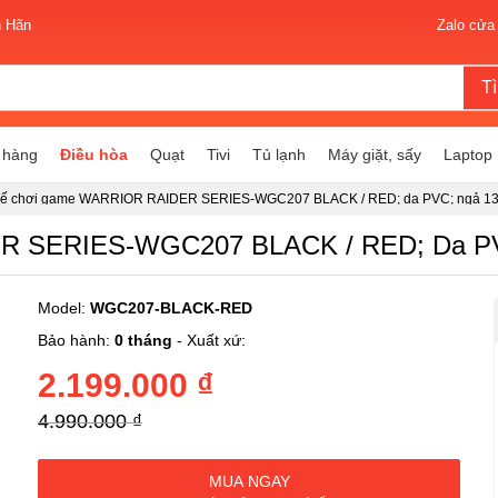
n Hãn
Zalo cửa
T
 hàng
Điều hòa
Quạt
Tivi
Tủ lạnh
Máy giặt, sấy
Laptop
ế chơi game WARRIOR RAIDER SERIES-WGC207 BLACK / RED; da PVC; ngả 13
ế 2D;
 SERIES-WGC207 BLACK / RED; Da PVC
Model:
WGC207-BLACK-RED
Bảo hành:
0 tháng
- Xuất xứ:
2.199.000 ₫
4.990.000 ₫
MUA NGAY