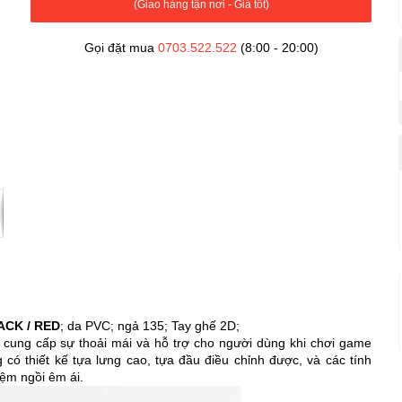
(Giao hàng tận nơi - Giá tốt)
Gọi đặt mua
0703.522.522
(8:00 - 20:00)
ACK / RED
; da PVC; ngả 135; Tay ghế 2D;
cung cấp sự thoải mái và hỗ trợ cho người dùng khi chơi game
ó thiết kế tựa lưng cao, tựa đầu điều chỉnh được, và các tính
ệm ngồi êm ái.