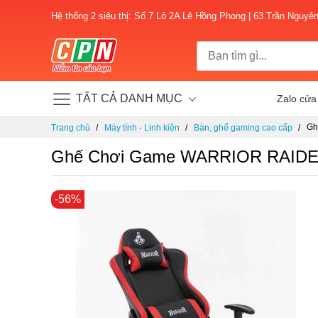
Hệ thống 2 siêu thị: Số 7 Lô 2A Lê Hồng Phong | 63 Trần Nguyê
TẤT CẢ DANH MỤC
Zalo cửa
Chuyển
Gh
Trang chủ
Máy tính - Linh kiện
Bàn, ghế gaming cao cấp
đến
gh
nội
Ghế Chơi Game WARRIOR RAIDER
dung
Chuyển
-56%
đến
phần
đầu
của
thư
viện
hình
ảnh