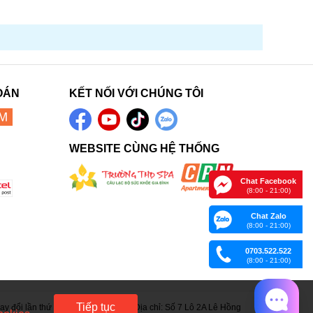
OÁN
KẾT NỐI VỚI CHÚNG TÔI
WEBSITE CÙNG HỆ THỐNG
Chat Facebook
(8:00 - 21:00)
Chat Zalo
(8:00 - 21:00)
0703.522.522
(8:00 - 21:00)
Tiếp tục
 đổi lần thứ 15 ngày 05/06/2023. Địa chỉ: Số 7 Lô 2A Lê Hồng