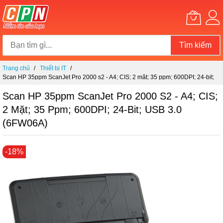
Tìm kiếm
Chuyển
Trang chủ
Thiết bị IT
đến
Scan HP 35ppm ScanJet Pro 2000 s2 - A4; CIS; 2 mặt; 35 ppm; 600DPI; 24-bit;
nội
USB 3.0 (6FW06A)
dung
Scan HP 35ppm ScanJet Pro 2000 S2 - A4; CIS;
2 Mặt; 35 Ppm; 600DPI; 24-Bit; USB 3.0
(6FW06A)
Chuyển
-18%
đến
phần
đầu
của
thư
viện
hình