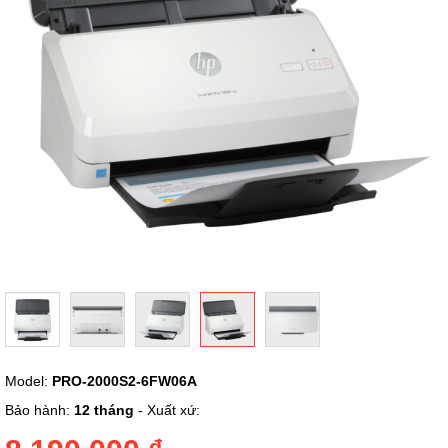
ảnh
Chuyển
Model:
PRO-2000S2-6FW06A
đến
phần
Bảo hành:
12 tháng
- Xuất xứ:
đầu
của