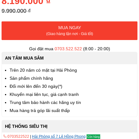
8.190.000 ₫
thư
viện
9.990.000 ₫
hình
ảnh
MUA NGAY
(Giao hàng tận nơi - Giá tốt)
Gọi đặt mua
0703.522.522
(8:00 - 20:00)
AN TÂM MUA SẮM
Trên 20 năm có mặt tại Hải Phòng
Sản phẩm chính hãng
Đổi mới lên đến 30 ngày(*)
Khuyến mại liên tục, giá cạnh tranh
Trung tâm bảo hành các hãng uy tín
Mua hàng trả góp lãi suất thấp
HỆ THỐNG SIÊU THỊ
0703522522
|
Hải Phòng số 7 Lê Hồng Phong
Còn hàng