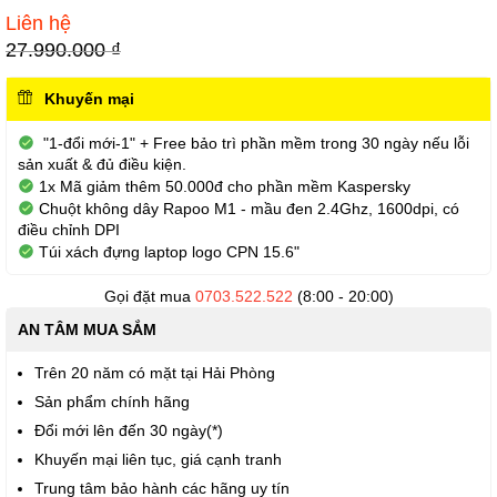
đầu
Liên hệ
của
thư
27.990.000 ₫
viện
hình
Khuyến mại
ảnh
"1-đổi mới-1" + Free bảo trì phần mềm trong 30 ngày nếu lỗi
sản xuất & đủ điều kiện.
1x Mã giảm thêm 50.000đ cho phần mềm Kaspersky
Chuột không dây Rapoo M1 - mầu đen 2.4Ghz, 1600dpi, có
điều chỉnh DPI
Túi xách đựng laptop logo CPN 15.6"
Gọi đặt mua
0703.522.522
(8:00 - 20:00)
AN TÂM MUA SẮM
Trên 20 năm có mặt tại Hải Phòng
Sản phẩm chính hãng
Đổi mới lên đến 30 ngày(*)
Khuyến mại liên tục, giá cạnh tranh
Trung tâm bảo hành các hãng uy tín