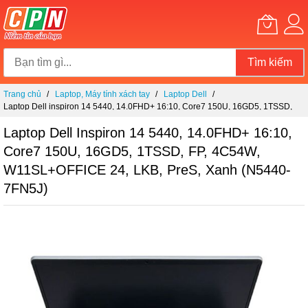
Tìm kiếm
Chuyển
Trang chủ
Laptop, Máy tính xách tay
Laptop Dell
đến
Laptop Dell inspiron 14 5440, 14.0FHD+ 16:10, Core7 150U, 16GD5, 1TSSD,
nội
FP, 4C54W, W11SL+OFFICE 24, LKB, PreS, Xanh (N5440-7FN5J)
dung
Laptop Dell Inspiron 14 5440, 14.0FHD+ 16:10,
Core7 150U, 16GD5, 1TSSD, FP, 4C54W,
W11SL+OFFICE 24, LKB, PreS, Xanh (N5440-
7FN5J)
Chuyển
đến
phần
đầu
của
thư
viện