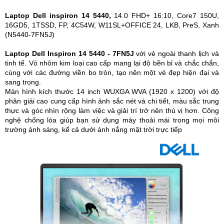
Laptop Dell inspiron 14 5440,
14.0 FHD+ 16:10, Core7 150U,
16GD5, 1TSSD, FP, 4C54W, W11SL+OFFICE 24, LKB, PreS, Xanh
(N5440-7FN5J)
Laptop Dell Inspiron 14 5440 - 7FN5J
với vẻ ngoài thanh lịch và
tinh tế. Vỏ nhôm kim loại cao cấp mang lại độ bền bỉ và chắc chắn,
cùng với các đường viền bo tròn, tạo nên một vẻ đẹp hiện đại và
sang trọng.
Màn hình kích thước 14 inch WUXGA WVA (1920 x 1200) với độ
phân giải cao cung cấp hình ảnh sắc nét và chi tiết, màu sắc trung
thực và góc nhìn rộng làm việc và giải trí trở nên thú vị hơn. Công
nghệ chống lóa giúp bạn sử dụng máy thoải mái trong mọi môi
trường ánh sáng, kể cả dưới ánh nắng mặt trời trực tiếp