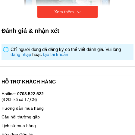
Xem thêm
Đánh giá & nhận xét
Chỉ người dùng đã đăng ký có thể viết đánh giá. Vui lòng
đăng nhập
hoặc
tạo tài khoản
CPU: Intel® Core™ 7 150U (1.8 GHz - 5.4 GHz/ 12MB/ 10 nhân, 12
HỖ TRỢ KHÁCH HÀNG
luồng)
VGA: Onboard graphics
Hotline:
0703.522.522
RAM: 2 x 8GB 5200MHz DDR5
Ổ cứng: 1TB SSD M.2 NVMe
(8-20h kể cả T7,CN)
Màn hình: 14" WUXGA (1920 x 1200) WVA, 60Hz, Màn hình chống
Hướng dẫn mua hàng
lóa, 250 nits, ComfyView, 45% NTSC
Khác: Bàn phím thường, HD webcam, Dolby Atmos, Non-EVO
Câu hỏi thường gặp
OS: Windows 11 Home SL + Office Home & Student 2021
Lịch sử mua hàng
Hóa đơn điện tử