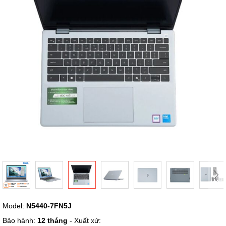
hình
ảnh
Chuyển
Model:
N5440-7FN5J
đến
phần
Bảo hành:
12 tháng
- Xuất xứ: