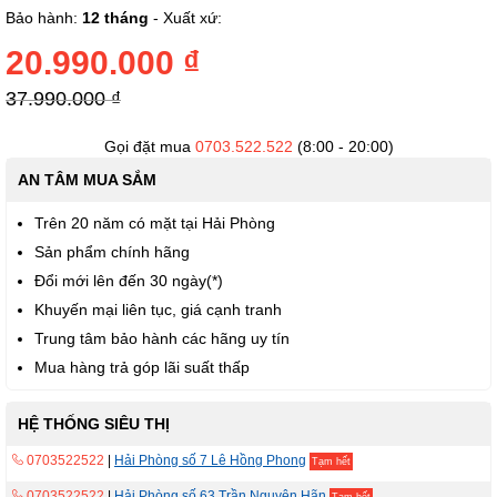
phần
Bảo hành:
12 tháng
- Xuất xứ:
đầu
của
20.990.000 ₫
thư
viện
37.990.000 ₫
hình
ảnh
Gọi đặt mua
0703.522.522
(8:00 - 20:00)
AN TÂM MUA SẮM
Trên 20 năm có mặt tại Hải Phòng
Sản phẩm chính hãng
Đổi mới lên đến 30 ngày(*)
Khuyến mại liên tục, giá cạnh tranh
Trung tâm bảo hành các hãng uy tín
Mua hàng trả góp lãi suất thấp
HỆ THỐNG SIÊU THỊ
0703522522
|
Hải Phòng số 7 Lê Hồng Phong
Tạm hết
0703522522
|
Hải Phòng số 63 Trần Nguyên Hãn