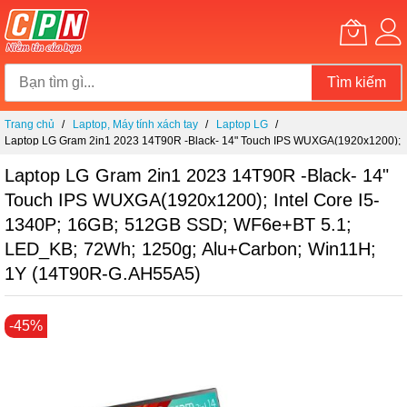
Tìm kiếm
Chuyển
Trang chủ
Laptop, Máy tính xách tay
Laptop LG
đến
Laptop LG Gram 2in1 2023 14T90R -Black- 14" Touch IPS WUXGA(1920x1200);
nội
Intel Core i5-1340P; 16GB; 512GB SSD; WF6e+BT 5.1; LED_KB; 72Wh; 1250g;
dung
Alu+Carbon; Win11H; 1Y (14T90R-G.AH55A5)
Laptop LG Gram 2in1 2023 14T90R -Black- 14"
Touch IPS WUXGA(1920x1200); Intel Core I5-
1340P; 16GB; 512GB SSD; WF6e+BT 5.1;
LED_KB; 72Wh; 1250g; Alu+Carbon; Win11H;
1Y (14T90R-G.AH55A5)
Chuyển
-45%
đến
phần
đầu
của