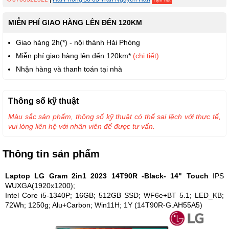
Tạm hết
MIỄN PHÍ GIAO HÀNG LÊN ĐẾN 120KM
Giao hàng 2h(*) - nội thành Hải Phòng
Miễn phí giao hàng lên đến 120km*
(chi tiết)
Nhận hàng và thanh toán tại nhà
Thông số kỹ thuật
Màu sắc sản phẩm, thông số kỹ thuật có thể sai lệch với thực tế,
vui lòng liên hệ với nhân viên để được tư vấn.
Thông tin sản phẩm
Laptop LG Gram 2in1 2023 14T90R -Black- 14" Touch
IPS
WUXGA(1920x1200);
Intel Core i5-1340P; 16GB; 512GB SSD; WF6e+BT 5.1; LED_KB;
72Wh; 1250g; Alu+Carbon; Win11H; 1Y (14T90R-G.AH55A5)