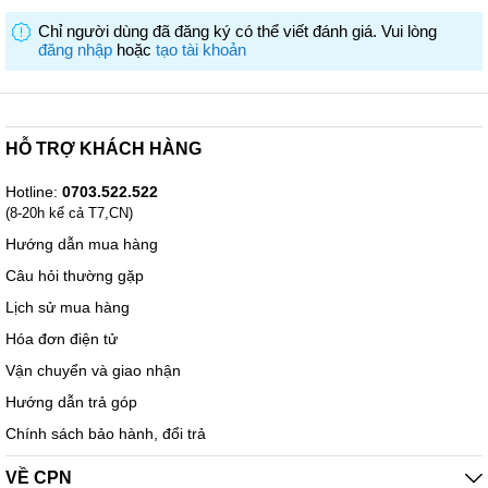
Màu đen
Chỉ người dùng đã đăng ký có thể viết đánh giá. Vui lòng
đăng nhập
hoặc
tạo tài khoản
*Hình ảnh và tính năng sản phẩm hiển thị ở trên được minh
họa bằng sản phẩm đại diện và có thể khác một phần so với
ứng dụng thực tế.
HỖ TRỢ KHÁCH HÀNG
BẢN LỀ 360 ĐỘ,
Hotline:
0703.522.522
GẬP LINH HOẠT
(8-20h kể cả T7,CN)
LG gram 2in1 có thể thay đổi góc độ trình chiếu nhờ bản lề
Hướng dẫn mua hàng
360 độ.
Câu hỏi thường gặp
*Hình ảnh và tính năng sản phẩm hiển thị ở trên được minh
Lịch sử mua hàng
họa bằng sản phẩm đại diện và có thể khác một phần so với
Hóa đơn điện tử
ứng dụng thực tế.
Màn hình cảm ứng 360˚
Vận chuyển và giao nhận
Chế độ trình chiếu khác nhau
Hướng dẫn trả góp
LG gram 2in1 có thể điều chỉnh nhiều góc độ trình chiếu khách
nhau bằng cách lật bản lề 360 độ.Chuyển từ mát tính xách tay
Chính sách bảo hành, đổi trả
sang máy tính bảng và bất cứ chế độ nào chỉ bằng 1 thao tác.
VỀ CPN