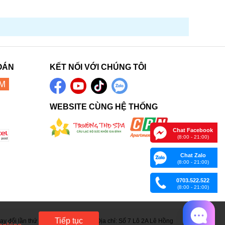
OÁN
KẾT NỐI VỚI CHÚNG TÔI
WEBSITE CÙNG HỆ THỐNG
Chat Facebook
(8:00 - 21:00)
Chat Zalo
(8:00 - 21:00)
0703.522.522
(8:00 - 21:00)
Tiếp tục
 đổi lần thứ 15 ngày 05/06/2023. Địa chỉ: Số 7 Lô 2A Lê Hồng