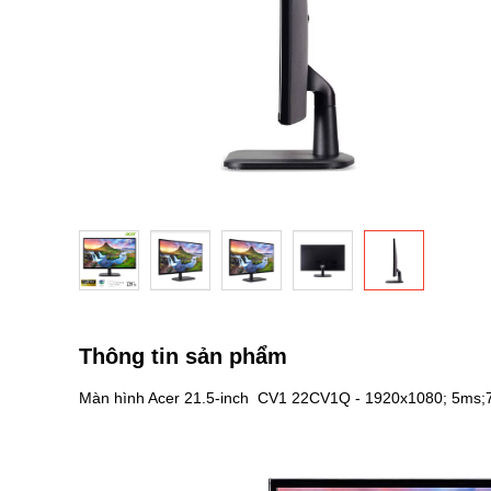
Chuyển
đến
phần
Thông tin sản phẩm
đầu
của
Màn hình Acer 21.5-inch CV1 22CV1Q - 1920x1080; 5m
thư
viện
hình
ảnh