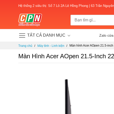
Hệ thống 2 siêu thị: Số 7 Lô 2A Lê Hồng Phong | 63 Trần Nguyê
TẤT CẢ DANH MỤC
Zalo cửa
Chuyển
Màn hình Acer AOpen 21.5-inc
Trang chủ
Máy tính - Linh kiện
đến
cáp)
nội
Màn Hình Acer AOpen 21.5-Inch 
dung
Chuyển
đến
phần
đầu
của
thư
viện
hình
ảnh