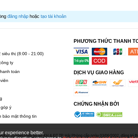
lòng
đăng nhập
hoặc
tạo tài khoản
ới chất lượng FHD (1920×1080), tấm nền VA, tần số quét 75Hz
PHƯƠNG THỨC THANH T
ạn sự trải nghiệm hình ảnh chi chi tiết sắc nét như thật và màu
 siêu thị
(8:00 - 21:00)
công ty
thanh toán
DỊCH VỤ GIAO HÀNG
viên
g
CHỨNG NHẬN BỞI
 góp ý
 bảo mật thông tin
r experience better.
KD: 0200463686 do sở KH & ĐT TP. Hải Phòng cấp ngày 03/06/2002, đăng ký thay