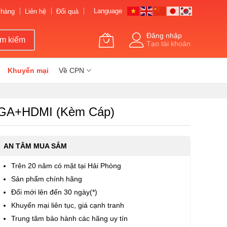
Language
 hàng
Liên hệ
Đổi quà
Đăng nhập
ìm kiếm
Tạo tài khoản
Khuyến mại
Về CPN
 VGA+HDMI (kèm Cáp)
AN TÂM MUA SẮM
Trên 20 năm có mặt tại Hải Phòng
Sản phẩm chính hãng
Đổi mới lên đến 30 ngày(*)
Khuyến mại liên tục, giá cạnh tranh
Trung tâm bảo hành các hãng uy tín