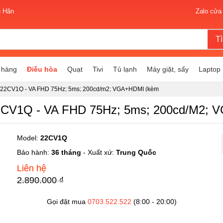
n Hãn
Zalo cửa
T
 hàng
Điều hòa
Quạt
Tivi
Tủ lạnh
Máy giặt, sấy
Laptop
h 22CV1Q - VA FHD 75Hz; 5ms; 200cd/m2; VGA+HDMI (kèm
22CV1Q - VA FHD 75Hz; 5ms; 200cd/m2;
Model:
22CV1Q
Bảo hành:
36 tháng
- Xuất xứ:
Trung Quốc
Liên hệ
2.890.000 ₫
Gọi đặt mua
0703.522.522
(8:00 - 20:00)