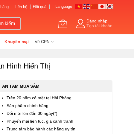
Language
 hàng
Liên hệ
Đổi quà
Đăng nhập
ìm kiếm
Tạo tài khoản
Khuyến mại
Về CPN
 Hình Hiển Thị
AN TÂM MUA SẮM
Trên 20 năm có mặt tại Hải Phòng
Sản phẩm chính hãng
Đổi mới lên đến 30 ngày(*)
Khuyến mại liên tục, giá cạnh tranh
Trung tâm bảo hành các hãng uy tín