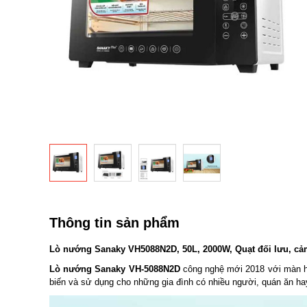
Chuyển
đến
phần
Thông tin sản phẩm
đầu
của
Lò nướng Sanaky VH5088N2D, 50L, 2000W, Quạt đối lưu, cả
thư
Lò nướng Sanaky VH-5088N2D
công nghệ mới 2018 với màn h
viện
biến và sử dụng cho những gia đình có nhiều người, quán ăn ha
hình
ảnh