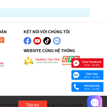
OÁN
KẾT NỐI VỚI CHÚNG TÔI
WEBSITE CÙNG HỆ THỐNG
Chat Facebook
(8:00 - 21:00)
Chat Zalo
(8:00 - 21:00)
0703.522.522
(8:00 - 21:00)
Tiếp tục
 đổi lần thứ 15 ngày 05/06/2023. Địa chỉ: Số 7 Lô 2A Lê Hồng