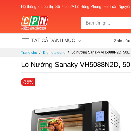
Hệ thống 2 siêu thị: Số 7 Lô 2A Lê Hồng Phong | 63 Trần Nguyê
TẤT CẢ DANH MỤC
Zalo cửa
Chuyển
Lò nướng Sanaky VH5088N2D, 50L, 20
Trang chủ
Điện gia dụng
đến
nội
Lò Nướng Sanaky VH5088N2D, 50L
dung
Chuyển
-35%
đến
phần
đầu
của
thư
viện
hình
ảnh