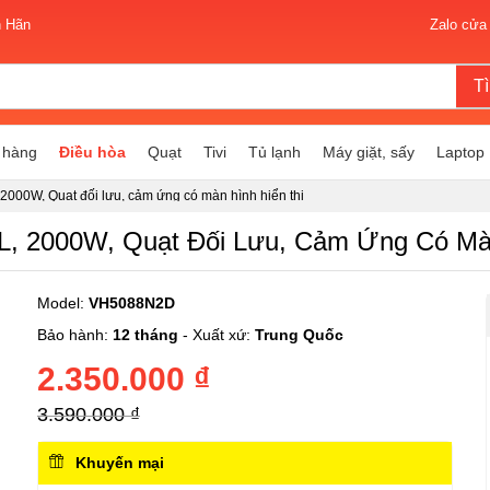
n Hãn
Zalo cửa
T
 hàng
Điều hòa
Quạt
Tivi
Tủ lạnh
Máy giặt, sấy
Laptop
00W, Quạt đối lưu, cảm ứng có màn hình hiển thị
, 2000W, Quạt Đối Lưu, Cảm Ứng Có Màn
Model:
VH5088N2D
Bảo hành:
12 tháng
- Xuất xứ:
Trung Quốc
2.350.000 ₫
3.590.000 ₫
Khuyến mại