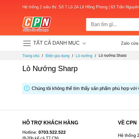
Hệ thống 2 siêu thị: Số 7 Lô 2A Lê Hồng Phong | 63 Trần Nguyê
TẤT CẢ DANH MỤC
Zalo cửa
Chuyển
Lò nướng Sharp
Trang chủ
Điện gia dụng
Lò nướng
đến
nội
Lò Nướng Sharp
dung
Chúng tôi không thể tìm thấy sản phẩm phù hợp với 
HỖ TRỢ KHÁCH HÀNG
VỀ CPN
Hotline:
0703.522.522
Hệ thống 2
(8-20h kể cả T7,CN)