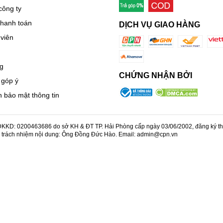
công ty
thanh toán
DỊCH VỤ GIAO HÀNG
viên
g
CHỨNG NHẬN BỞI
 góp ý
 bảo mật thông tin
KD: 0200463686 do sở KH & ĐT TP. Hải Phòng cấp ngày 03/06/2002, đăng ký thay
u trách nhiệm nội dung: Ông Đồng Đức Hào. Email: admin@cpn.vn