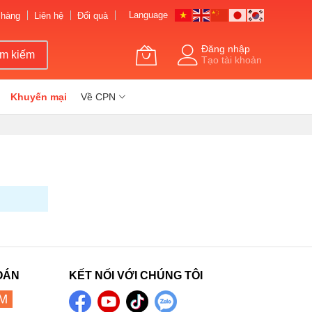
Language
 hàng
Liên hệ
Đổi quà
Đăng nhập
ìm kiếm
Tạo tài khoản
Khuyến mại
Về CPN
OÁN
KẾT NỐI VỚI CHÚNG TÔI