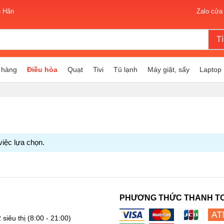
n Hãn
Zalo cửa
T
 hàng
Điều hòa
Quạt
Tivi
Tủ lạnh
Máy giặt, sấy
Laptop
việc lựa chọn.
PHƯƠNG THỨC THANH T
 siêu thị
(8:00 - 21:00)