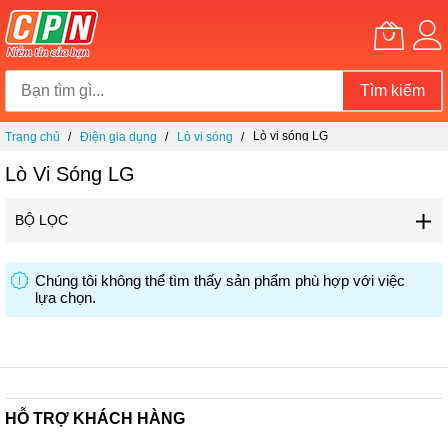
Tìm kiếm
Chuyển
Lò vi sóng LG
Trang chủ
Điện gia dụng
Lò vi sóng
đến
nội
Lò Vi Sóng LG
dung
BỘ LỌC
Chúng tôi không thể tìm thấy sản phẩm phù hợp với việc
lựa chọn.
HỖ TRỢ KHÁCH HÀNG