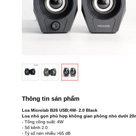
Chuyển
đến
phần
Thông tin sản phẩm
đầu
của
Loa Microlab B26 USB;4W- 2.0 Black
thư
Loa nhỏ gọn phù hợp không gian phòng nhỏ dưới 20
viện
- Tổng công suất: 4W
hình
- Số kênh 2.0
ảnh
- Tỷ số nén nhiễu >65 dB