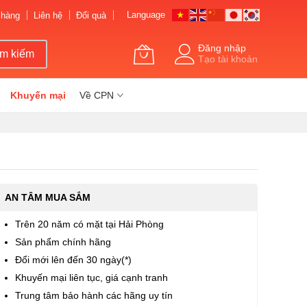
Language
 hàng
Liên hệ
Đổi quà
Đăng nhập
ìm kiếm
Tạo tài khoản
Khuyến mại
Về CPN
AN TÂM MUA SẮM
Trên 20 năm có mặt tại Hải Phòng
Sản phẩm chính hãng
Đổi mới lên đến 30 ngày(*)
Khuyến mại liên tục, giá cạnh tranh
Trung tâm bảo hành các hãng uy tín