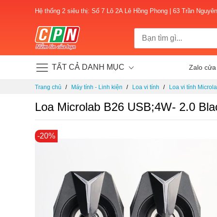
Hệ thống 2 siêu thị: Số 7 Lô 2A Lê Hồng Phong | 63 Trần Nguyê
TẤT CẢ DANH MỤC
Zalo cửa
Chuyển
Trang chủ
Máy tính - Linh kiện
Loa vi tính
Loa vi tính Microl
đến
nội
Loa Microlab B26 USB;4W- 2.0 Bla
dung
Chuyển
-20%
đến
phần
đầu
của
thư
viện
hình
ảnh