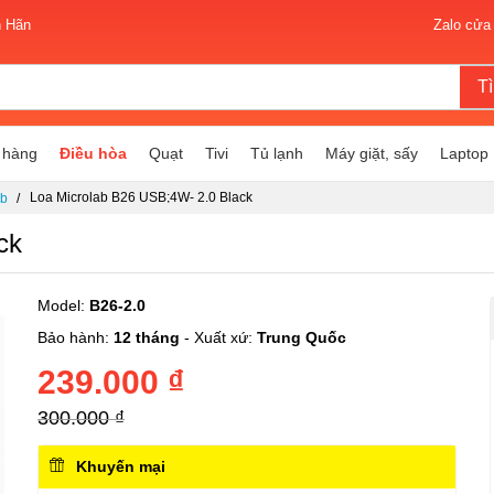
n Hãn
Zalo cửa
T
 hàng
Điều hòa
Quạt
Tivi
Tủ lạnh
Máy giặt, sấy
Laptop
Loa Microlab B26 USB;4W- 2.0 Black
ab
ck
Model:
B26-2.0
Bảo hành:
12 tháng
- Xuất xứ:
Trung Quốc
239.000 ₫
300.000 ₫
Khuyến mại