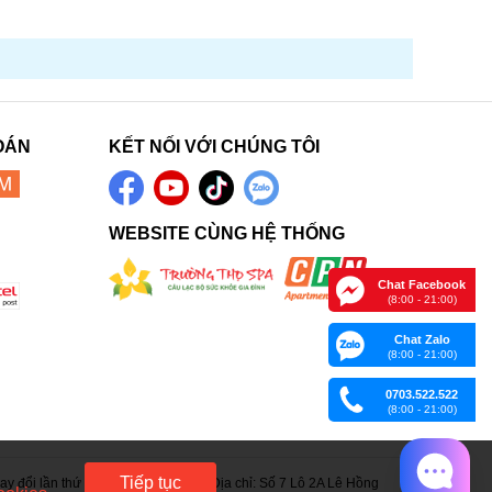
OÁN
KẾT NỐI VỚI CHÚNG TÔI
WEBSITE CÙNG HỆ THỐNG
Chat Facebook
(8:00 - 21:00)
Chat Zalo
(8:00 - 21:00)
0703.522.522
(8:00 - 21:00)
Tiếp tục
 đổi lần thứ 15 ngày 05/06/2023. Địa chỉ: Số 7 Lô 2A Lê Hồng