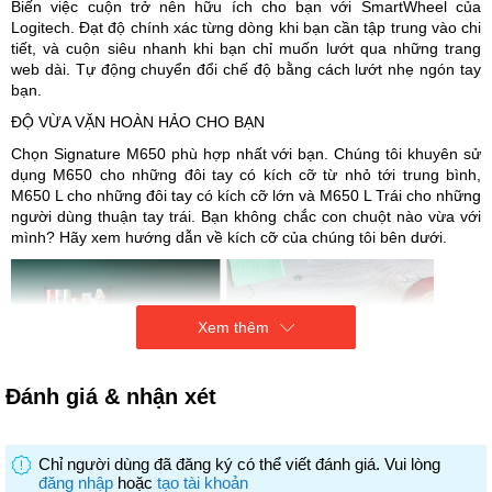
Biến việc cuộn trở nên hữu ích cho bạn với SmartWheel của
Logitech. Đạt độ chính xác từng dòng khi bạn cần tập trung vào chi
tiết, và cuộn siêu nhanh khi bạn chỉ muốn lướt qua những trang
web dài. Tự động chuyển đổi chế độ bằng cách lướt nhẹ ngón tay
bạn.
ĐỘ VỪA VẶN HOÀN HẢO CHO BẠN
Chọn Signature M650 phù hợp nhất với bạn. Chúng tôi khuyên sử
dụng M650 cho những đôi tay có kích cỡ từ nhỏ tới trung bình,
M650 L cho những đôi tay có kích cỡ lớn và M650 L Trái cho những
người dùng thuận tay trái. Bạn không chắc con chuột nào vừa với
mình? Hãy xem hướng dẫn về kích cỡ của chúng tôi bên dưới.
Xem thêm
Đánh giá & nhận xét
Chỉ người dùng đã đăng ký có thể viết đánh giá. Vui lòng
đăng nhập
hoặc
tạo tài khoản
Độ vừa vặn hoàn hảo cho bạn