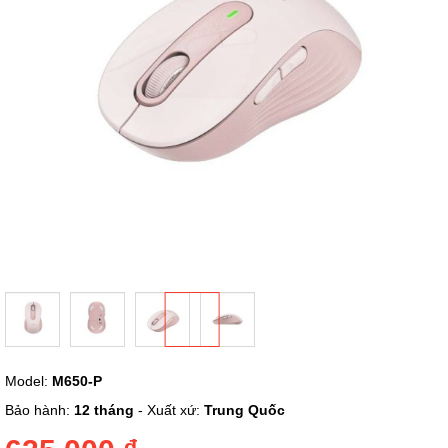
ảnh
Chuyển
Model:
M650-P
đến
phần
Bảo hành:
12 tháng
- Xuất xứ:
Trung Quốc
đầu
của