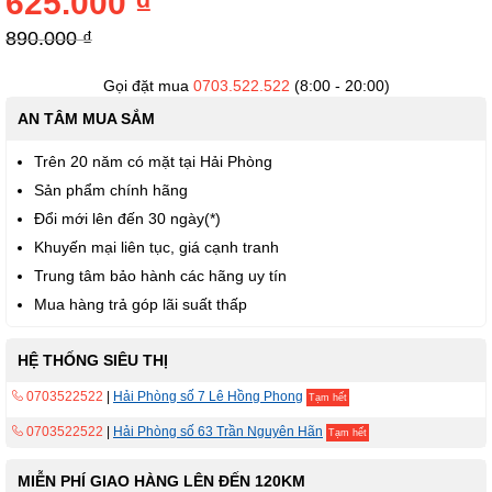
625.000 ₫
thư
viện
890.000 ₫
hình
ảnh
Gọi đặt mua
0703.522.522
(8:00 - 20:00)
AN TÂM MUA SẮM
Trên 20 năm có mặt tại Hải Phòng
Sản phẩm chính hãng
Đổi mới lên đến 30 ngày(*)
Khuyến mại liên tục, giá cạnh tranh
Trung tâm bảo hành các hãng uy tín
Mua hàng trả góp lãi suất thấp
HỆ THỐNG SIÊU THỊ
0703522522
|
Hải Phòng số 7 Lê Hồng Phong
Tạm hết
0703522522
|
Hải Phòng số 63 Trần Nguyên Hãn
Tạm hết
MIỄN PHÍ GIAO HÀNG LÊN ĐẾN 120KM