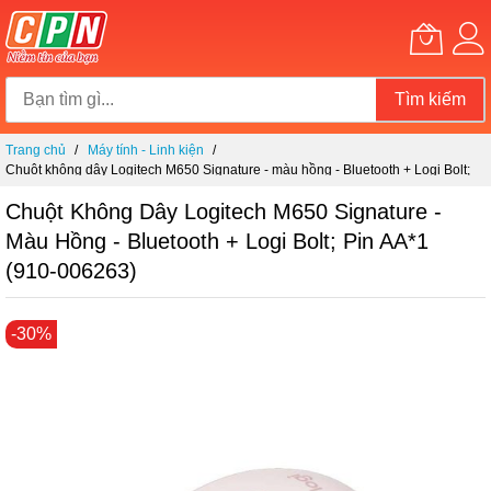
Tìm kiếm
Chuyển
Trang chủ
Máy tính - Linh kiện
đến
Chuột không dây Logitech M650 Signature - màu hồng - Bluetooth + Logi Bolt;
nội
Pin AA*1 (910-006263)
dung
Chuột Không Dây Logitech M650 Signature -
Màu Hồng - Bluetooth + Logi Bolt; Pin AA*1
(910-006263)
Chuyển
-30%
đến
phần
đầu
của
thư
viện
hình