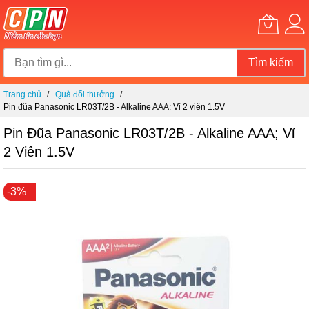
Tìm kiếm
Chuyển
Trang chủ
Quà đổi thưởng
đến
Pin đũa Panasonic LR03T/2B - Alkaline AAA; Vỉ 2 viên 1.5V
nội
dung
Pin Đũa Panasonic LR03T/2B - Alkaline AAA; Vỉ
2 Viên 1.5V
Chuyển
-3%
đến
phần
đầu
của
thư
viện
hình
ảnh