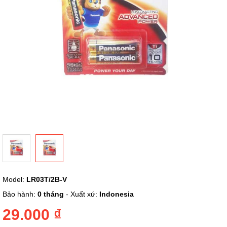
Chuyển
Model:
LR03T/2B-V
đến
phần
Bảo hành:
0 tháng
- Xuất xứ:
Indonesia
đầu
của
29.000 ₫
thư