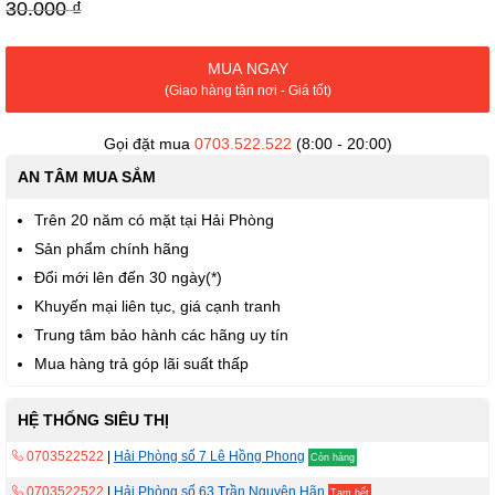
viện
30.000 ₫
hình
ảnh
MUA NGAY
(Giao hàng tận nơi - Giá tốt)
Gọi đặt mua
0703.522.522
(8:00 - 20:00)
AN TÂM MUA SẮM
Trên 20 năm có mặt tại Hải Phòng
Sản phẩm chính hãng
Đổi mới lên đến 30 ngày(*)
Khuyến mại liên tục, giá cạnh tranh
Trung tâm bảo hành các hãng uy tín
Mua hàng trả góp lãi suất thấp
HỆ THỐNG SIÊU THỊ
0703522522
|
Hải Phòng số 7 Lê Hồng Phong
Còn hàng
0703522522
|
Hải Phòng số 63 Trần Nguyên Hãn
Tạm hết