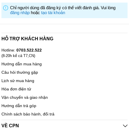
Máy ép được thiết kế với tính năng dễ làm sạch, giúp bạn tiết kiệm
Chỉ người dùng đã đăng ký có thể viết đánh giá. Vui lòng
thời gian trong quá trình bảo quản và vệ sinh. Các phụ kiện có thể
đăng nhập
hoặc
tạo tài khoản
tháo rời dễ dàng để làm sạch mọi góc cạnh của má
HỖ TRỢ KHÁCH HÀNG
Hotline:
0703.522.522
(8-20h kể cả T7,CN)
Hướng dẫn mua hàng
Câu hỏi thường gặp
Lịch sử mua hàng
Hóa đơn điện tử
Vận chuyển và giao nhận
Hướng dẫn trả góp
Chính sách bảo hành, đổi trả
VỀ CPN