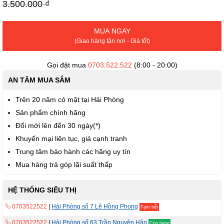
viện
3.500.000 ₫
hình
ảnh
MUA NGAY
(Giao hàng tận nơi - Giá tốt)
Gọi đặt mua
0703.522.522
(8:00 - 20:00)
AN TÂM MUA SẮM
Trên 20 năm có mặt tại Hải Phòng
Sản phẩm chính hãng
Đổi mới lên đến 30 ngày(*)
Khuyến mại liên tục, giá cạnh tranh
Trung tâm bảo hành các hãng uy tín
Mua hàng trả góp lãi suất thấp
HỆ THỐNG SIÊU THỊ
0703522522
|
Hải Phòng số 7 Lê Hồng Phong
Tạm hết
0703522522
|
Hải Phòng số 63 Trần Nguyên Hãn
Còn hàng