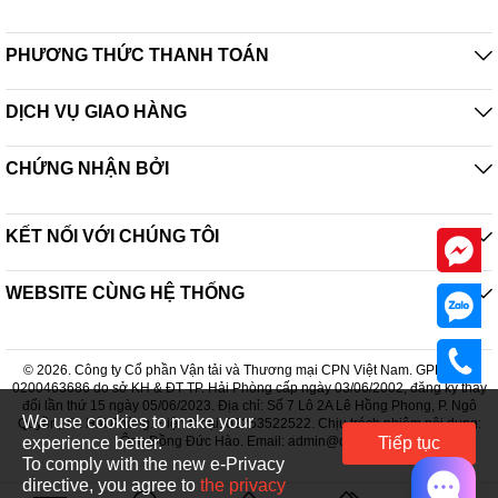
PHƯƠNG THỨC THANH TOÁN
DỊCH VỤ GIAO HÀNG
CHỨNG NHẬN BỞI
KẾT NỐI VỚI CHÚNG TÔI
WEBSITE CÙNG HỆ THỐNG
© 2026. Công ty Cổ phần Vận tải và Thương mại CPN Việt Nam. GPDKKD:
0200463686 do sở KH & ĐT TP. Hải Phòng cấp ngày 03/06/2002, đăng ký thay
đổi lần thứ 15 ngày 05/06/2023. Địa chỉ: Số 7 Lô 2A Lê Hồng Phong, P. Ngô
We use cookies to make your
Quyền, TP. Hải Phòng. Điện thoại: 02253522522. Chịu trách nhiệm nội dung:
experience better.
Ông Đồng Đức Hào. Email: admin@cpn.vn
Tiếp tục
To comply with the new e-Privacy
directive, you agree to
the privacy