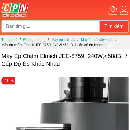
Tìm kiếm
Chuyển
Trang chủ
Điện gia dụng
Máy ép trái cây
Máy ép trái cây khác
đến
Máy ép chậm Elmich JEE-8759, 240W,<58dB, 7 cấp độ ép khác nhau
nội
dung
Máy Ép Chậm Elmich JEE-8759, 240W,<58dB, 7
Cấp Độ Ép Khác Nhau
Chuyển
-46%
đến
phần
đầu
của
thư
viện
hình
ảnh