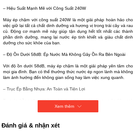
– Hiệu Suất Mạnh Mẽ với Công Suất 240W
Máy ép chậm với công suất 240W là một giải pháp hoàn hảo cho
việc giữ lại tất cả chất dinh dưỡng và hương vị trong trái cây và rau
củ. Động cơ mạnh mẽ này giúp tận dụng hết tốt nhất các thành
phần dinh dưỡng, mang lại nước ép tinh khiết và giàu chất dinh
dưỡng cho sức khỏe của bạn.
– Độ Ồn Dưới 58dB: Ép Nước Mà Không Gây Ồn Ra Bên Ngoài
Với độ ồn dưới 58dB, máy ép chậm là một giải pháp yên tâm cho
mọi gia đình. Bạn có thể thưởng thức nước ép ngon lành mà không
làm ảnh hưởng đến không gian sống hay làm việc xung quanh.
– Trục Ép Bằng Nhựa: An Toàn và Tiện Lợi
Trục ép bằng nhựa không chỉ nhẹ nhàng với các nguyên liệu, mà
Xem thêm
còn an toàn cho lưới lọc và chất lỏng ép. Vật liệu nhựa chất lượng
cao đảm bảo rằng nước ép của bạn không bị nhiễm mùi hay
hương vị khác từ tác nhân bên ngoài.
Đánh giá & nhận xét
– Dễ Dàng Làm Sạch và Vệ Sinh