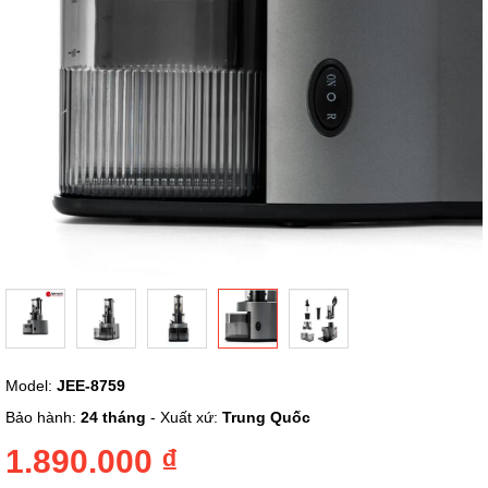
Chuyển
Model:
JEE-8759
đến
phần
Bảo hành:
24 tháng
- Xuất xứ:
Trung Quốc
đầu
của
1.890.000 ₫
thư