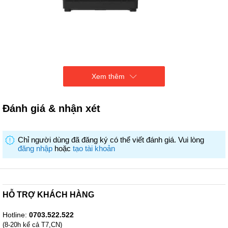
Khối lượng giặt: 10.5 kg
Xem thêm
Inverter
Màu: Premium Black
Kích thước (WxDxH))mm): 553 x 604 x 969
Đánh giá & nhận xét
Nắp kính cường lực chống sập,
8 chương trình giặt
(cánh quạt hòa tan bột giặt, chế độ giặt AI tự cân chỉnh nước và
Chỉ người dùng đã đăng ký có thể viết đánh giá. Vui lòng
thời gian, công nghệ giặt lưu hương, ...)
đăng nhập
hoặc
tạo tài khoản
Lồng giặt kim cương.
HỖ TRỢ KHÁCH HÀNG
Hotline:
0703.522.522
(8-20h kể cả T7,CN)