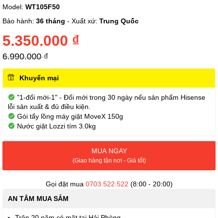
Model:
WT105F50
đến
phần
Bảo hành:
36 tháng
- Xuất xứ:
Trung Quốc
đầu
của
5.350.000 ₫
thư
viện
6.990.000 ₫
hình
ảnh
Khuyến mại
"1-đổi mới-1" - Đổi mới trong 30 ngày nếu sản phẩm Hisense
lỗi sản xuất & đủ điều kiện.
Gói tẩy lồng máy giặt MoveX 150g
Nước giặt Lozzi tím 3.0kg
MUA NGAY
(Giao hàng tận nơi - Giá tốt)
Gọi đặt mua
0703.522.522
(8:00 - 20:00)
AN TÂM MUA SẮM
Trên 20 năm có mặt tại Hải Phòng