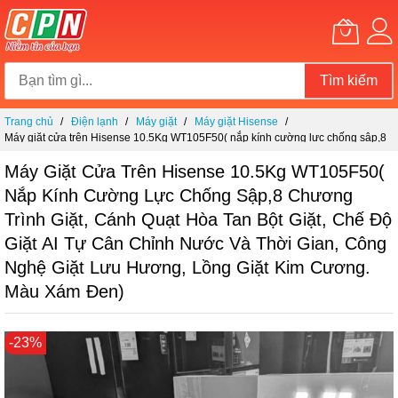
Tìm kiếm
Chuyển
Trang chủ
Điện lạnh
Máy giặt
Máy giặt Hisense
đến
Máy giặt cửa trên Hisense 10.5Kg WT105F50( nắp kính cường lực chống sập,8
nội
chương trình giặt, cánh quạt hòa tan bột giặt, chế độ giặt AI tự cân chỉnh nước và
dung
thời gian, công nghệ giặt lưu hương, lồng giặt kim cương. Màu xám đen)
Máy Giặt Cửa Trên Hisense 10.5Kg WT105F50(
Nắp Kính Cường Lực Chống Sập,8 Chương
Trình Giặt, Cánh Quạt Hòa Tan Bột Giặt, Chế Độ
Giặt AI Tự Cân Chỉnh Nước Và Thời Gian, Công
Nghệ Giặt Lưu Hương, Lồng Giặt Kim Cương.
Màu Xám Đen)
Chuyển
-23%
đến
phần
đầu