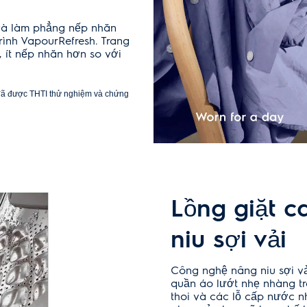
 mm
và làm phẳng nếp nhăn
rình VapourRefresh. Trang
 ít nếp nhăn hơn so với
- đã được THTI thử nghiệm và chứng
Lồng giặt c
niu sợi vải
Công nghệ nâng niu sợi v
quần áo lướt nhẹ nhàng t
thoi và các lỗ cấp nước nh