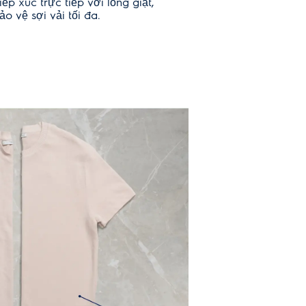
ếp xúc trực tiếp với lồng giặt,
o vệ sợi vải tối đa.