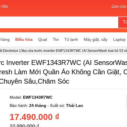
n Hãn
Zalo cửa
T
 hàng
Điều hòa
Quạt
Tivi
Tủ lạnh
Máy giặt, sấy
Laptop
ặt Electrolux 13kg cửa trước inverter EWF1343R7WC (AI SensorWash loại bỏ 53 v
iặt nhanh thông minh IntelliQuick, VapourRefresh làm mới quần áo không cần giặt,
ghệ chăm sóc vải mỏng, chương trình Sanitise diệt khuẩn chuyên sâu,chăm sóc
ước Inverter EWF1343R7WC (AI SensorWash
efresh Làm Mới Quần Áo Không Cần Giặt,
n Chuyên Sâu,chăm Sóc
Model:
EWF1343R7WC
Bảo hành:
24 tháng
- Xuất xứ:
Thái Lan
17.490.000 ₫
22.990.000 ₫