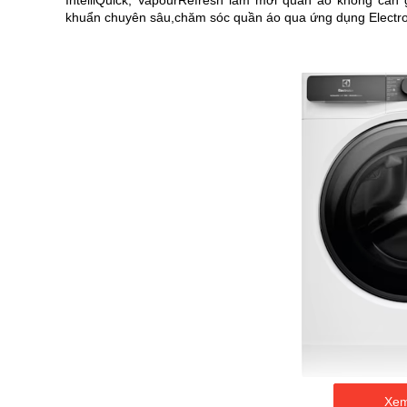
IntelliQuick, VapourRefresh làm mới quần áo không cần 
viện
khuẩn chuyên sâu,chăm sóc quần áo qua ứng dụng Electrol
hình
ảnh
Xem