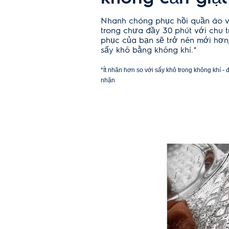
Kích thước sản phẩm: (R)600 mm x (S)659 mm x (C) 850
Khối lượng tịnh (kg): 75
Nhanh chóng phục hồi quần áo 
trong chưa đầy 30 phút với chu t
phục của bạn sẽ trở nên mới hơn,
sấy khô bằng không khí.*
*Ít nhăn hơn so với sấy khô trong không khí 
nhận