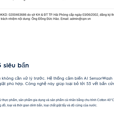
i tuổi thọ cho những bộ quần áo yêu thích của bạn nhờ chuyển
 sẽ chăm sóc nhẹ nhàng cho mọi loại vải mỏng, bao gồm cả vải
do giặt theo thời gian.
KD: 0200463686 do sở KH & ĐT TP. Hải Phòng cấp ngày 03/06/2002, đăng ký thay
u trách nhiệm nội dung: Ông Đồng Đức Hào. Email: admin@cpn.vn
t hợp chu trình giặt và hấp hơi nước ở trên 60°C để loại bỏ hơn
ứng cũng được ghi nhận giảm, đảm bảo quần áo được vệ sinh sạch
ng sự tiện lợi của điều khiển từ xa. Nhận thông tin cập nhật trạng
và mẹo chăm sóc quần áo hiệu quả.
3 siêu bẩn
 không cần xử lý trước. Hệ thống cảm biến AI SensorWash 
 giặt phù hợp. Công nghệ này giúp loại bỏ tới 53 vết bẩn 
 từ thực phẩm, sản phẩm gia dụng và sản phẩm cá nhân bằng chu trình Cotton 40°C 
 đồ, loại và thời gian dính bẩn, loại chất giặt tẩy và độ cứng của nước.