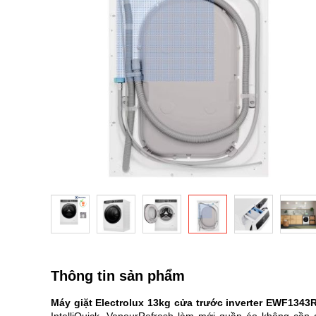
viện
hình
ảnh
Chuyển
đến
phần
Thông tin sản phẩm
đầu
của
Máy giặt Electrolux 13kg cửa trước inverter EWF134
thư