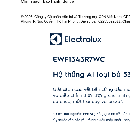
Chính sách bảo hành, đổi trả
Công nghệ chăm sóc vải mỏng DelicatesPlus giúp kéo dà
động giặt nhẹ nhàng và mực nước tối ưu. DelicatesPlus
cotton cao cấp – giúp chúng luôn bền đẹp và giảm hao mòn 
© 2026. Công ty Cổ phần Vận tải và Thương mại CPN Việt Nam. GPDK
Phong, P. Ngô Quyền, TP. Hải Phòng. Điện thoại: 02253522522. Chị
Chương trình diệt khuẩn chuyên sâu
Chương trình Sanitise, được chứng nhận bởi Swissatest, kế
99,99% vi khuẩn và virus*. Phấn hoa và các chất gây dị 
sẽ sau mỗi lần giặt.
Chăm sóc quần áo qua ứng dụng điện thoại
Kết nối thiết bị của bạn với ứng dụng Electrolux để tận hưở
EWF1343R7WC
thái theo thời gian thực, lời khuyên tiết kiệm tài nguyên 
Hệ thống AI loại bỏ 5
Giặt sạch các vết bẩn cứng đầu mà
và điều chỉnh thời lượng chu trình
cà chua, mứt trái cây và pizza*...
*Được thử nghiệm trên 5kg đồ giặt dính vết bẩn
tùy thuộc vào các yếu tố như kiểu máy, khối lượng