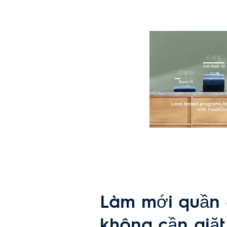
Loại sản phẩm: Máy giặt cửa ngang
Loại bản lề cửa: Bên trái
Tốc độ quay (tối đa vòng/phút):
1400
Thể tích lồng giặt (L): 68.5
Loại động cơ: EcoInverter
Làm mới quần
Công suất tối đa (W): 2100
Tần số (Hz): 50
Khối lượng giặt (kg): 13
không cần giặt
Nguồn điện (V): 220-240