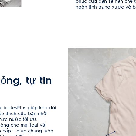
phục của bạn sẽ hạn chế ti
ngăn tình trạng xước và bả
ỏng, tự tin
icatesPlus giúp kéo dài
êu thích của bạn nhờ
mực nước tối ưu.
àng cho mọi loại vải
 cấp – giúp chúng luôn