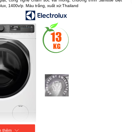
giặt, công nghệ chăm sóc vải mỏng, chương trình Sanitise diệt
ux, 1400v/p. Màu trắng, xuất xứ:Thailand
 thêm