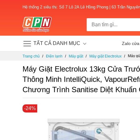
Hệ thống 2 siêu thị: Số 7 Lô 2A Lê Hồng Phong | 63 Trần Nguyê
TẤT CẢ DANH MỤC
Zalo cửa
Chuyển
Máy gi
Trang chủ
Điện lạnh
Máy giặt
Máy giặt Electrolux
đến
bẩn, g
nội
công n
Máy Giặt Electrolux 13kg Cửa Tr
dung
Thông Minh IntelliQuick, VapourR
Chương Trình Sanitise Diệt Khuẩ
Chuyển
-24%
đến
phần
đầu
của
thư