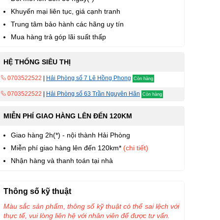
Khuyến mại liên tục, giá cạnh tranh
Trung tâm bảo hành các hãng uy tín
Mua hàng trả góp lãi suất thấp
HỆ THỐNG SIÊU THỊ
0703522522
|
Hải Phòng số 7 Lê Hồng Phong
Còn hàng
0703522522
|
Hải Phòng số 63 Trần Nguyên Hãn
Còn hàng
MIỄN PHÍ GIAO HÀNG LÊN ĐẾN 120KM
Giao hàng 2h(*) - nội thành Hải Phòng
Miễn phí giao hàng lên đến 120km*
(chi tiết)
Nhận hàng và thanh toán tại nhà
Thông số kỹ thuật
Màu sắc sản phẩm, thông số kỹ thuật có thể sai lệch với
thực tế, vui lòng liên hệ với nhân viên để được tư vấn.