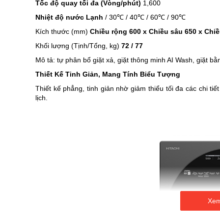
hình
Tốc độ quay tối đa (Vòng/phút)
1,600
ảnh
Nhiệt độ nước Lạnh
/ 30℃ / 40℃ / 60℃ / 90℃
Kích thước (mm)
Chiều rộng 600 x Chiều sâu 650 x Chi
Khối lượng (Tịnh/Tổng, kg)
72 / 77
Mô tả: tự phân bổ giặt xả, giặt thông minh AI Wash, giặt 
Thiết Kế Tinh Giản, Mang Tính Biểu Tượng
Thiết kế phẳng, tinh giản nhờ giảm thiểu tối đa các chi tiế
lịch.
Xem