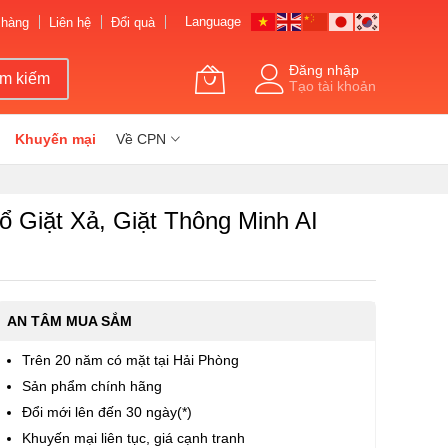
Language
 hàng
Liên hệ
Đổi quà
Đăng nhập
ìm kiếm
Tạo tài khoản
Khuyến mại
Về CPN
 Giặt Xả, Giặt Thông Minh AI
AN TÂM MUA SẮM
Trên 20 năm có mặt tại Hải Phòng
Sản phẩm chính hãng
Đổi mới lên đến 30 ngày(*)
Khuyến mại liên tục, giá cạnh tranh