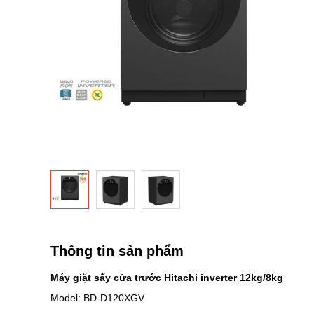
ảnh
Chuyển
đến
phần
Thông tin sản phẩm
đầu
của
Máy giặt sấy cửa trước Hitachi inverter 12kg/8kg
thư
Model: BD-D120XGV
viện