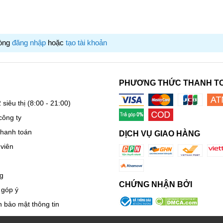
lòng
đăng nhập
hoặc
tạo tài khoản
PHƯƠNG THỨC THANH T
 siêu thị
(8:00 - 21:00)
công ty
thanh toán
DỊCH VỤ GIAO HÀNG
viên
g
CHỨNG NHẬN BỞI
 góp ý
oảng 270km/h*
 bảo mật thông tin