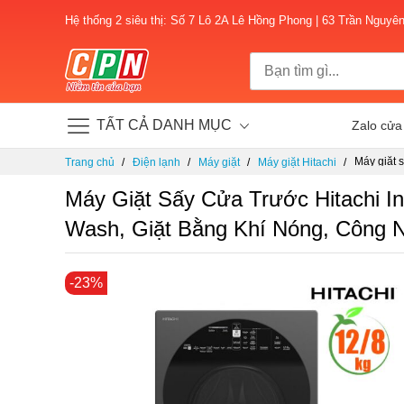
Hệ thống 2 siêu thị: Số 7 Lô 2A Lê Hồng Phong | 63 Trần Nguyê
TẤT CẢ DANH MỤC
Zalo cửa
Chuyển
Máy giặt 
Trang chủ
Điện lạnh
Máy giặt
Máy giặt Hitachi
đến
thông min
nội
Máy Giặt Sấy Cửa Trước Hitachi I
dung
Wash, Giặt Bằng Khí Nóng, Công 
Chuyển
-23%
đến
phần
đầu
của
thư
viện
hình