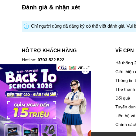
Đánh giá & nhận xét
Chỉ người dùng đã đăng ký có thể viết đánh giá. Vui 
HỖ TRỢ KHÁCH HÀNG
VỀ CPN
Hotline:
0703.522.522
Hệ thống 2
(8-20h kể cả T7,CN)
Giới thiệu 
Hướng dẫn mua hàng
Thông tin 
Câu hỏi thường gặp
Thẻ thành 
Lịch sử mua hàng
Đổi quà
Hóa đơn điện tử
Tuyển dụn
Vận chuyển và giao nhận
Liên hệ và
Làm Phẳng Các Vết Nhăn Bằng Luồng Gió Tốc Độ Cao Kh
Hướng dẫn trả góp
Chính sách
Công Nghệ Sấy Gió Wind Iron
Chính sách bảo hành, đổi trả