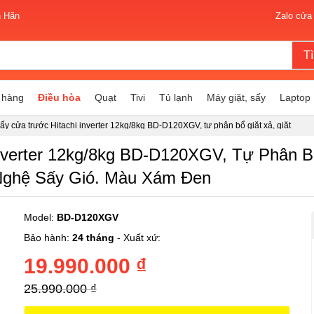
n Hãn
Zalo cửa
T
 hàng
Điều hòa
Quạt
Tivi
Tủ lạnh
Máy giặt, sấy
Laptop
sấy cửa trước Hitachi inverter 12kg/8kg BD-D120XGV, tự phân bổ giặt xả, giặt
h AI Wash, giặt bằng khí nóng, công nghệ sấy gió. Màu xám đen
nverter 12kg/8kg BD-D120XGV, Tự Phân Bổ
Nghệ Sấy Gió. Màu Xám Đen
Model:
BD-D120XGV
Bảo hành:
24 tháng
- Xuất xứ:
19.990.000 ₫
25.990.000 ₫