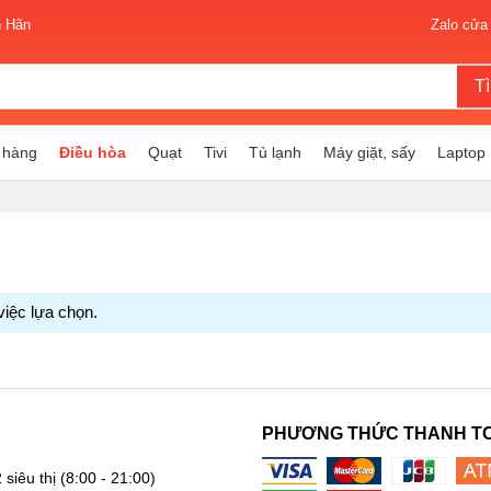
n Hãn
Zalo cửa
T
 hàng
Điều hòa
Quạt
Tivi
Tủ lạnh
Máy giặt, sấy
Laptop
việc lựa chọn.
PHƯƠNG THỨC THANH T
 siêu thị
(8:00 - 21:00)