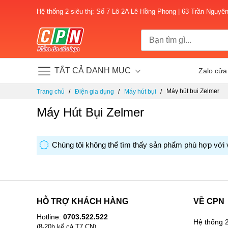
Hệ thống 2 siêu thị: Số 7 Lô 2A Lê Hồng Phong | 63 Trần Nguyê
TẤT CẢ DANH MỤC
Zalo cửa
Chuyển
Máy hút bụi Zelmer
Trang chủ
Điện gia dụng
Máy hút bụi
đến
nội
Máy Hút Bụi Zelmer
dung
Chúng tôi không thể tìm thấy sản phẩm phù hợp với 
HỖ TRỢ KHÁCH HÀNG
VỀ CPN
Hotline:
0703.522.522
Hệ thống 2
(8-20h kể cả T7,CN)