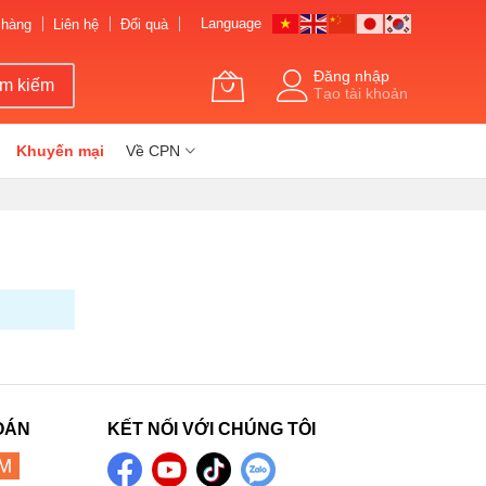
Language
 hàng
Liên hệ
Đổi quà
Đăng nhập
ìm kiếm
Tạo tài khoản
Khuyến mại
Về CPN
OÁN
KẾT NỐI VỚI CHÚNG TÔI