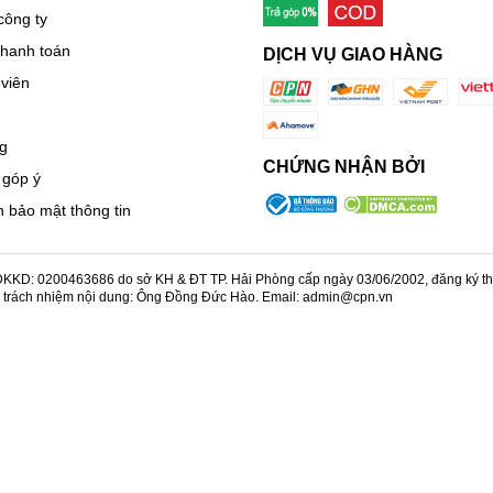
công ty
thanh toán
DỊCH VỤ GIAO HÀNG
viên
g
CHỨNG NHẬN BỞI
 góp ý
 bảo mật thông tin
KD: 0200463686 do sở KH & ĐT TP. Hải Phòng cấp ngày 03/06/2002, đăng ký thay
u trách nhiệm nội dung: Ông Đồng Đức Hào. Email: admin@cpn.vn